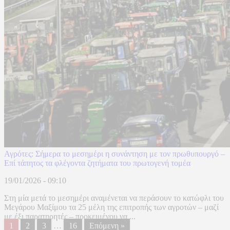
Αγρότες: Σήμερα το μεσημέρι η συνάντηση με τον πρωθυπουργό –
Επί τάπητος τα φλέγοντα ζητήματα του πρωτογενή τομέα
19/01/2026 - 09:10
Στη μία μετά το μεσημέρι αναμένεται να περάσουν το κατώφλι του
Μεγάρου Μαξίμου τα 25 μέλη της επιτροπής των αγροτών – μαζί
με έξι παρατηρητές – προκειμένου να ...
1
2
3
…
16
Επόμενη »