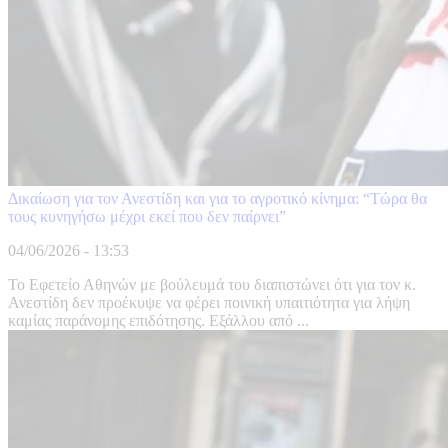
Δικαίωση για τον Ανεστίδη και για το αγροτικό κίνημα: “Τώρα θα
τους κυνηγήσω μέχρι εκεί που δεν παίρνει”
04/06/2026 - 13:53
Το Εφετείο Αθηνών με βούλευμά του διαπιστώνει ότι για τον κ.
Ανεστίδη δεν προέκυψε να φέρει ποινική υπαιτιότητα για λήψη
καμίας παράνομης επιδότησης. Εξάλλου από ...