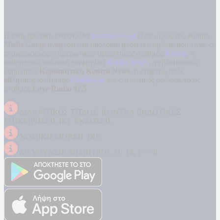
Η ενημερωτική ιστοσελίδα
kontranews.gr
είναι μέλος του Kontra
Media Group ανάμεσα στα υπόλοιπα μέσα του ομίλου που είναι: ο
περιφερειακός ενημερωτικός τηλεοπτικός σταθμός
Kontra
, η
καθημερινή πολιτική εφημερίδα
Kontra News
, η εβδομαδιαία
εφημερίδα
Κυριακάτικη Kontra News
, ο ενημερωτικός
αθλητικός ιστότοπος
Filathlos.gr
και ο μουσικός ραδιοφωνικός
σταθμός
Love Radio 97,5
.
ΔΙΑΚΡΙΤΙΚΟΣ ΤΙΤΛΟΣ: KONTRA ΕΚΔΟΤΙΚΕΣ
ΕΠΙΧΕΙΡΗΣΕΙΣ ΙΚΕ ΕΚΔΟΣΕΙΣ
ΝΟΜΙΚΗ ΜΟΡΦΗ: ΙΚΕ
ΔΙΕΥΘΥΝΣΗ: ΔΗΜΗΤΡΟΣ 31, ΤΚ 17778