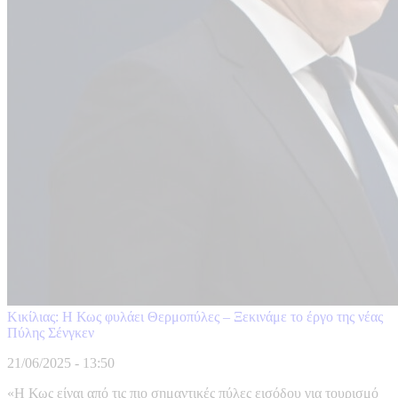
Κικίλιας: Η Κως φυλάει Θερμοπύλες – Ξεκινάμε το έργο της νέας
Πύλης Σένγκεν
21/06/2025 - 13:50
«Η Κως είναι από τις πιο σημαντικές πύλες εισόδου για τουρισμό