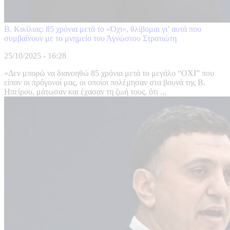
Β. Κικίλιας: 85 χρόνια μετά το «Όχι», θλίβομαι γι’ αυτά που
συμβαίνουν με το μνημείο του Άγνώστου Στρατιώτη
25/10/2025 - 16:28
«Δεν μπορώ να διανοηθώ 85 χρόνια μετά το μεγάλο “ΟΧΙ” που
είπαν οι πρόγονοί μας, οι οποίοι πολέμησαν στα βουνά της Β.
Ηπείρου, μάτωσαν και έχασαν τη ζωή τους, ότι ...