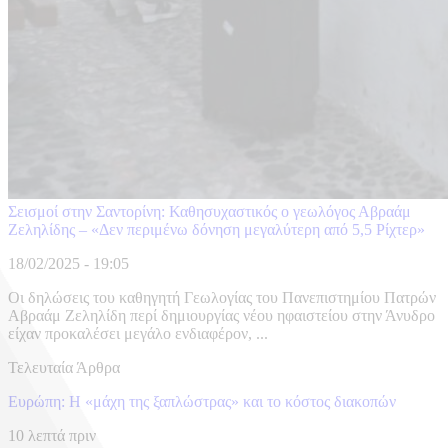
Σεισμοί στην Σαντορίνη: Καθησυχαστικός ο γεωλόγος Αβραάμ
Ζεληλίδης – «Δεν περιμένω δόνηση μεγαλύτερη από 5,5 Ρίχτερ»
18/02/2025 - 19:05
Οι δηλώσεις του καθηγητή Γεωλογίας του Πανεπιστημίου Πατρών
Αβραάμ Ζεληλίδη περί δημιουργίας νέου ηφαιστείου στην Άνυδρο
είχαν προκαλέσει μεγάλο ενδιαφέρον, ...
Τελευταία Άρθρα
Ευρώπη: H «μάχη της ξαπλώστρας» και το κόστος διακοπών
10 λεπτά πριν