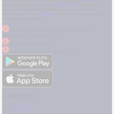
περιφερειακός ενημερωτικός τηλεοπτικός σταθμός
Kontra
, η
καθημερινή πολιτική εφημερίδα
Kontra News
, η εβδομαδιαία
εφημερίδα
Κυριακάτικη Kontra News
, ο ενημερωτικός
αθλητικός ιστότοπος
Filathlos.gr
και ο μουσικός ραδιοφωνικός
σταθμός
Love Radio 97,5
.
ΔΙΑΚΡΙΤΙΚΟΣ ΤΙΤΛΟΣ: KONTRA ΕΚΔΟΤΙΚΕΣ
ΕΠΙΧΕΙΡΗΣΕΙΣ ΙΚΕ ΕΚΔΟΣΕΙΣ
ΝΟΜΙΚΗ ΜΟΡΦΗ: ΙΚΕ
ΔΙΕΥΘΥΝΣΗ: ΔΗΜΗΤΡΟΣ 31, ΤΚ 17778
ΚΑΤΗΓΟΡΙΕΣ
ΠΟΛΙΤΙΚΗ
ΚΟΙΝΩΝΙΑ