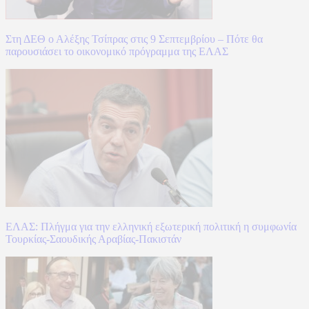
Στη ΔΕΘ ο Αλέξης Τσίπρας στις 9 Σεπτεμβρίου – Πότε θα
παρουσιάσει το οικονομικό πρόγραμμα της ΕΛΑΣ
ΕΛΑΣ: Πλήγμα για την ελληνική εξωτερική πολιτική η συμφωνία
Τουρκίας-Σαουδικής Αραβίας-Πακιστάν