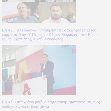
ΕΛΑΣ: «Κλειδώνουν» υποψηφιότητες στα ψηφοδέλτια του
κόμματος: Στην Α’ Πειραιά ο Πέτρος Κόκκαλης, στον Βόρειο
τομέα Ζαχαριάδης, Λινού, Μαυρουδής
ΕΛΑΣ: Επτά χρόνια μετά, ο Μητσοτάκης επαναφέρει τις ίδιες
υποσχέσεις για τη βιομηχανία