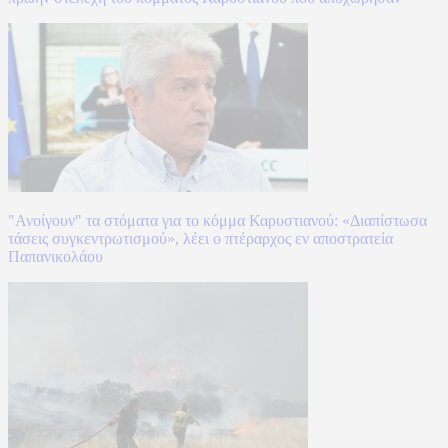
"Ανοίγουν" τα στόματα για το κόμμα Καρυστιανού: «Διαπίστωσα
τάσεις συγκεντρωτισμού», λέει ο πτέραρχος εν αποστρατεία
Παπανικολάου