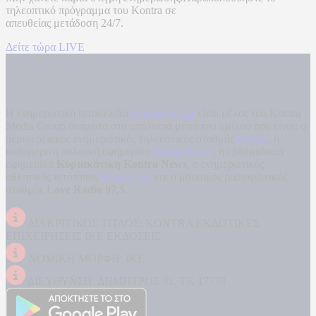
τηλεοπτικό πρόγραμμα του
Kontra
σε
απευθείας μετάδοση
24/7.
Δείτε τώρα LIVE
Η ενημερωτική ιστοσελίδα
kontranews.gr
είναι μέλος του Kontra
Media Group ανάμεσα στα υπόλοιπα μέσα του ομίλου που είναι: ο
περιφερειακός ενημερωτικός τηλεοπτικός σταθμός
Kontra
, η
καθημερινή πολιτική εφημερίδα
Kontra News
, η εβδομαδιαία
εφημερίδα
Κυριακάτικη Kontra News
, ο ενημερωτικός
αθλητικός ιστότοπος
Filathlos.gr
και ο μουσικός ραδιοφωνικός
σταθμός
Love Radio 97,5
.
ΔΙΑΚΡΙΤΙΚΟΣ ΤΙΤΛΟΣ: KONTRA ΕΚΔΟΤΙΚΕΣ
ΕΠΙΧΕΙΡΗΣΕΙΣ ΙΚΕ ΕΚΔΟΣΕΙΣ
ΝΟΜΙΚΗ ΜΟΡΦΗ: ΙΚΕ
ΔΙΕΥΘΥΝΣΗ: ΔΗΜΗΤΡΟΣ 31, ΤΚ 17778