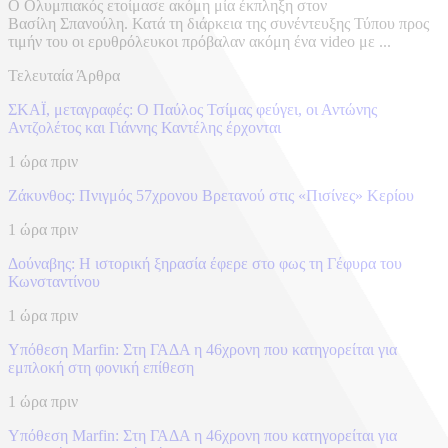
Ο Ολυμπιακός ετοίμασε ακόμη μία έκπληξη στον
Βασίλη Σπανούλη. Κατά τη διάρκεια της συνέντευξης Τύπου προς
τιμήν του οι ερυθρόλευκοι πρόβαλαν ακόμη ένα video με ...
Τελευταία Άρθρα
ΣΚΑΪ, μεταγραφές: Ο Παύλος Τσίμας φεύγει, οι Αντώνης
Αντζολέτος και Γιάννης Καντέλης έρχονται
1 ώρα πριν
Ζάκυνθος: Πνιγμός 57χρονου Βρετανού στις «Πισίνες» Κερίου
1 ώρα πριν
Δούναβης: Η ιστορική ξηρασία έφερε στο φως τη Γέφυρα του
Κωνσταντίνου
1 ώρα πριν
Υπόθεση Marfin: Στη ΓΑΔΑ η 46χρονη που κατηγορείται για
εμπλοκή στη φονική επίθεση
1 ώρα πριν
Υπόθεση Marfin: Στη ΓΑΔΑ η 46χρονη που κατηγορείται για