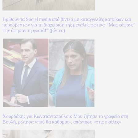
Βρίθουν τα Social media από βίντεο με καταγγελίες κατοίκων και
πυροσβεστών για τη διαχείριση της μεγάλης φωτιάς: "Μας κάψανε!
Την άφησαν τη φωτιά!" (βίντεο)
Χουρδάκης για Κωνσταντοπούλου: Μου ζήτησε το γραφείο στη
Βουλή, ρώτησα «πού θα κάθομαι», απάντησε «στις σκάλες»