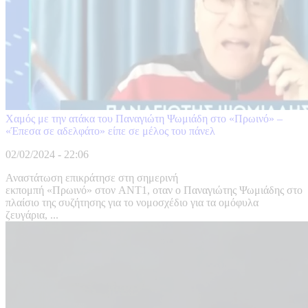
Χαμός με την ατάκα του Παναγιώτη Ψωμιάδη στο «Πρωινό» –
«Έπεσα σε αδελφάτο» είπε σε μέλος του πάνελ
02/02/2024 - 22:06
Αναστάτωση επικράτησε στη σημερινή
εκπομπή «Πρωινό» στον ΑΝΤ1, οταν ο Παναγιώτης Ψωμιάδης στο
πλαίσιο της συζήτησης για το νομοσχέδιο για τα ομόφυλα
ζευγάρια, ...