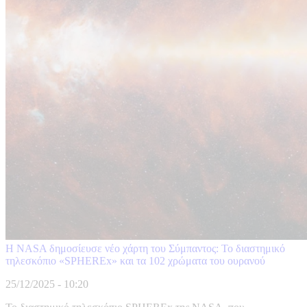
Η NASA δημοσίευσε νέο χάρτη του Σύμπαντος: Το διαστημικό
τηλεσκόπιο «SPHEREx» και τα 102 χρώματα του ουρανού
25/12/2025 - 10:20