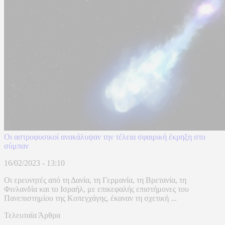
Οι αστροφυσικοί ανακάλυψαν την τέλεια σφαιρική έκρηξη στο
σύμπαν
16/02/2023 - 13:10
Οι ερευνητές από τη Δανία, τη Γερμανία, τη Βρετανία, τη
Φινλανδία και το Ισραήλ, με επικεφαλής επιστήμονες του
Πανεπιστημίου της Κοπεγχάγης, έκαναν τη σχετική ...
Τελευταία Άρθρα