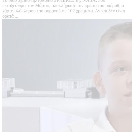
Το διαστημικό τηλεσκόπιο SPHEREx της NASA, που
εκτοξεύθηκε τον Μάρτιο, ολοκλήρωσε τον πρώτο του υπέρυθρο
χάρτη ολόκληρου του ουρανού σε 102 χρώματα. Αν και δεν είναι
ορατά ...