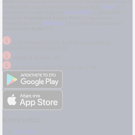
Media Group ανάμεσα στα υπόλοιπα μέσα του ομίλου που είναι: ο
περιφερειακός ενημερωτικός τηλεοπτικός σταθμός
Kontra
, η
καθημερινή πολιτική εφημερίδα
Kontra News
, η εβδομαδιαία
εφημερίδα
Κυριακάτικη Kontra News
, ο ενημερωτικός
αθλητικός ιστότοπος
Filathlos.gr
και ο μουσικός ραδιοφωνικός
σταθμός
Love Radio 97,5
.
ΔΙΑΚΡΙΤΙΚΟΣ ΤΙΤΛΟΣ: KONTRA ΕΚΔΟΤΙΚΕΣ
ΕΠΙΧΕΙΡΗΣΕΙΣ ΙΚΕ ΕΚΔΟΣΕΙΣ
ΝΟΜΙΚΗ ΜΟΡΦΗ: ΙΚΕ
ΔΙΕΥΘΥΝΣΗ: ΔΗΜΗΤΡΟΣ 31, ΤΚ 17778
ΚΑΤΗΓΟΡΙΕΣ
ΠΟΛΙΤΙΚΗ