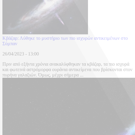
Κβάζαρ: Λύθηκε το μυστήριο των πιο ισχυρών αντικειμένων στο
Σύμπαν
26/04/2023 - 13:00
Πριν από εξήντα χρόνια ανακαλύφθηκαν τα κβάζαρ, τα πιο ισχυρά
και φωτεινά αστρόμορφα ουράνια αντικείμενα που βρίσκονται στον
πυρήνα γαλαξιών. Όμως, μέχρι σήμερα ...