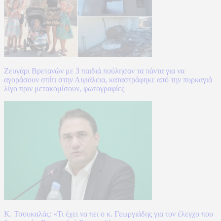
Ζευγάρι Βρετανών με 3 παιδιά πούλησαν τα πάντα για να
αγοράσουν σπίτι στην Αιγιάλεια, καταστράφηκε από την πυρκαγιά
λίγο πριν μετακομίσουν, φωτογραφίες
Κ. Τσουκαλάς: «Τι έχει να πει ο κ. Γεωργιάδης για τον έλεγχο που