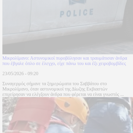
Μικρολίμανο: Αστυνομικοί πυροβόλησαν και τραυμάτισαν άνδρα
που έβγαλε όπλο σε έλεγχο, είχε πάνω του και έξι χειροβομβίδες
23/05/2026 - 09:20
Συναγερμός σήμανε τα ξημερώματα του Σαββάτου στο
Μικρολίμανο, όταν αστυνομικοί της Δίωξης Εκβιαστών
επιχείρησαν να ελέγξουν άνδρα που φέρεται να είναι γνωστός ...