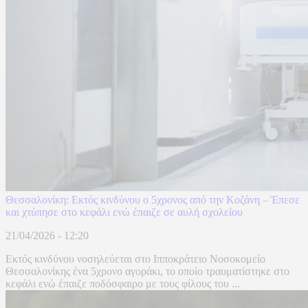
Θεσσαλονίκη: Εκτός κινδύνου ο 5χρονος από την Κοζάνη – Έπεσε
και χτύπησε στο κεφάλι ενώ έπαιζε σε αυλή σχολείου
21/04/2026 - 12:20
Εκτός κινδύνου νοσηλεύεται στο Ιπποκράτειο Νοσοκομείο
Θεσσαλονίκης ένα 5χρονο αγοράκι, το οποίο τραυματίστηκε στο
κεφάλι ενώ έπαιζε ποδόσφαιρο με τους φίλους του ...