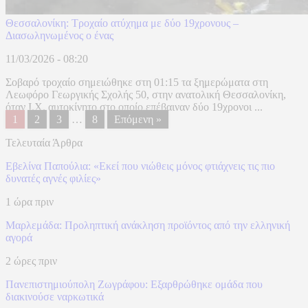
Θεσσαλονίκη: Τροχαίο ατύχημα με δύο 19χρονους –
Διασωληνωμένος ο ένας
11/03/2026 - 08:20
Σοβαρό τροχαίο σημειώθηκε στη 01:15 τα ξημερώματα στη
Λεωφόρο Γεωργικής Σχολής 50, στην ανατολική Θεσσαλονίκη,
όταν Ι.Χ. αυτοκίνητο στο οποίο επέβαιναν δύο 19χρονοι ...
1
2
3
…
8
Επόμενη »
Τελευταία Άρθρα
Εβελίνα Παπούλια: «Εκεί που νιώθεις μόνος φτιάχνεις τις πιο
δυνατές αγνές φιλίες»
1 ώρα πριν
Μαρλεμάδα: Προληπτική ανάκληση προϊόντος από την ελληνική
αγορά
2 ώρες πριν
Πανεπιστημιούπολη Ζωγράφου: Εξαρθρώθηκε ομάδα που
διακινούσε ναρκωτικά