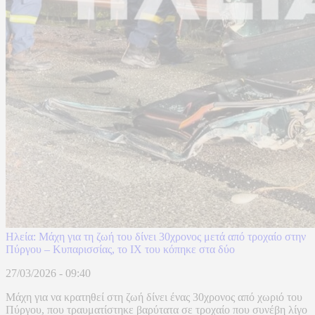
Ηλεία: Μάχη για τη ζωή του δίνει 30χρονος μετά από τροχαίο στην
Πύργου – Κυπαρισσίας, το ΙΧ του κόπηκε στα δύο
27/03/2026 - 09:40
Μάχη για να κρατηθεί στη ζωή δίνει ένας 30χρονος από χωριό του
Πύργου, που τραυματίστηκε βαρύτατα σε τροχαίο που συνέβη λίγο