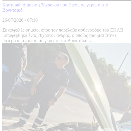
Καστοριά: Διάσωση 78χρονου που έπεσε σε γκρεμό στο
Βογατσικό
26/07/2026 - 07:10
Σε ασφαλές σημείο, όπου τον παρέλαβε ασθενοφόρο του ΕΚΑΒ,
μεταφέρθηκε ένας 78χρονος άνδρας, ο οποίος τραυματίστηκε
ύστερα από πτώση σε γκρεμό στο Βογατσικό ...