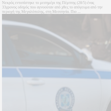
Νεκρός εντοπίστηκε το μεσημέρι της Πέμπτης (28/5) ένας
33χρονος οδηγός που αγνοούταν από χθες το απόγευμα από την
περιοχή της Μεγαλόπολης, στη Μεσσηνία. Πιο ...