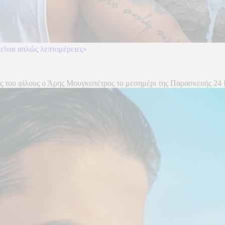
είναι απλώς λεπτομέρειες»
ς του φίλους ο Άρης Μουγκοπέτρος το μεσημέρι της Παρασκευής 24 Ι