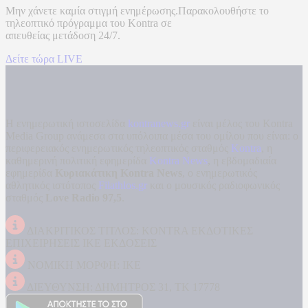
Μην χάνετε καμία στιγμή ενημέρωσης.Παρακολουθήστε το
τηλεοπτικό πρόγραμμα του
Kontra
σε
απευθείας μετάδοση
24/7.
Δείτε τώρα LIVE
Η ενημερωτική ιστοσελίδα
kontranews.gr
είναι μέλος του Kontra
Media Group ανάμεσα στα υπόλοιπα μέσα του ομίλου που είναι: ο
περιφερειακός ενημερωτικός τηλεοπτικός σταθμός
Kontra
, η
καθημερινή πολιτική εφημερίδα
Kontra News
, η εβδομαδιαία
εφημερίδα
Κυριακάτικη Kontra News
, ο ενημερωτικός
αθλητικός ιστότοπος
Filathlos.gr
και ο μουσικός ραδιοφωνικός
σταθμός
Love Radio 97,5
.
ΔΙΑΚΡΙΤΙΚΟΣ ΤΙΤΛΟΣ: KONTRA ΕΚΔΟΤΙΚΕΣ
ΕΠΙΧΕΙΡΗΣΕΙΣ ΙΚΕ ΕΚΔΟΣΕΙΣ
ΝΟΜΙΚΗ ΜΟΡΦΗ: ΙΚΕ
ΔΙΕΥΘΥΝΣΗ: ΔΗΜΗΤΡΟΣ 31, ΤΚ 17778