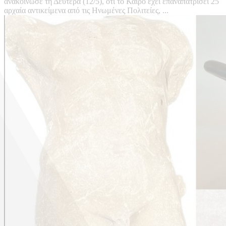
ανακοίνωσε τη Δευτέρα (12/5), ότι το Κάιρο έχει επαναπατρίσει 25
αρχαία αντικείμενα από τις Ηνωμένες Πολιτείες, ...