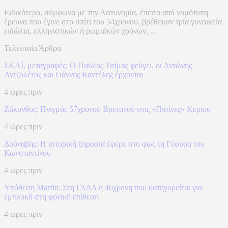
Ειδικότερα, σύμφωνα με την Αστυνομία, έπειτα από νομότυπη
έρευνα που έγινε στο σπίτι του 54χρονου, βρέθηκαν τρία γυναικεία
ειδώλια, ελληνιστικών ή ρωμαϊκών χρόνων, ...
Τελευταία Άρθρα
ΣΚΑΪ, μεταγραφές: Ο Παύλος Τσίμας φεύγει, οι Αντώνης
Αντζολέτος και Γιάννης Καντέλης έρχονται
4 ώρες πριν
Ζάκυνθος: Πνιγμός 57χρονου Βρετανού στις «Πισίνες» Κερίου
4 ώρες πριν
Δούναβης: Η ιστορική ξηρασία έφερε στο φως τη Γέφυρα του
Κωνσταντίνου
4 ώρες πριν
Υπόθεση Marfin: Στη ΓΑΔΑ η 46χρονη που κατηγορείται για
εμπλοκή στη φονική επίθεση
4 ώρες πριν