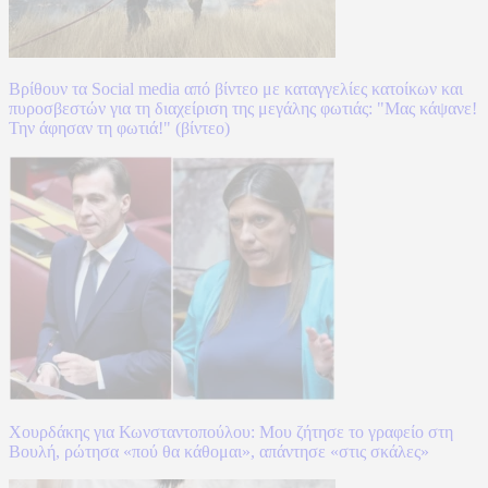
Βρίθουν τα Social media από βίντεο με καταγγελίες κατοίκων και
πυροσβεστών για τη διαχείριση της μεγάλης φωτιάς: "Μας κάψανε!
Την άφησαν τη φωτιά!" (βίντεο)
Χουρδάκης για Κωνσταντοπούλου: Μου ζήτησε το γραφείο στη
Βουλή, ρώτησα «πού θα κάθομαι», απάντησε «στις σκάλες»