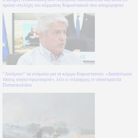
πρώην στελέχη του κόμματος Καρυστιανού που αποχώρησαν
"Ανοίγουν" τα στόματα για το κόμμα Καρυστιανού: «Διαπίστωσα
τάσεις συγκεντρωτισμού», λέει ο πτέραρχος εν αποστρατεία
Παπανικολάου