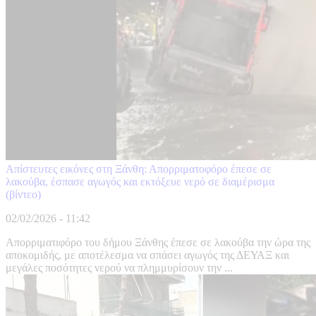
Απίστευτες εικόνες στη Ξάνθη: Απορριματοφόρο έπεσε σε
λακούβα, έσπασε αγωγός και εκτόξευε νερό σε διαμέρισμα
(βίντεο)
02/02/2026 - 11:42
Απορριματιφόρο του δήμου Ξάνθης έπεσε σε λακούβα την ώρα της
αποκομιδής, με αποτέλεσμα να σπάσει αγωγός της ΔΕΥΑΞ και
μεγάλες ποσότητες νερού να πλημμυρίσουν την ...