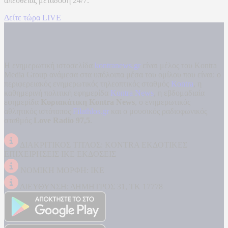
απευθείας μετάδοση
24/7.
Δείτε τώρα LIVE
Η ενημερωτική ιστοσελίδα
kontranews.gr
είναι μέλος του Kontra
Media Group ανάμεσα στα υπόλοιπα μέσα του ομίλου που είναι: ο
περιφερειακός ενημερωτικός τηλεοπτικός σταθμός
Kontra
, η
καθημερινή πολιτική εφημερίδα
Kontra News
, η εβδομαδιαία
εφημερίδα
Κυριακάτικη Kontra News
, ο ενημερωτικός
αθλητικός ιστότοπος
Filathlos.gr
και ο μουσικός ραδιοφωνικός
σταθμός
Love Radio 97,5
.
ΔΙΑΚΡΙΤΙΚΟΣ ΤΙΤΛΟΣ: KONTRA ΕΚΔΟΤΙΚΕΣ
ΕΠΙΧΕΙΡΗΣΕΙΣ ΙΚΕ ΕΚΔΟΣΕΙΣ
ΝΟΜΙΚΗ ΜΟΡΦΗ: ΙΚΕ
ΔΙΕΥΘΥΝΣΗ: ΔΗΜΗΤΡΟΣ 31, ΤΚ 17778