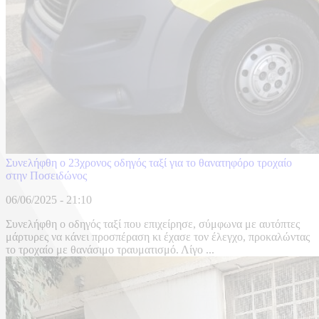
Συνελήφθη ο 23χρονος οδηγός ταξί για το θανατηφόρο τροχαίο
στην Ποσειδώνος
06/06/2025 - 21:10
Συνελήφθη ο οδηγός ταξί που επιχείρησε, σύμφωνα με αυτόπτες
μάρτυρες να κάνει προσπέραση κι έχασε τον έλεγχο, προκαλώντας
το τροχαίο με θανάσιμο τραυματισμό. Λίγο ...