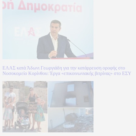
ΕΛΑΣ κατά Άδωνι Γεωργιάδη για την κατάρρευση οροφής στο
Νοσοκομείο Κορίνθου: Έργα «επικοινωνιακής βιτρίνας» στο ΕΣΥ