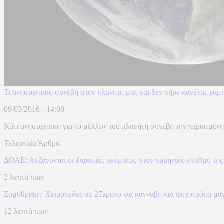
Τι ανησυχητικό συνέβη στον πλανήτη μας και δεν πήρε κανένας χαμπ
09/03/2016 - 14:08
Κάτι ανησυχητικό για το μέλλον του πλανήτη συνέβη την περασμένη
Τελευταία Άρθρα
ΔΟΑΕ: Αυξάνονται οι διακοπές ρεύματος στον πυρηνικό σταθμό της
2 λεπτά πριν
Σαμοθράκη: Χειροπέδες σε 27χρονο για κάνναβη και ψυχοτρόπα μαν
12 λεπτά πριν