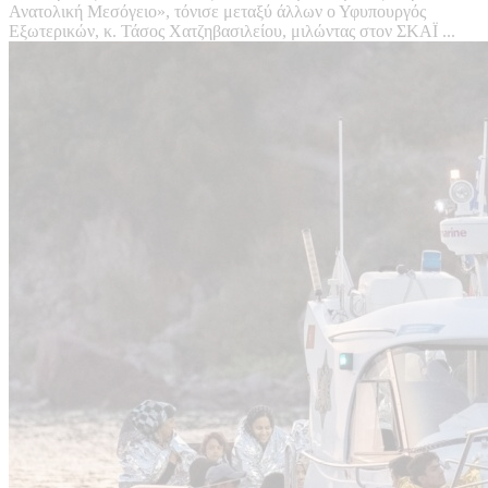
Ανατολική Μεσόγειο», τόνισε μεταξύ άλλων ο Υφυπουργός
Εξωτερικών, κ. Τάσος Χατζηβασιλείου, μιλώντας στον ΣΚΑΪ ...