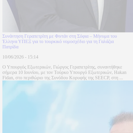
Συνάντηση Γεραπετρίτη με Φιντάν στη Σόφια – Μήνυμα του
Έλληνα ΥΠΕΞ για το τουρκικό νομοσχέδιο για τη Γαλάζια
Πατρίδα
10/06/2026 - 15:14
Ο Υπουργός Εξωτερικών, Γιώργος Γεραπετρίτης, συναντήθηκε
σήμερα 10 Ιουνίου, με τον Τούρκο Υπουργό Εξωτερικών, Hakan
Fidan, στο περιθώριο της Συνόδου Κορυφής της SEECP, στη ...