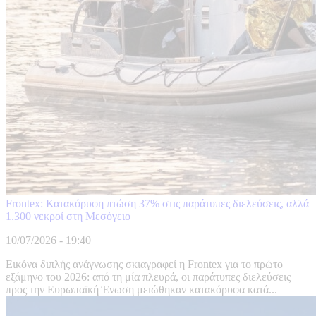
Frontex: Κατακόρυφη πτώση 37% στις παράτυπες διελεύσεις, αλλά
1.300 νεκροί στη Μεσόγειο
10/07/2026 - 19:40
Εικόνα διπλής ανάγνωσης σκιαγραφεί η Frontex για το πρώτο
εξάμηνο του 2026: από τη μία πλευρά, οι παράτυπες διελεύσεις
προς την Ευρωπαϊκή Ένωση μειώθηκαν κατακόρυφα κατά...