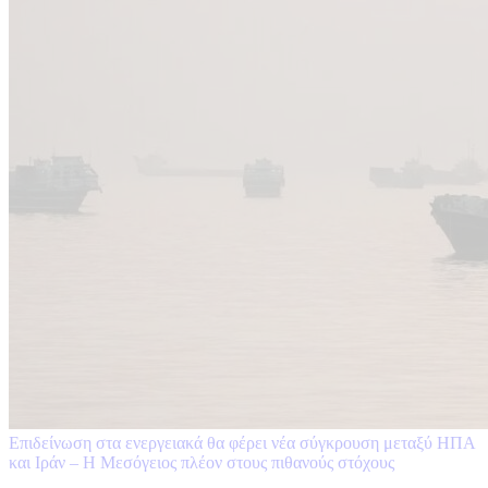
Επιδείνωση στα ενεργειακά θα φέρει νέα σύγκρουση μεταξύ ΗΠΑ
και Ιράν – Η Μεσόγειος πλέον στους πιθανούς στόχους