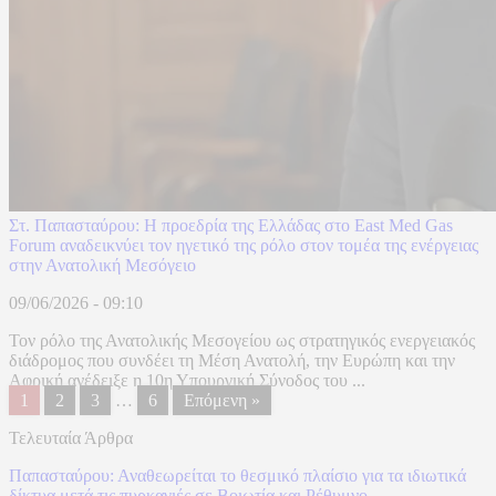
Στ. Παπασταύρου: Η προεδρία της Ελλάδας στο East Med Gas
Forum αναδεικνύει τον ηγετικό της ρόλο στον τομέα της ενέργειας
στην Ανατολική Μεσόγειο
09/06/2026 - 09:10
Τον ρόλο της Ανατολικής Μεσογείου ως στρατηγικός ενεργειακός
διάδρομος που συνδέει τη Μέση Ανατολή, την Ευρώπη και την
Αφρική ανέδειξε η 10η Υπουργική Σύνοδος του ...
1
2
3
…
6
Επόμενη »
Τελευταία Άρθρα
Παπασταύρου: Αναθεωρείται το θεσμικό πλαίσιο για τα ιδιωτικά
δίκτυα μετά τις πυρκαγιές σε Βοιωτία και Ρέθυμνο