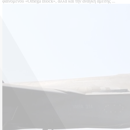
φαινομένου «Omega Block», αλλά και την ανάγκη άμεσης ...