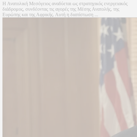
Η Ανατολική Μεσόγειος αναδύεται ως στρατηγικός ενεργειακός
διάδρομος, συνδέοντας τις αγορές της Μέσης Ανατολής, της
Ευρώπης και της Αφρικής. Αυτή η διαπίστωση ...