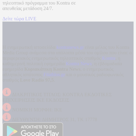
τηλεοπτικό πρόγραμμα του
Kontra
σε
απευθείας μετάδοση
24/7.
Δείτε τώρα LIVE
Η ενημερωτική ιστοσελίδα
kontranews.gr
είναι μέλος του Kontra
Media Group ανάμεσα στα υπόλοιπα μέσα του ομίλου που είναι: ο
περιφερειακός ενημερωτικός τηλεοπτικός σταθμός
Kontra
, η
καθημερινή πολιτική εφημερίδα
Kontra News
, η εβδομαδιαία
εφημερίδα
Κυριακάτικη Kontra News
, ο ενημερωτικός
αθλητικός ιστότοπος
Filathlos.gr
και ο μουσικός ραδιοφωνικός
σταθμός
Love Radio 97,5
.
ΔΙΑΚΡΙΤΙΚΟΣ ΤΙΤΛΟΣ: KONTRA ΕΚΔΟΤΙΚΕΣ
ΕΠΙΧΕΙΡΗΣΕΙΣ ΙΚΕ ΕΚΔΟΣΕΙΣ
ΝΟΜΙΚΗ ΜΟΡΦΗ: ΙΚΕ
ΔΙΕΥΘΥΝΣΗ: ΔΗΜΗΤΡΟΣ 31, ΤΚ 17778