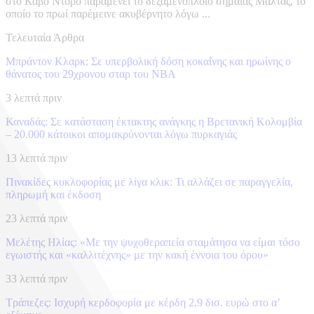
στο Κάβο Ντόρο παραμένει το δεξαμενόπλοιο σημαίας Μάλτας, το
οποίο το πρωί παρέμεινε ακυβέρνητο λόγω ...
Τελευταία Άρθρα
Μπράντον Κλαρκ: Σε υπερβολική δόση κοκαΐνης και ηρωίνης ο
θάνατος του 29χρονου σταρ του NBA
3 λεπτά πριν
Καναδάς: Σε κατάσταση έκτακτης ανάγκης η Βρετανική Κολομβία
– 20.000 κάτοικοι απομακρύνονται λόγω πυρκαγιάς
13 λεπτά πριν
Πινακίδες κυκλοφορίας με λίγα κλικ: Τι αλλάζει σε παραγγελία,
πληρωμή και έκδοση
23 λεπτά πριν
Μελέτης Ηλίας: «Με την ψυχοθεραπεία σταμάτησα να είμαι τόσο
εγωιστής και «καλλιτέχνης» με την κακή έννοια του όρου»
33 λεπτά πριν
Τράπεζες: Ισχυρή κερδοφορία με κέρδη 2,9 δισ. ευρώ στο α’