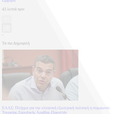
εξάμηνο
43 λεπτά πριν
-
Τα πιο Δημοφιλή
ΕΛΑΣ: Πλήγμα για την ελληνική εξωτερική πολιτική η συμφωνία
Τουρκίας-Σαουδικής Αραβίας-Πακιστάν