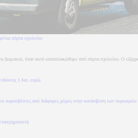
ρένια πόρτα σχολείου
 Δομοκού, όταν αυτό καταπλακώθηκε από πόρτα σχολείου. Ο εξάχρονος
ενδύσεις 1 δισ. ευρώ
 οι πυροσβέστες από διάφορες χώρες στην κατάσβεση των πυρκαγιών
ετασχηματιστή