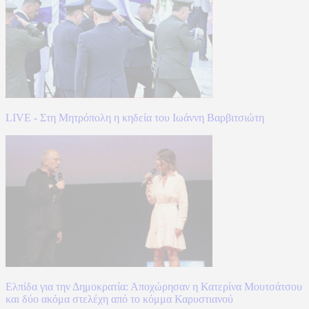
LIVE - Στη Μητρόπολη η κηδεία του Ιωάννη Βαρβιτσιώτη
Ελπίδα για την Δημοκρατία: Αποχώρησαν η Κατερίνα Μουτσάτσου
και δύο ακόμα στελέχη από το κόμμα Καρυστιανού