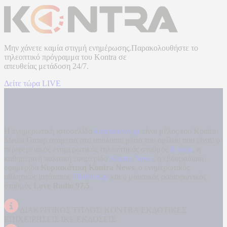
Μην χάνετε καμία στιγμή ενημέρωσης.Παρακολουθήστε το
τηλεοπτικό πρόγραμμα του
Kontra
σε
απευθείας μετάδοση
24/7.
Δείτε τώρα LIVE
Η ενημερωτική ιστοσελίδα
kontranews.gr
είναι μέλος του Kontra
Media Group ανάμεσα στα υπόλοιπα μέσα του ομίλου που είναι: ο
περιφερειακός ενημερωτικός τηλεοπτικός σταθμός
Kontra
, η
καθημερινή πολιτική εφημερίδα
Kontra News
, η εβδομαδιαία
εφημερίδα
Κυριακάτικη Kontra News
, ο ενημερωτικός
αθλητικός ιστότοπος
Filathlos.gr
και ο μουσικός ραδιοφωνικός
σταθμός
Love Radio 97,5
.
ΔΙΑΚΡΙΤΙΚΟΣ ΤΙΤΛΟΣ: KONTRA ΕΚΔΟΤΙΚΕΣ
ΕΠΙΧΕΙΡΗΣΕΙΣ ΙΚΕ ΕΚΔΟΣΕΙΣ