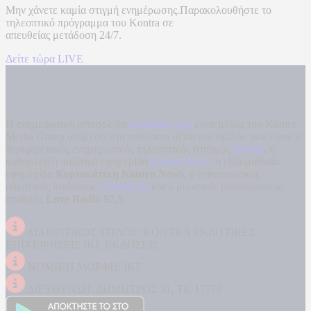
Μην χάνετε καμία στιγμή ενημέρωσης.Παρακολουθήστε το
τηλεοπτικό πρόγραμμα του
Kontra
σε
απευθείας μετάδοση
24/7.
Δείτε τώρα LIVE
Η ενημερωτική ιστοσελίδα
kontranews.gr
είναι μέλος του Kontra
Media Group ανάμεσα στα υπόλοιπα μέσα του ομίλου που είναι: ο
περιφερειακός ενημερωτικός τηλεοπτικός σταθμός
Kontra
, η
καθημερινή πολιτική εφημερίδα
Kontra News
, η εβδομαδιαία
εφημερίδα
Κυριακάτικη Kontra News
, ο ενημερωτικός
αθλητικός ιστότοπος
Filathlos.gr
και ο μουσικός ραδιοφωνικός
σταθμός
Love Radio 97,5
.
ΔΙΑΚΡΙΤΙΚΟΣ ΤΙΤΛΟΣ: KONTRA ΕΚΔΟΤΙΚΕΣ
ΕΠΙΧΕΙΡΗΣΕΙΣ ΙΚΕ ΕΚΔΟΣΕΙΣ
ΝΟΜΙΚΗ ΜΟΡΦΗ: ΙΚΕ
ΔΙΕΥΘΥΝΣΗ: ΔΗΜΗΤΡΟΣ 31, ΤΚ 17778