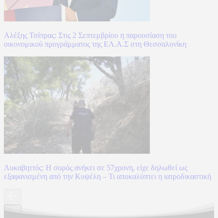
Αλέξης Τσίπρας: Στις 2 Σεπτεμβρίου η παρουσίαση του
οικονομικού προγράμματος της ΕΛ.Α.Σ στη Θεσσαλονίκη
Λυκαβηττός: Η σορός ανήκει σε 57χρονη, είχε δηλωθεί ως
εξαφανισμένη από την Κυψέλη – Τι αποκαλύπτει η ιατροδικαστική