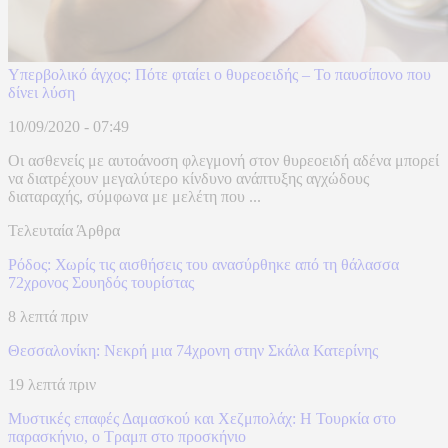
Υπερβολικό άγχος: Πότε φταίει ο θυρεοειδής – Το παυσίπονο που
δίνει λύση
10/09/2020 - 07:49
Οι ασθενείς με αυτοάνοση φλεγμονή στον θυρεοειδή αδένα μπορεί
να διατρέχουν μεγαλύτερο κίνδυνο ανάπτυξης αγχώδους
διαταραχής, σύμφωνα με μελέτη που ...
Τελευταία Άρθρα
Ρόδος: Χωρίς τις αισθήσεις του ανασύρθηκε από τη θάλασσα
72χρονος Σουηδός τουρίστας
8 λεπτά πριν
Θεσσαλονίκη: Νεκρή μια 74χρονη στην Σκάλα Κατερίνης
19 λεπτά πριν
​Μυστικές επαφές Δαμασκού και Χεζμπολάχ: Η Τουρκία στο
παρασκήνιο, ο Τραμπ στο προσκήνιο