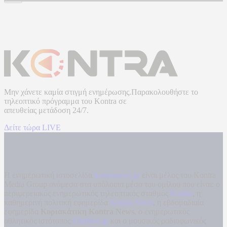
Μην χάνετε καμία στιγμή ενημέρωσης.Παρακολουθήστε το
τηλεοπτικό πρόγραμμα του
Kontra
σε
απευθείας μετάδοση
24/7.
Δείτε τώρα LIVE
Η ενημερωτική ιστοσελίδα
kontranews.gr
είναι μέλος του Kontra
Media Group ανάμεσα στα υπόλοιπα μέσα του ομίλου που είναι: ο
περιφερειακός ενημερωτικός τηλεοπτικός σταθμός
Kontra
, η
καθημερινή πολιτική εφημερίδα
Kontra News
, η εβδομαδιαία
εφημερίδα
Κυριακάτικη Kontra News
, ο ενημερωτικός
αθλητικός ιστότοπος
Filathlos.gr
και ο μουσικός ραδιοφωνικός