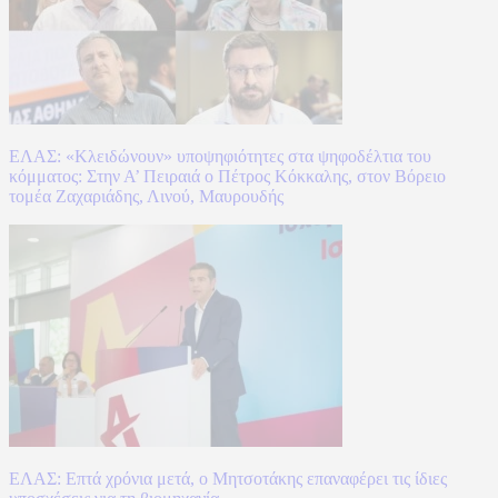
ΕΛΑΣ: «Κλειδώνουν» υποψηφιότητες στα ψηφοδέλτια του
κόμματος: Στην Α’ Πειραιά ο Πέτρος Κόκκαλης, στον Βόρειο
τομέα Ζαχαριάδης, Λινού, Μαυρουδής
ΕΛΑΣ: Επτά χρόνια μετά, ο Μητσοτάκης επαναφέρει τις ίδιες