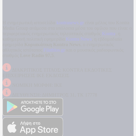
Η ενημερωτική ιστοσελίδα
kontranews.gr
είναι μέλος του Kontra
Media Group ανάμεσα στα υπόλοιπα μέσα του ομίλου που είναι: ο
περιφερειακός ενημερωτικός τηλεοπτικός σταθμός
Kontra
, η
καθημερινή πολιτική εφημερίδα
Kontra News
, η εβδομαδιαία
εφημερίδα
Κυριακάτικη Kontra News
, ο ενημερωτικός
αθλητικός ιστότοπος
Filathlos.gr
και ο μουσικός ραδιοφωνικός
σταθμός
Love Radio 97,5
.
ΔΙΑΚΡΙΤΙΚΟΣ ΤΙΤΛΟΣ: KONTRA ΕΚΔΟΤΙΚΕΣ
ΕΠΙΧΕΙΡΗΣΕΙΣ ΙΚΕ ΕΚΔΟΣΕΙΣ
ΝΟΜΙΚΗ ΜΟΡΦΗ: ΙΚΕ
ΔΙΕΥΘΥΝΣΗ: ΔΗΜΗΤΡΟΣ 31, ΤΚ 17778