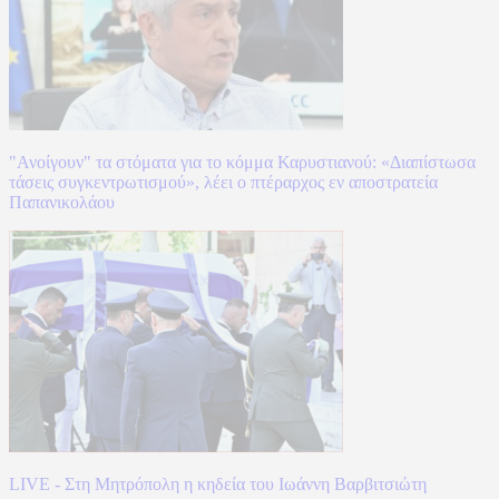
"Ανοίγουν" τα στόματα για το κόμμα Καρυστιανού: «Διαπίστωσα
τάσεις συγκεντρωτισμού», λέει ο πτέραρχος εν αποστρατεία
Παπανικολάου
LIVE - Στη Μητρόπολη η κηδεία του Ιωάννη Βαρβιτσιώτη