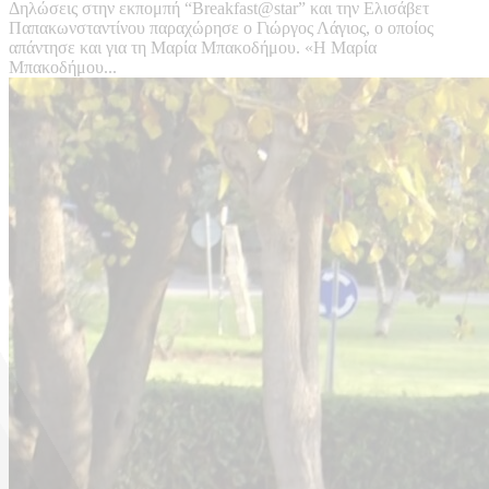
Δηλώσεις στην εκπομπή “Breakfast@star” και την Ελισάβετ
Παπακωνσταντίνου παραχώρησε ο Γιώργος Λάγιος, ο οποίος
απάντησε και για τη Μαρία Μπακοδήμου. «Η Μαρία
Μπακοδήμου...