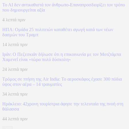
To AI δεν αντικαθιστά τον άνθρωπο-Επαναπροσδιορίζει τον τρόπο
που δημιουργείται αξία
4 λεπτά πριν
ΗΠΑ: Ομάδα 25 πολιτειών καταθέτει αγωγή κατά των νέων
δασμών του Τραμπ
14 λεπτά πριν
Ιράν: Ο Πεζεσκιάν δήλωσε ότι η επικοινωνία με τον Μοτζτάμπα
Χαμενεΐ είναι «τώρα πολύ δύσκολη»
24 λεπτά πριν
Τρόμος σε πτήση της Air India: Το αεροσκάφος έχασε 300 πόδια
ύψος στον αέρα – 14 τραυματίες
34 λεπτά πριν
Ηράκλειο: 42χρονη τουρίστρια άφησε την τελευταία της πνοή στη
θάλασσα
44 λεπτά πριν