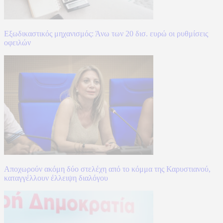
Εξωδικαστικός μηχανισμός: Άνω των 20 δισ. ευρώ οι ρυθμίσεις
οφειλών
Αποχωρούν ακόμη δύο στελέχη από το κόμμα της Καρυστιανού,
καταγγέλλουν έλλειψη διαλόγου