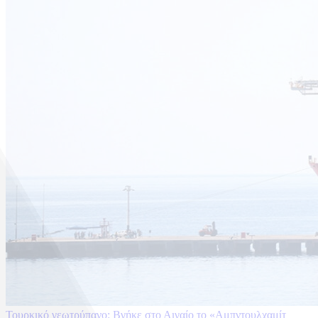
Τουρκικό γεωτρύπανο: Βγήκε στο Αιγαίο το «Αμπντουλχαμίτ