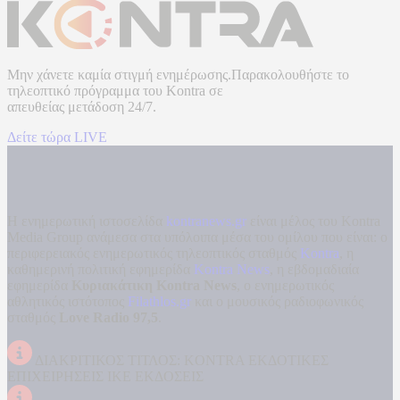
Μην χάνετε καμία στιγμή ενημέρωσης.Παρακολουθήστε το
τηλεοπτικό πρόγραμμα του
Kontra
σε
απευθείας μετάδοση
24/7.
Δείτε τώρα LIVE
Η ενημερωτική ιστοσελίδα
kontranews.gr
είναι μέλος του Kontra
Media Group ανάμεσα στα υπόλοιπα μέσα του ομίλου που είναι: ο
περιφερειακός ενημερωτικός τηλεοπτικός σταθμός
Kontra
, η
καθημερινή πολιτική εφημερίδα
Kontra News
, η εβδομαδιαία
εφημερίδα
Κυριακάτικη Kontra News
, ο ενημερωτικός
αθλητικός ιστότοπος
Filathlos.gr
και ο μουσικός ραδιοφωνικός
σταθμός
Love Radio 97,5
.
ΔΙΑΚΡΙΤΙΚΟΣ ΤΙΤΛΟΣ: KONTRA ΕΚΔΟΤΙΚΕΣ
ΕΠΙΧΕΙΡΗΣΕΙΣ ΙΚΕ ΕΚΔΟΣΕΙΣ