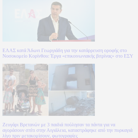
ΕΛΑΣ κατά Άδωνι Γεωργιάδη για την κατάρρευση οροφής στο
Νοσοκομείο Κορίνθου: Έργα «επικοινωνιακής βιτρίνας» στο ΕΣΥ
Ζευγάρι Βρετανών με 3 παιδιά πούλησαν τα πάντα για να
αγοράσουν σπίτι στην Αιγιάλεια, καταστράφηκε από την πυρκαγιά
λίγο πριν μετακομίσουν, φωτογραφίες