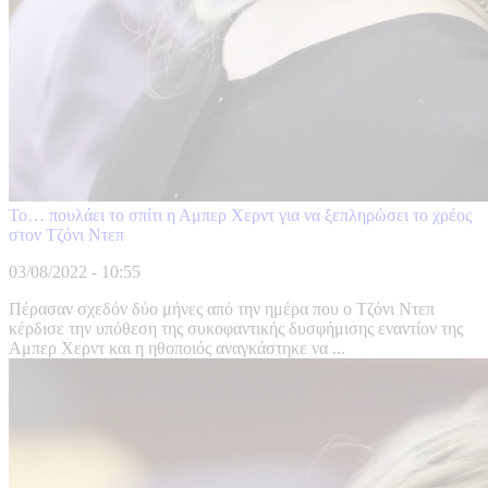
Το… πουλάει το σπίτι η Αμπερ Χερντ για να ξεπληρώσει το χρέος
στον Τζόνι Ντεπ
03/08/2022 - 10:55
Πέρασαν σχεδόν δύο μήνες από την ημέρα που ο Τζόνι Ντεπ
κέρδισε την υπόθεση της συκοφαντικής δυσφήμισης εναντίον της
Αμπερ Χερντ και η ηθοποιός αναγκάστηκε να ...