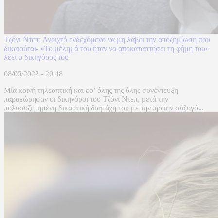
Τζόνι Ντεπ: Ανοιχτό ενδεχόμενο να μη λάβει την αποζημίωση που
δικαιούται- «Το μέλημά του ήταν να αποκαταστήσει τη φήμη του»
λέει ο δικηγόρος του
08/06/2022 - 20:48
Μία κοινή τηλεοπτική και εφ’ όλης της ύλης συνέντευξη
παραχώρησαν οι δικηγόροι του Τζόνι Ντεπ, μετά την
πολυσυζητημένη δικαστική διαμάχη του με την πρώην σύζυγό...