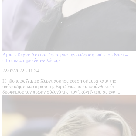
Άμπερ Χερντ: Άσκησε έφεση για την απόφαση υπέρ του Ντεπ –
«Το δικαστήριο έκανε λάθος»
22/07/2022 - 11:24
Η ηθοποιός Άμπερ Χερντ άσκησε έφεση σήμερα κατά της
απόφασης δικαστηρίου της Βιρτζίνιας που αποφάνθηκε ότι
δυσφήμισε τον πρώην σύζυγό της, τον Τζόνι Ντεπ, σε ένα ...