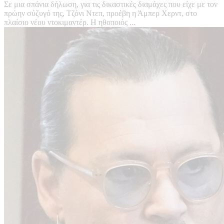
Σε μια σπάνια δήλωση, για τις δικαστικές διαμάχες που είχε με τον
πρώην σύζυγό της, Τζόνι Ντεπ, προέβη η Άμπερ Χερντ, στο
πλαίσιο νέου ντοκιμαντέρ. Η ηθοποιός ...