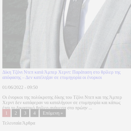
Δίκη Τζόνι Ντεπ κατά Άμπερ Χερντ: Παράταση στο θρίλερ της
απόφασης – Δεν κατέληξαν σε ετυμηγορία οι ένορκοι
01/06/2022 - 09:50
Οι ένορκοι της πολύκροτης δίκης του Τζόνι Ντεπ και της Άμπερ
Χερντ δεν κατάφεραν να καταλήγουν σε ετυμηγορία και κάπως
έτσι το δικαστικό θρίλερ ανάμεσα στο πρώην ...
1
2
3
4
Επόμενη »
Τελευταία Άρθρα