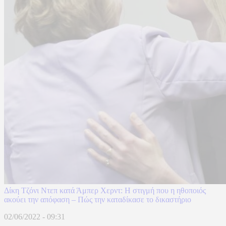
Δίκη Τζόνι Ντεπ κατά Άμπερ Χερντ: Η στιγμή που η ηθοποιός
ακούει την απόφαση – Πώς την καταδίκασε το δικαστήριο
02/06/2022 - 09:31