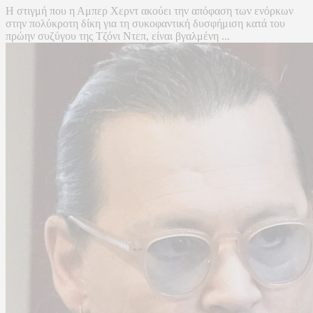
H στιγμή που η Αμπερ Χερντ ακούει την απόφαση των ενόρκων
στην πολύκροτη δίκη για τη συκοφαντική δυσφήμιση κατά του
πρώην συζύγου της Τζόνι Ντεπ, είναι βγαλμένη ...