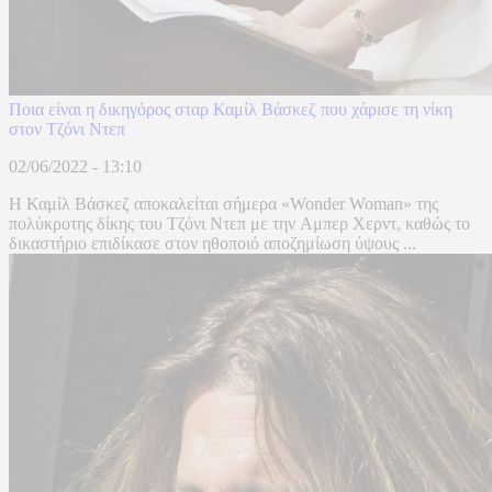
Ποια είναι η δικηγόρος σταρ Καμίλ Βάσκεζ που χάρισε τη νίκη
στον Τζόνι Ντεπ
02/06/2022 - 13:10
Η Καμίλ Βάσκεζ αποκαλείται σήμερα «Wonder Woman» της
πολύκροτης δίκης του Τζόνι Ντεπ με την Αμπερ Χερντ, καθώς το
δικαστήριο επιδίκασε στον ηθοποιό αποζημίωση ύψους ...