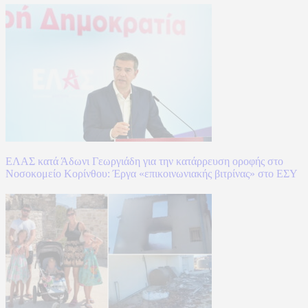
ΕΛΑΣ κατά Άδωνι Γεωργιάδη για την κατάρρευση οροφής στο
Νοσοκομείο Κορίνθου: Έργα «επικοινωνιακής βιτρίνας» στο ΕΣΥ