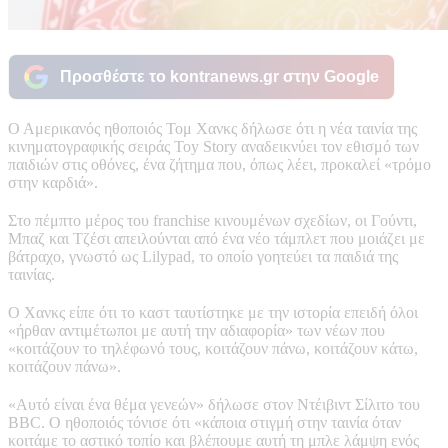
Προσθέστε το kontranews.gr στην Google
Ο Αμερικανός ηθοποιός Τομ Χανκς δήλωσε ότι η νέα ταινία της
κινηματογραφικής σειράς Toy Story αναδεικνύει τον εθισμό των
παιδιών στις οθόνες, ένα ζήτημα που, όπως λέει, προκαλεί «τρόμο
στην καρδιά».
Στο πέμπτο μέρος του franchise κινουμένων σχεδίων, οι Γούντι,
Μπαζ και Τζέσι απειλούνται από ένα νέο τάμπλετ που μοιάζει με
βάτραχο, γνωστό ως Lilypad, το οποίο γοητεύει τα παιδιά της
ταινίας.
Ο Χανκς είπε ότι το καστ ταυτίστηκε με την ιστορία επειδή όλοι
«ήρθαν αντιμέτωποι με αυτή την αδιαφορία» των νέων που
«κοιτάζουν το τηλέφωνό τους, κοιτάζουν πάνω, κοιτάζουν κάτω,
κοιτάζουν πάνω».
«Αυτό είναι ένα θέμα γενεών» δήλωσε στον Ντέιβιντ Σίλιτο του
BBC. Ο ηθοποιός τόνισε ότι «κάποια στιγμή στην ταινία όταν
κοιτάμε το αστικό τοπίο και βλέπουμε αυτή τη μπλε λάμψη ενός