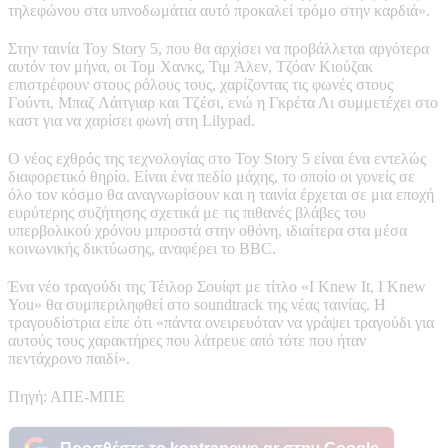
τηλεφώνου στα υπνοδωμάτια αυτό προκαλεί τρόμο στην καρδιά».
Στην ταινία Toy Story 5, που θα αρχίσει να προβάλλεται αργότερα
αυτόν τον μήνα, οι Τομ Χανκς, Τιμ Άλεν, Τζόαν Κιούζακ
επιστρέφουν στους ρόλους τους, χαρίζοντας τις φωνές στους
Γούντι, Μπαζ Λάιτγιαρ και Τζέσι, ενώ η Γκρέτα Λι συμμετέχει στο
καστ για να χαρίσει φωνή στη Lilypad.
Ο νέος εχθρός της τεχνολογίας στο Toy Story 5 είναι ένα εντελώς
διαφορετικό θηρίο. Είναι ένα πεδίο μάχης, το οποίο οι γονείς σε
όλο τον κόσμο θα αναγνωρίσουν και η ταινία έρχεται σε μια εποχή
ευρύτερης συζήτησης σχετικά με τις πιθανές βλάβες του
υπερβολικού χρόνου μπροστά στην οθόνη, ιδιαίτερα στα μέσα
κοινωνικής δικτύωσης, αναφέρει το BBC.
Ένα νέο τραγούδι της Τέιλορ Σουίφτ με τίτλο «I Knew It, I Knew
You» θα συμπεριληφθεί στο soundtrack της νέας ταινίας. Η
τραγουδίστρια είπε ότι «πάντα ονειρευόταν να γράψει τραγούδι για
αυτούς τους χαρακτήρες που λάτρευε από τότε που ήταν
πεντάχρονο παιδί».
Πηγή: ΑΠΕ-ΜΠΕ