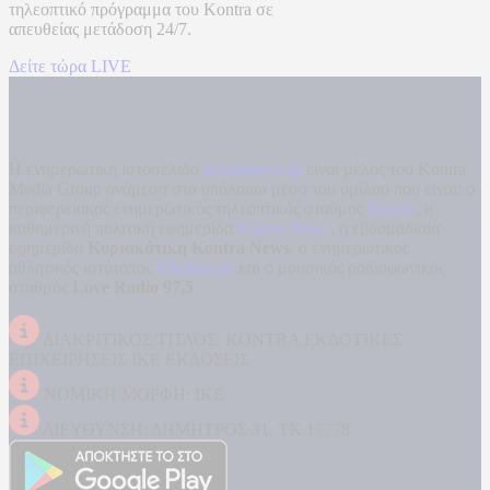
τηλεοπτικό πρόγραμμα του
Kontra
σε
απευθείας μετάδοση
24/7.
Δείτε τώρα LIVE
Η ενημερωτική ιστοσελίδα
kontranews.gr
είναι μέλος του Kontra
Media Group ανάμεσα στα υπόλοιπα μέσα του ομίλου που είναι: ο
περιφερειακός ενημερωτικός τηλεοπτικός σταθμός
Kontra
, η
καθημερινή πολιτική εφημερίδα
Kontra News
, η εβδομαδιαία
εφημερίδα
Κυριακάτικη Kontra News
, ο ενημερωτικός
αθλητικός ιστότοπος
Filathlos.gr
και ο μουσικός ραδιοφωνικός
σταθμός
Love Radio 97,5
.
ΔΙΑΚΡΙΤΙΚΟΣ ΤΙΤΛΟΣ: KONTRA ΕΚΔΟΤΙΚΕΣ
ΕΠΙΧΕΙΡΗΣΕΙΣ ΙΚΕ ΕΚΔΟΣΕΙΣ
ΝΟΜΙΚΗ ΜΟΡΦΗ: ΙΚΕ
ΔΙΕΥΘΥΝΣΗ: ΔΗΜΗΤΡΟΣ 31, ΤΚ 17778