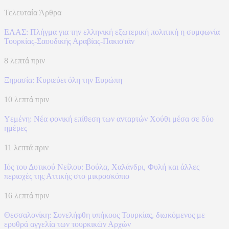
Τελευταία Άρθρα
ΕΛΑΣ: Πλήγμα για την ελληνική εξωτερική πολιτική η συμφωνία
Τουρκίας-Σαουδικής Αραβίας-Πακιστάν
8 λεπτά πριν
Ξηρασία: Κυριεύει όλη την Ευρώπη
10 λεπτά πριν
Υεμένη: Νέα φονική επίθεση των ανταρτών Χούθι μέσα σε δύο
ημέρες
11 λεπτά πριν
Ιός του Δυτικού Νείλου: Βούλα, Χαλάνδρι, Φυλή και άλλες
περιοχές της Αττικής στο μικροσκόπιο
16 λεπτά πριν
Θεσσαλονίκη: Συνελήφθη υπήκοος Τουρκίας, διωκόμενος με
ερυθρά αγγελία των τουρκικών Αρχών