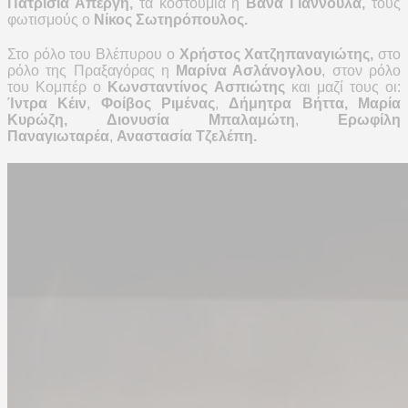
Πατρίσια Απέργη,
τα κοστούμια η
Βάνα Γιαννούλα,
τους
φωτισμούς ο
Νίκος Σωτηρόπουλος.
Στο ρόλο του Βλέπυρου ο
Χρήστος Χατζηπαναγιώτης,
στο
ρόλο της Πραξαγόρας η
Μαρίνα Ασλάνογλου
, στον ρόλο
του Κομπέρ ο
Κωνσταντίνος Ασπιώτης
και μαζί τους οι:
Ίντρα Κέιν
,
Φοίβος Ριμένας
,
Δήμητρα Βήττα, Μαρία
Κυρώζη,
Διονυσία Μπαλαμώτη
,
Ερωφίλη
Παναγιωταρέα
,
Αναστασία Τζελέπη.