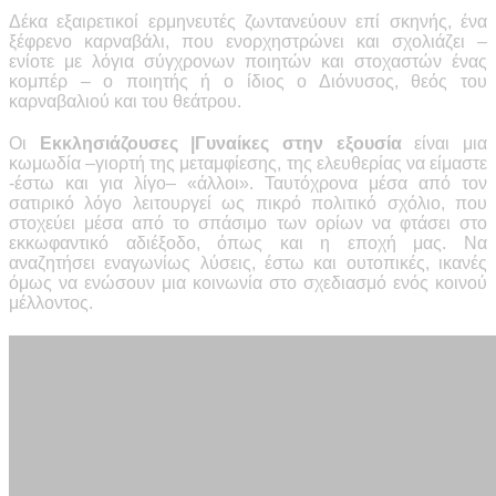
Δέκα εξαιρετικοί ερμηνευτές ζωντανεύουν επί σκηνής, ένα
ξέφρενο καρναβάλι, που ενορχηστρώνει και σχολιάζει –
ενίοτε με λόγια σύγχρονων ποιητών και στοχαστών ένας
κομπέρ – ο ποιητής ή ο ίδιος ο Διόνυσος, θεός του
καρναβαλιού και του θεάτρου.
Οι
Εκκλησιάζουσες |Γυναίκες στην εξουσία
είναι μια
κωμωδία –γιορτή της μεταμφίεσης, της ελευθερίας να είμαστε
-έστω και για λίγο
–
«άλλοι». Ταυτόχρονα μέσα από τον
σατιρικό λόγο λειτουργεί ως πικρό πολιτικό σχόλιο, που
στοχεύει μέσα από το σπάσιμο των ορίων να φτάσει στο
εκκωφαντικό αδιέξοδο, όπως και η εποχή μας. Να
αναζητήσει εναγωνίως λύσεις, έστω και ουτοπικές, ικανές
όμως να ενώσουν μια κοινωνία στο σχεδιασμό ενός κοινού
μέλλοντος.