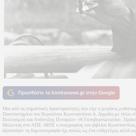
Προσθέστε το kontranews.gr στην Google
Μια από τις σημαντικές δραστηριότητες που είχε ο μεγάλος μυθιστο
Πανεπιστημίου του Βερολίνου Κωνσταντίνου Α. Δημάδη με τίτλο «Ο
Πολιτισμού και Ανάπτυξης Ποταμιών «Η Γκουβερνιώτισσα». Πρόκειτ
Μιλώντας στο ΑΠΕ -ΜΠΕ ο συγγραφέας του βιβλίου Κωνσταντίνος Α
αξιοποίησε τη δημοσιογραφία όχι απλώς ως ένα επάγγελμα, αλλά ως