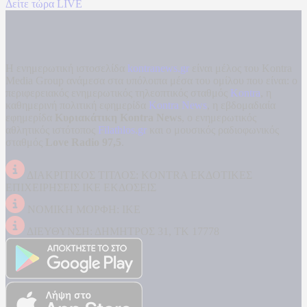
Δείτε τώρα LIVE
Η ενημερωτική ιστοσελίδα
kontranews.gr
είναι μέλος του Kontra
Media Group ανάμεσα στα υπόλοιπα μέσα του ομίλου που είναι: ο
περιφερειακός ενημερωτικός τηλεοπτικός σταθμός
Kontra
, η
καθημερινή πολιτική εφημερίδα
Kontra News
, η εβδομαδιαία
εφημερίδα
Κυριακάτικη Kontra News
, ο ενημερωτικός
αθλητικός ιστότοπος
Filathlos.gr
και ο μουσικός ραδιοφωνικός
σταθμός
Love Radio 97,5
.
ΔΙΑΚΡΙΤΙΚΟΣ ΤΙΤΛΟΣ: KONTRA ΕΚΔΟΤΙΚΕΣ
ΕΠΙΧΕΙΡΗΣΕΙΣ ΙΚΕ ΕΚΔΟΣΕΙΣ
ΝΟΜΙΚΗ ΜΟΡΦΗ: ΙΚΕ
ΔΙΕΥΘΥΝΣΗ: ΔΗΜΗΤΡΟΣ 31, ΤΚ 17778