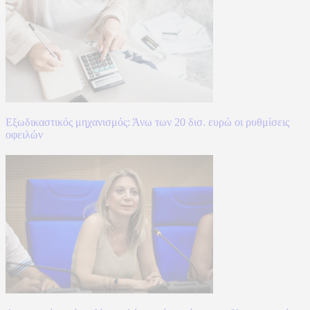
Εξωδικαστικός μηχανισμός: Άνω των 20 δισ. ευρώ οι ρυθμίσεις
οφειλών