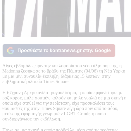
Προσθέστε το kontranews.gr στην Google
Λίγες εβδομάδες πριν την κυκλοφορία του νέου άλμπουμ της, η
Madonna ξεσήκωσε το βράδυ της Πέμπτης (04/06) τη Νέα Υόρκη
με μια μίνι συναυλία-έκπληξη, διάρκειας 15 λεπτών, στην
εμβληματική πλατεία Times Square.
Η 67χρονη Αμερικανίδα τραγουδίστρια, η οποία εμφανίστηκε με
ροζ κορσέ, μπλε σουτιέν, καλσόν και μπλε γυαλιά σε μια σκηνή η
οποία είχε στηθεί για την περίσταση, είχε προσκαλέσει τους
θαυμαστές της στην Times Square λίγη ώρα πριν από το σόου,
μέσω της εφαρμογής γνωριμιών LGBT Grindr, η οποία
συνδιοργάνωσε την εκδήλωση.
Πάνω σε μια σκηνή η οποία πρόβαλλε μέσα από τις τεράστιες