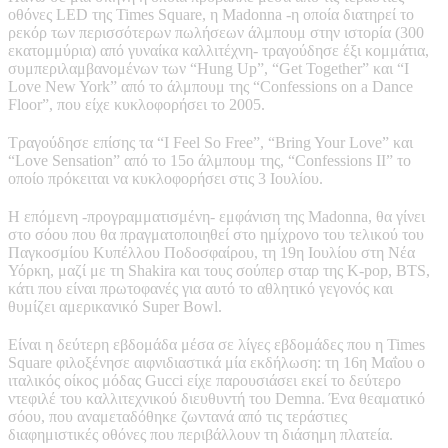
οθόνες LED της Times Square, η Madonna -η οποία διατηρεί το
ρεκόρ των περισσότερων πωλήσεων άλμπουμ στην ιστορία (300
εκατομμύρια) από γυναίκα καλλιτέχνη- τραγούδησε έξι κομμάτια,
συμπεριλαμβανομένων των “Hung Up”, “Get Together” και “I
Love New York” από το άλμπουμ της “Confessions on a Dance
Floor”, που είχε κυκλοφορήσει το 2005.
Τραγούδησε επίσης τα “I Feel So Free”, “Bring Your Love” και
“Love Sensation” από το 15ο άλμπουμ της, “Confessions II” το
οποίο πρόκειται να κυκλοφορήσει στις 3 Ιουλίου.
Η επόμενη -προγραμματισμένη- εμφάνιση της Madonna, θα γίνει
στο σόου που θα πραγματοποιηθεί στο ημίχρονο του τελικού του
Παγκοσμίου Κυπέλλου Ποδοσφαίρου, τη 19η Ιουλίου στη Νέα
Υόρκη, μαζί με τη Shakira και τους σούπερ σταρ της K-pop, BTS,
κάτι που είναι πρωτοφανές για αυτό το αθλητικό γεγονός και
θυμίζει αμερικανικό Super Bowl.
Είναι η δεύτερη εβδομάδα μέσα σε λίγες εβδομάδες που η Times
Square φιλοξένησε αιφνιδιαστικά μία εκδήλωση: τη 16η Μαΐου ο
ιταλικός οίκος μόδας Gucci είχε παρουσιάσει εκεί το δεύτερο
ντεφιλέ του καλλιτεχνικού διευθυντή του Demna. Ένα θεαματικό
σόου, που αναμεταδόθηκε ζωντανά από τις τεράστιες
διαφημιστικές οθόνες που περιβάλλουν τη διάσημη πλατεία.