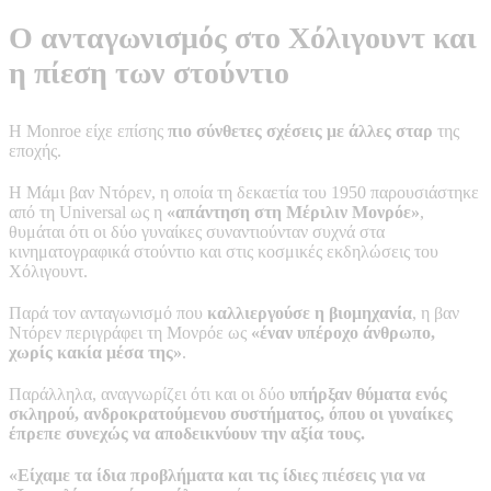
Ο ανταγωνισμός στο Χόλιγουντ και
η πίεση των στούντιο
Η Monroe είχε επίσης
πιο σύνθετες σχέσεις με άλλες σταρ
της
εποχής.
Η Μάμι βαν Ντόρεν, η οποία τη δεκαετία του 1950 παρουσιάστηκε
από τη Universal ως η
«απάντηση στη Μέριλιν Μονρόε»
,
θυμάται ότι οι δύο γυναίκες συναντιούνταν συχνά στα
κινηματογραφικά στούντιο και στις κοσμικές εκδηλώσεις του
Χόλιγουντ.
Παρά τον ανταγωνισμό που
καλλιεργούσε η βιομηχανία
, η βαν
Ντόρεν περιγράφει τη Μονρόε ως
«έναν υπέροχο άνθρωπο,
χωρίς κακία μέσα της»
.
Παράλληλα, αναγνωρίζει ότι και οι δύο
υπήρξαν θύματα ενός
σκληρού, ανδροκρατούμενου συστήματος, όπου οι γυναίκες
έπρεπε συνεχώς να αποδεικνύουν την αξία τους.
«Είχαμε τα ίδια προβλήματα και τις ίδιες πιέσεις για να