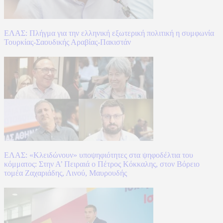
ΕΛΑΣ: Πλήγμα για την ελληνική εξωτερική πολιτική η συμφωνία
Τουρκίας-Σαουδικής Αραβίας-Πακιστάν
ΕΛΑΣ: «Κλειδώνουν» υποψηφιότητες στα ψηφοδέλτια του
κόμματος: Στην Α’ Πειραιά ο Πέτρος Κόκκαλης, στον Βόρειο
τομέα Ζαχαριάδης, Λινού, Μαυρουδής