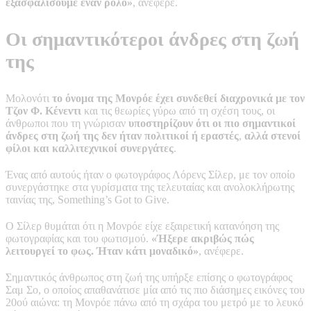
εξασφαλίσουμε έναν ρόλο»
, ανέφερε.
Οι σημαντικότεροι άνδρες στη ζωή
της
Μολονότι
το όνομα της Μονρόε έχει συνδεθεί διαχρονικά με τον
Τζον Φ. Κένεντι
και τις θεωρίες γύρω από τη σχέση τους, οι
άνθρωποι που τη γνώρισαν
υποστηρίζουν ότι οι πιο σημαντικοί
άνδρες στη ζωή της δεν ήταν πολιτικοί ή εραστές
,
αλλά στενοί
φίλοι και καλλιτεχνικοί συνεργάτες
.
Ένας από αυτούς ήταν ο φωτογράφος Λόρενς Σίλερ, με τον οποίο
συνεργάστηκε στα γυρίσματα της τελευταίας και ανολοκλήρωτης
ταινίας της, Something’s Got to Give.
Ο Σίλερ θυμάται ότι η Μονρόε είχε εξαιρετική κατανόηση της
φωτογραφίας και του φωτισμού.
«Ήξερε ακριβώς πώς
λειτουργεί το φως. Ήταν κάτι μοναδικό»
, ανέφερε.
Σημαντικός άνθρωπος στη ζωή της υπήρξε επίσης ο φωτογράφος
Σαμ Σο, ο οποίος απαθανάτισε μία από τις πιο διάσημες εικόνες του
20ού αιώνα: τη Μονρόε πάνω από τη σχάρα του μετρό με το λευκό