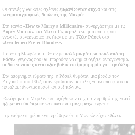
Οι στενές γυναικείες σχέσεις
εμφανίζονταν συχνά
και στις
κινηματογραφικές δουλειές της Μονρόε
.
Στη ταινία
«How to Marry a Millionaire»
συνεργάστηκε με τις
Λορέν Μπακάλ και Μπέτι Γκραμπλ
, ενώ μία από τις πιο
γνωστές συνεργασίες της ήταν με την
Τζέιν Ράσελ
στο
«Gentlemen Prefer Blondes».
Παρότι η Μονρόε αμειβόταν με
πολύ μικρότερο ποσό από τη
Ράσελ
, γεγονός που θα μπορούσε να δημιουργήσει ανταγωνισμό,
οι δύο γυναίκες ανέπτυξαν βαθιά εκτίμηση η μία για την άλλη.
Στα απομνημονεύματά της, η Ράσελ θυμόταν μια βραδιά τον
Αύγουστο του 1962, όταν βρισκόταν με φίλες γύρω από φωτιά σε
παραλία, πίνοντας κρασί και συζητώντας.
«Σκέφτηκα τη Μέριλιν και ευχήθηκα να είχα τον αριθμό της,
γιατί
ήξερα ότι θα έπρεπε να είναι εκεί μαζί μας
», έγραψε.
Την επόμενη ημέρα ενημερώθηκε ότι η Μονρόε είχε πεθάνει.