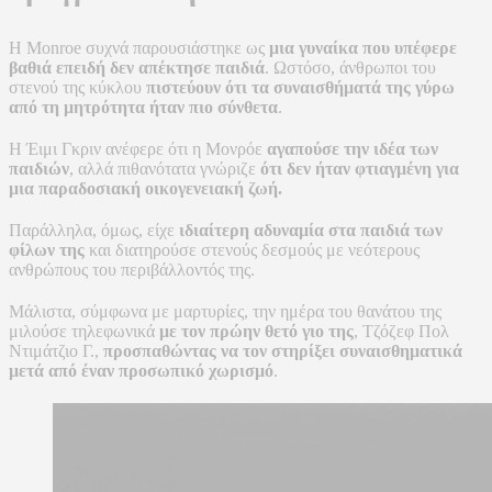
Η Monroe συχνά παρουσιάστηκε ως
μια γυναίκα που υπέφερε
βαθιά επειδή δεν απέκτησε παιδιά
. Ωστόσο, άνθρωποι του
στενού της κύκλου
πιστεύουν ότι τα συναισθήματά της γύρω
από τη μητρότητα ήταν πιο σύνθετα
.
Η Έιμι Γκριν ανέφερε ότι η Μονρόε
αγαπούσε την ιδέα των
παιδιών
, αλλά πιθανότατα γνώριζε
ότι δεν ήταν φτιαγμένη για
μια παραδοσιακή οικογενειακή ζωή.
Παράλληλα, όμως, είχε
ιδιαίτερη αδυναμία στα παιδιά των
φίλων της
και διατηρούσε στενούς δεσμούς με νεότερους
ανθρώπους του περιβάλλοντός της.
Μάλιστα, σύμφωνα με μαρτυρίες, την ημέρα του θανάτου της
μιλούσε τηλεφωνικά
με τον πρώην θετό γιο της
, Τζόζεφ Πολ
Ντιμάτζιο Γ.,
προσπαθώντας να τον στηρίξει συναισθηματικά
μετά από έναν προσωπικό χωρισμό
.