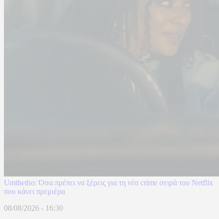
Umthetho: Όσα πρέπει να ξέρεις για τη νέα crime σειρά του Netflix
που κάνει πρεμιέρα
08/08/2026 - 16:30