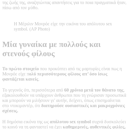
της ζωής της, αναζητώντας απαντήσεις για το ποια πραγματικά ήταν,
πίσω από τον μύθο.
Η Μέριλιν Μονρόε είχε την εικόνα του απόλυτου sex
symbol. (AP Photo)
Μία γυναίκα με πολλούς και
στενούς φίλους
Το πρώτο στοιχείο
που προκύπτει από τις μαρτυρίες είναι πως η
Μονρόε είχε π
ολύ περισσότερους φίλους απ’ όσο ίσως
φαντάζεται κανείς
.
Το γεγονός ότι, περισσότερα από
60 χρόνια μετά τον θάνατο της
,
εξακολουθούν να υπάρχουν άνθρωποι που τη γνώρισαν προσωπικά
και μπορούν να μιλήσουν γι’ αυτήν, δείχνει, όπως επισημαίνεται
στο ντοκιμαντέρ, ότι
διατηρούσε ουσιαστικές και μακροχρόνιες
σχέσεις.
Η δημόσια εικόνα της ως
απόλυτου sex symbol
συχνά δυσκολεύει
το κοινό να τη φανταστεί να έχει
καθημερινές, αυθεντικές φιλίες,