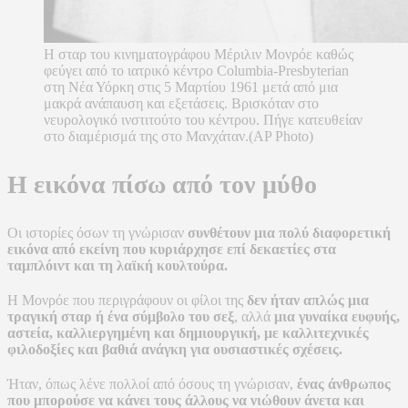
Η σταρ του κινηματογράφου Μέριλιν Μονρόε καθώς
φεύγει από το ιατρικό κέντρο Columbia-Presbyterian
στη Νέα Υόρκη στις 5 Μαρτίου 1961 μετά από μια
μακρά ανάπαυση και εξετάσεις. Βρισκόταν στο
νευρολογικό ινστιτούτο του κέντρου. Πήγε κατευθείαν
στο διαμέρισμά της στο Μανχάταν.(AP Photo)
Η εικόνα πίσω από τον μύθο
Οι ιστορίες όσων τη γνώρισαν
συνθέτουν μια πολύ διαφορετική
εικόνα από εκείνη που κυριάρχησε επί δεκαετίες στα
ταμπλόιντ και τη λαϊκή κουλτούρα.
Η Μονρόε που περιγράφουν οι φίλοι της
δεν ήταν απλώς μια
τραγική σταρ ή ένα σύμβολο του σεξ
, αλλά
μια γυναίκα ευφυής,
αστεία, καλλιεργημένη και δημιουργική, με καλλιτεχνικές
φιλοδοξίες και βαθιά ανάγκη για ουσιαστικές σχέσεις.
Ήταν, όπως λένε πολλοί από όσους τη γνώρισαν,
ένας άνθρωπος
που μπορούσε να κάνει τους άλλους να νιώθουν άνετα και