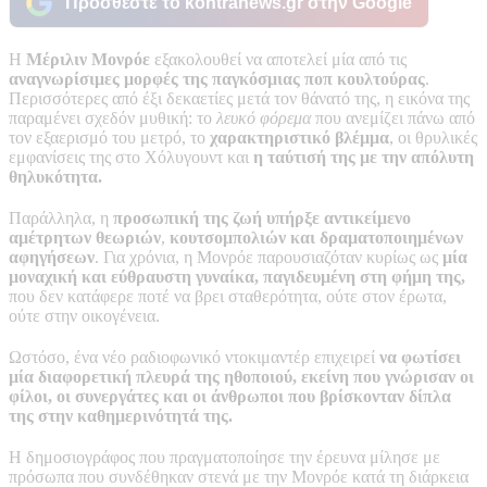
Προσθέστε το kontranews.gr στην Google
Η
Μέριλιν Μονρόε
εξακολουθεί να αποτελεί μία από τις
αναγνωρίσιμες μορφές της παγκόσμιας ποπ κουλτούρας
.
Περισσότερες από έξι δεκαετίες μετά τον θάνατό της, η εικόνα της
παραμένει σχεδόν μυθική: το
λευκό φόρεμα
που ανεμίζει πάνω από
τον εξαερισμό του μετρό, το
χαρακτηριστικό βλέμμα
, οι θρυλικές
εμφανίσεις της στο Χόλυγουντ και
η ταύτισή της με την απόλυτη
θηλυκότητα.
Παράλληλα, η
προσωπική της ζωή υπήρξε αντικείμενο
αμέτρητων θεωριών
,
κουτσομπολιών και δραματοποιημένων
αφηγήσεων
. Για χρόνια, η Μονρόε παρουσιαζόταν κυρίως ως
μία
μοναχική και εύθραυστη γυναίκα, παγιδευμένη στη φήμη της,
που δεν κατάφερε ποτέ να βρει σταθερότητα, ούτε στον έρωτα,
ούτε στην οικογένεια.
Ωστόσο, ένα νέο ραδιοφωνικό ντοκιμαντέρ επιχειρεί
να φωτίσει
μία διαφορετική πλευρά της ηθοποιού, εκείνη που γνώρισαν οι
φίλοι, οι συνεργάτες και οι άνθρωποι που βρίσκονταν δίπλα
της στην καθημερινότητά της.
Η δημοσιογράφος που πραγματοποίησε την έρευνα μίλησε με
πρόσωπα που συνδέθηκαν στενά με την Μονρόε κατά τη διάρκεια