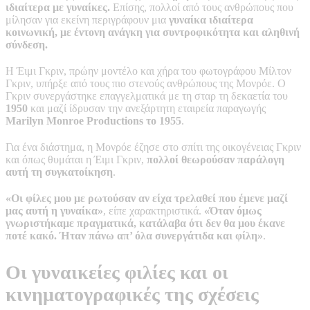
ιδιαίτερα με γυναίκες.
Επίσης, πολλοί από τους ανθρώπους που
μίλησαν για εκείνη περιγράφουν μια
γυναίκα ιδιαίτερα
κοινωνική, με έντονη ανάγκη για συντροφικότητα και αληθινή
σύνδεση.
Η Έιμι Γκριν, πρώην μοντέλο και χήρα του φωτογράφου Μίλτον
Γκριν, υπήρξε από τους πιο στενούς ανθρώπους της Μονρόε. Ο
Γκριν συνεργάστηκε επαγγελματικά με τη σταρ τη δεκαετία του
1950
και μαζί ίδρυσαν την ανεξάρτητη εταιρεία παραγωγής
Marilyn Monroe Productions το 1955
.
Για ένα διάστημα, η Μονρόε έζησε στο σπίτι της οικογένειας Γκριν
και όπως θυμάται η Έιμι Γκριν,
πολλοί θεωρούσαν παράλογη
αυτή τη συγκατοίκηση
.
«Οι φίλες μου με ρωτούσαν αν είχα τρελαθεί που έμενε μαζί
μας αυτή η γυναίκα»
, είπε χαρακτηριστικά.
«Όταν όμως
γνωριστήκαμε πραγματικά, κατάλαβα ότι δεν θα μου έκανε
ποτέ κακό. Ήταν πάνω απ’ όλα συνεργάτιδα και φίλη»
.
Οι γυναικείες φιλίες και οι
κινηματογραφικές της σχέσεις