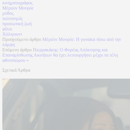
κινηματογράφος
Μέριλιν Μονρόε
μύθος
πολιτισμός
προσωπική ζωή
φίλοι
Χόλιγουντ
Προηγούμενο άρθρο
Μέριλιν Μονρόε: Η γυναίκα πίσω από την
λάμψη
Επόμενο άρθρο
Πιερρακάκης: Ο Φορέας Απόκτησης και
Επαναμίσθωσης Ακινήτων θα έχει λειτουργήσει μέχρι τα τέλη
φθινοπώρου
»
Σχετικά Άρθρα