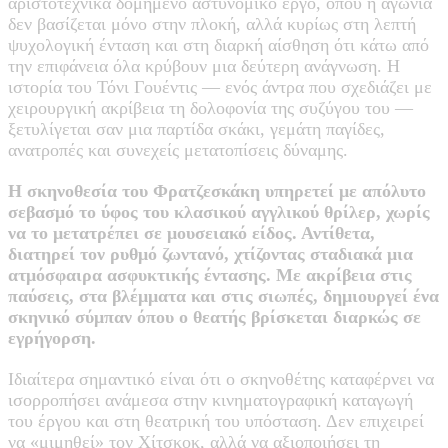
αριστοτεχνικά δομημένο αστυνομικό έργο, όπου η αγωνία
δεν βασίζεται μόνο στην πλοκή, αλλά κυρίως στη λεπτή
ψυχολογική ένταση και στη διαρκή αίσθηση ότι κάτω από
την επιφάνεια όλα κρύβουν μια δεύτερη ανάγνωση. Η
ιστορία του Τόνι Γουέντις — ενός άντρα που σχεδιάζει με
χειρουργική ακρίβεια τη δολοφονία της συζύγου του —
ξετυλίγεται σαν μια παρτίδα σκάκι, γεμάτη παγίδες,
ανατροπές και συνεχείς μετατοπίσεις δύναμης.
Η σκηνοθεσία του Φρατζεσκάκη υπηρετεί με απόλυτο
σεβασμό το ύφος του κλασικού αγγλικού θρίλερ, χωρίς
να το μετατρέπει σε μουσειακό είδος. Αντίθετα,
διατηρεί τον ρυθμό ζωντανό, χτίζοντας σταδιακά μια
ατμόσφαιρα ασφυκτικής έντασης. Με ακρίβεια στις
παύσεις, στα βλέμματα και στις σιωπές, δημιουργεί ένα
σκηνικό σύμπαν όπου ο θεατής βρίσκεται διαρκώς σε
εγρήγορση.
Ιδιαίτερα σημαντικό είναι ότι ο σκηνοθέτης καταφέρνει να
ισορροπήσει ανάμεσα στην κινηματογραφική καταγωγή
του έργου και στη θεατρική του υπόσταση. Δεν επιχειρεί
να «μιμηθεί» τον Χίτσκοκ, αλλά να αξιοποιήσει τη