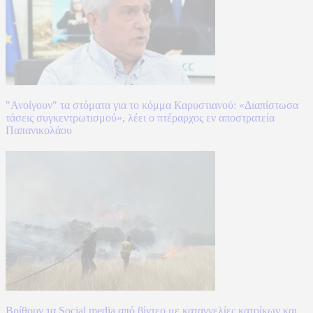
"Ανοίγουν" τα στόματα για το κόμμα Καρυστιανού: «Διαπίστωσα
τάσεις συγκεντρωτισμού», λέει ο πτέραρχος εν αποστρατεία
Παπανικολάου
Βρίθουν τα Social media από βίντεο με καταγγελίες κατοίκων και