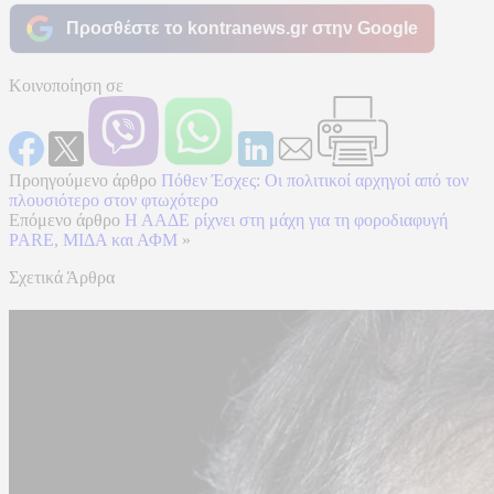
Προσθέστε το kontranews.gr στην Google
Κοινοποίηση σε
Προηγούμενο άρθρο
Πόθεν Έσχες: Οι πολιτικοί αρχηγοί από τον
πλουσιότερο στον φτωχότερο
Επόμενο άρθρο
Η ΑΑΔΕ ρίχνει στη μάχη για τη φοροδιαφυγή
PARE, ΜΙΔΑ και ΑΦΜ
»
Σχετικά Άρθρα