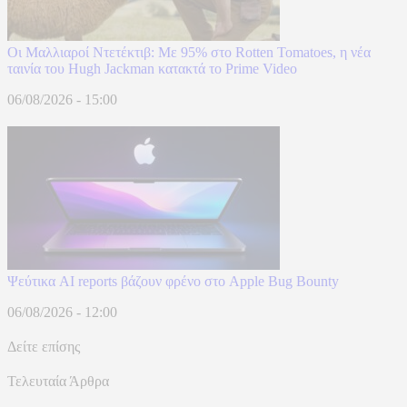
Οι Μαλλιαροί Ντετέκτιβ: Με 95% στο Rotten Tomatoes, η νέα
ταινία του Hugh Jackman κατακτά το Prime Video
06/08/2026 - 15:00
Ψεύτικα AI reports βάζουν φρένο στο Apple Bug Bounty
06/08/2026 - 12:00
Δείτε επίσης
Τελευταία Άρθρα