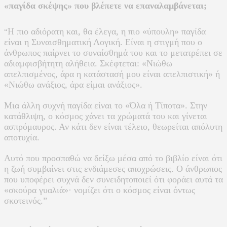
«παγίδα σκέψης» που βλέπετε να επαναλαμβάνεται;
Η πιο αδιόρατη και, θα έλεγα, η πιο «ύπουλη» παγίδα
“
είναι η Συναισθηματική Λογική. Είναι η στιγμή που ο
άνθρωπος παίρνει το συναίσθημά του και το μετατρέπει σε
αδιαμφισβήτητη αλήθεια. Σκέφτεται: «Νιώθω
απελπισμένος, άρα η κατάστασή μου είναι απελπιστική» ή
«Νιώθω ανάξιος, άρα είμαι ανάξιος».
Μια άλλη συχνή παγίδα είναι το «Όλα ή Τίποτα». Στην
κατάθλιψη, ο κόσμος χάνει τα χρώματά του και γίνεται
ασπρόμαυρος. Αν κάτι δεν είναι τέλειο, θεωρείται απόλυτη
αποτυχία.
Αυτό που προσπαθώ να δείξω μέσα από το βιβλίο είναι ότι
η ζωή συμβαίνει στις ενδιάμεσες αποχρώσεις. Ο άνθρωπος
που υποφέρει συχνά δεν συνειδητοποιεί ότι φοράει αυτά τα
«σκούρα γυαλιά»· νομίζει ότι ο κόσμος είναι όντως
σκοτεινός.”