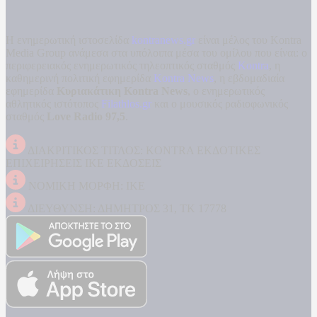
Η ενημερωτική ιστοσελίδα
kontranews.gr
είναι μέλος του Kontra
Media Group ανάμεσα στα υπόλοιπα μέσα του ομίλου που είναι: ο
περιφερειακός ενημερωτικός τηλεοπτικός σταθμός
Kontra
, η
καθημερινή πολιτική εφημερίδα
Kontra News
, η εβδομαδιαία
εφημερίδα
Κυριακάτικη Kontra News
, ο ενημερωτικός
αθλητικός ιστότοπος
Filathlos.gr
και ο μουσικός ραδιοφωνικός
σταθμός
Love Radio 97,5
.
ΔΙΑΚΡΙΤΙΚΟΣ ΤΙΤΛΟΣ: KONTRA ΕΚΔΟΤΙΚΕΣ
ΕΠΙΧΕΙΡΗΣΕΙΣ ΙΚΕ ΕΚΔΟΣΕΙΣ
ΝΟΜΙΚΗ ΜΟΡΦΗ: ΙΚΕ
ΔΙΕΥΘΥΝΣΗ: ΔΗΜΗΤΡΟΣ 31, ΤΚ 17778