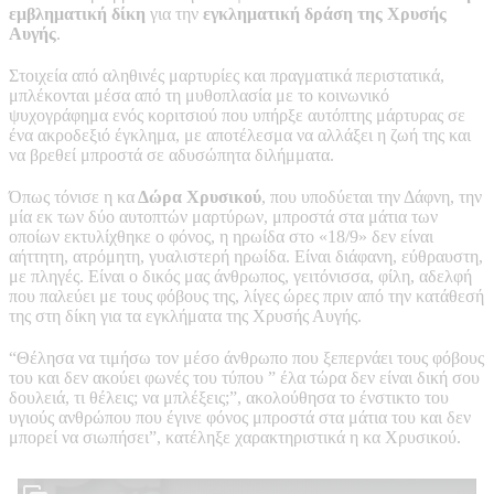
εμβληματική δίκη
για την
εγκληματική δράση της Χρυσής
Αυγής
.
Στοιχεία από αληθινές μαρτυρίες και πραγματικά περιστατικά,
μπλέκονται μέσα από τη μυθοπλασία με το κοινωνικό
ψυχογράφημα ενός κοριτσιού που υπήρξε αυτόπτης μάρτυρας σε
ένα ακροδεξιό έγκλημα, με αποτέλεσμα να αλλάξει η ζωή της και
να βρεθεί μπροστά σε αδυσώπητα διλήμματα.
Όπως τόνισε η κα
Δώρα Χρυσικού
, που υποδύεται την Δάφνη, την
μία εκ των δύο αυτοπτών μαρτύρων, μπροστά στα μάτια των
οποίων εκτυλίχθηκε ο φόνος, η ηρωίδα στο «18/9» δεν είναι
αήττητη, ατρόμητη, γυαλιστερή ηρωίδα. Είναι διάφανη, εύθραυστη,
με πληγές. Είναι ο δικός μας άνθρωπος, γειτόνισσα, φίλη, αδελφή
που παλεύει με τους φόβους της, λίγες ώρες πριν από την κατάθεσή
της στη δίκη για τα εγκλήματα της Χρυσής Αυγής.
“Θέλησα να τιμήσω τον μέσο άνθρωπο που ξεπερνάει τους φόβους
του και δεν ακούει φωνές του τύπου ” έλα τώρα δεν είναι δική σου
δουλειά, τι θέλεις; να μπλέξεις;”, ακολούθησα το ένστικτο του
υγιούς ανθρώπου που έγινε φόνος μπροστά στα μάτια του και δεν
μπορεί να σιωπήσει”, κατέληξε χαρακτηριστικά η κα Χρυσικού.