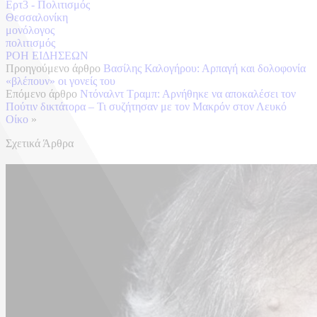
Ερτ3 - Πολιτισμός
Θεσσαλονίκη
μονόλογος
πολιτισμός
ΡΟΗ ΕΙΔΗΣΕΩΝ
Προηγούμενο άρθρο
Βασίλης Καλογήρου: Αρπαγή και δολοφονία
«βλέπουν» οι γονείς του
Επόμενο άρθρο
Ντόναλντ Τραμπ: Αρνήθηκε να αποκαλέσει τον
Πούτιν δικτάτορα – Τι συζήτησαν με τον Μακρόν στον Λευκό
Οίκο
»
Σχετικά Άρθρα