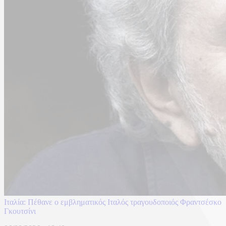
Ιταλία: Πέθανε ο εμβληματικός Ιταλός τραγουδοποιός Φραντσέσκο
Γκουτσίνι