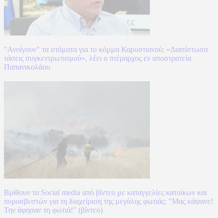
"Ανοίγουν" τα στόματα για το κόμμα Καρυστιανού: «Διαπίστωσα
τάσεις συγκεντρωτισμού», λέει ο πτέραρχος εν αποστρατεία
Παπανικολάου
Βρίθουν τα Social media από βίντεο με καταγγελίες κατοίκων και
πυροσβεστών για τη διαχείριση της μεγάλης φωτιάς: "Μας κάψανε!
Την άφησαν τη φωτιά!" (βίντεο)