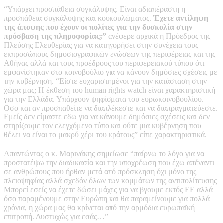
“Υπάρχει προσπάθεια συγκάλυψης. Είναι αδιαπέραστη η
προσπάθεια συγκάλυψης και κουκουλώματος.
Έχετε αντίληψη
της άποψης που έχουν οι πολίτες για την δυσκολία στην
πρόσβαση της πληροφορίας;”
ανέφερε αρχικά η Πρόεδρος της
Πλεύσης Ελευθερίας για να κατηγορήσει στην συνέχεια τους
εκπροσώπους δημοσιογραφικών ενώσεων της περιφέρειας και της
Αθήνας αλλά και τους προέδρους του περιφερειακού τύπου ότι
εμφανίστηκαν στο κοινοβούλιο για να κάνουν δημόσιες σχέσεις με
την κυβέρνηση. “Είστε ευχαριστημένοι για την κατάσταση στην
χώρα μας; Η έκθεση του human rights watch είναι χαρακτηριστική
για την Ελλάδα. Υπάρχουν ψηφίσματα του ευρωκοινοβουλίου.
Οσο και αν προσπαθείτε να διαπλέκεστε και να διαπραγματεύεστε.
Εμείς δεν είμαστε εδω για να κάνουμε δημόσιες σχέσεις και δεν
στηρίζουμε τον ελεγχόμενο τύπο και ούτε μια κυβέρνηση που
θέλει να είναι το μακρύ χέρι του κράτους” είπε χαρακτηριστικά.
Απαντώντας ο κ. Μαρινάκης σημείωσε “παίρνω το λόγο για να
προστατέψω την διαδικασία και την υποχρέωση που έχω απέναντι
σε ανθρώπους που ήρθαν μετά από πρόσκληση όχι μόνο της
πλειοψηφίας αλλά σχεδόν όλων των κομμάτων της αντιπολίτευσης
Μπορεί εσείς να έχετε δώσει μάχες για να βγουμε εκτός ΕΕ αλλά
όσο παραμένουμε στην Ευρώπη και θα παραμείνουμε για πολλά
χρόνια, η χώρα μας θα κρίνεται από την αρμόδια ευρωπαϊκή
επιτροπή. Δυστυχώς για εσάς…”