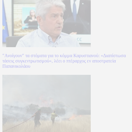
"Ανοίγουν" τα στόματα για το κόμμα Καρυστιανού: «Διαπίστωσα
τάσεις συγκεντρωτισμού», λέει ο πτέραρχος εν αποστρατεία
Παπανικολάου