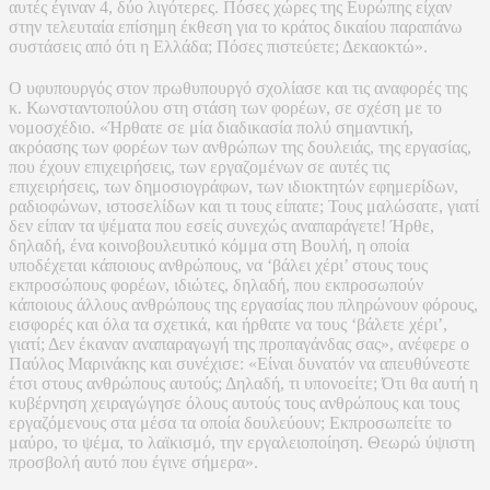
αυτές έγιναν 4, δύο λιγότερες. Πόσες χώρες της Ευρώπης είχαν
στην τελευταία επίσημη έκθεση για το κράτος δικαίου παραπάνω
συστάσεις από ότι η Ελλάδα; Πόσες πιστεύετε; Δεκαοκτώ».
Ο υφυπουργός στον πρωθυπουργό σχολίασε και τις αναφορές της
κ. Κωνσταντοπούλου στη στάση των φορέων, σε σχέση με το
νομοσχέδιο. «Ήρθατε σε μία διαδικασία πολύ σημαντική,
ακρόασης των φορέων των ανθρώπων της δουλειάς, της εργασίας,
που έχουν επιχειρήσεις, των εργαζομένων σε αυτές τις
επιχειρήσεις, των δημοσιογράφων, των ιδιοκτητών εφημερίδων,
ραδιοφώνων, ιστοσελίδων και τι τους είπατε; Τους μαλώσατε, γιατί
δεν είπαν τα ψέματα που εσείς συνεχώς αναπαράγετε! Ήρθε,
δηλαδή, ένα κοινοβουλευτικό κόμμα στη Βουλή, η οποία
υποδέχεται κάποιους ανθρώπους, να ‘βάλει χέρι’ στους τους
εκπροσώπους φορέων, ιδιώτες, δηλαδή, που εκπροσωπούν
κάποιους άλλους ανθρώπους της εργασίας που πληρώνουν φόρους,
εισφορές και όλα τα σχετικά, και ήρθατε να τους ‘βάλετε χέρι’,
γιατί; Δεν έκαναν αναπαραγωγή της προπαγάνδας σας», ανέφερε ο
Παύλος Μαρινάκης και συνέχισε: «Είναι δυνατόν να απευθύνεστε
έτσι στους ανθρώπους αυτούς; Δηλαδή, τι υπονοείτε; Ότι θα αυτή η
κυβέρνηση χειραγώγησε όλους αυτούς τους ανθρώπους και τους
εργαζόμενους στα μέσα τα οποία δουλεύουν; Εκπροσωπείτε το
μαύρο, το ψέμα, το λαϊκισμό, την εργαλειοποίηση. Θεωρώ ύψιστη
προσβολή αυτό που έγινε σήμερα».