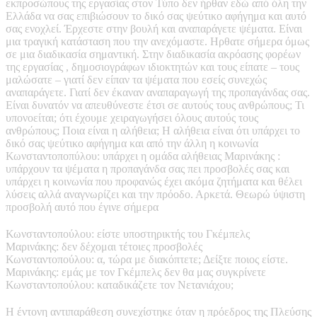
εκπροσώπους της εργασίας στον Τύπο δεν ήρθαν εδώ από όλη την
Ελλάδα να σας επιβιώσουν το δικό σας ψεύτικο αφήγημα και αυτό
σας ενοχλεί. Έρχεστε στην βουλή και αναπαράγετε ψέματα. Είναι
μια τραγική κατάσταση που την ανεχόμαστε. Ηρθατε σήμερα όμως
σε μια διαδικασία σημαντική. Στην διαδικασία ακρόασης φορέων
της εργασίας , δημοσιογράφων ιδιοκτητών και τους είπατε – τους
μαλώσατε – γιατί δεν είπαν τα ψέματα που εσείς συνεχώς
αναπαράγετε. Γιατί δεν έκαναν αναπαραγωγή της προπαγάνδας σας.
Είναι δυνατόν να απευθύνεστε έτσι σε αυτούς τους ανθρώπους; Τι
υπονοείται; ότι έχουμε χειραγωγήσει όλους αυτούς τους
ανθρώπους; Ποια είναι η αλήθεια; Η αλήθεια είναι ότι υπάρχει το
δικό σας ψεύτικο αφήγημα και από την άλλη η κοινωνία
Κωνσταντοποπύλου: υπάρχει η ομάδα αλήθειας Μαρινάκης :
υπάρχουν τα ψέματα η προπαγάνδα σας πει προσβολές σας και
υπάρχει η κοινωνία που προφανώς έχει ακόμα ζητήματα και θέλει
λύσεις αλλά αναγνωρίζει και την πρόοδο. Αρκετά. Θεωρώ ύψιστη
προσβολή αυτό που έγινε σήμερα
Κωνσταντοπούλου: είστε υποστηρικτής του Γκέμπελς
Μαρινάκης: δεν δέχομαι τέτοιες προσβολές
Κωνσταντοπούλου: α, τώρα με διακόπτετε; Δείξτε ποιος είστε.
Μαρινάκης: εμάς με τον Γκέμπελς δεν θα μας συγκρίνετε
Κωνσταντοπούλου: καταδικάζετε τον Νετανιάχου;
Η έντονη αντιπαράθεση συνεχίστηκε όταν η πρόεδρος της Πλεύσης