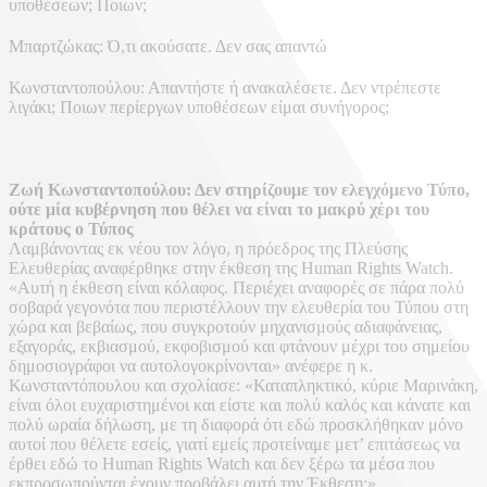
υποθέσεων; Ποιων;
Μπαρτζώκας: Ό,τι ακούσατε. Δεν σας απαντώ
Κωνσταντοπούλου: Απαντήστε ή ανακαλέσετε. Δεν ντρέπεστε
λιγάκι; Ποιων περίεργων υποθέσεων είμαι συνήγορος;
Ζωή Κωνσταντοπούλου: Δεν στηρίζουμε τον ελεγχόμενο Τύπο,
ούτε μία κυβέρνηση που θέλει να είναι το μακρύ χέρι του
κράτους ο Τύπος
Λαμβάνοντας εκ νέου τον λόγο, η πρόεδρος της Πλεύσης
Ελευθερίας αναφέρθηκε στην έκθεση της Human Rights Watch.
«Αυτή η έκθεση είναι κόλαφος. Περιέχει αναφορές σε πάρα πολύ
σοβαρά γεγονότα που περιστέλλουν την ελευθερία του Τύπου στη
χώρα και βεβαίως, που συγκροτούν μηχανισμούς αδιαφάνειας,
εξαγοράς, εκβιασμού, εκφοβισμού και φτάνουν μέχρι του σημείου
δημοσιογράφοι να αυτολογοκρίνονται» ανέφερε η κ.
Κωνσταντόπουλου και σχολίασε: «Καταπληκτικό, κύριε Μαρινάκη,
είναι όλοι ευχαριστημένοι και είστε και πολύ καλός και κάνατε και
πολύ ωραία δήλωση, με τη διαφορά ότι εδώ προσκλήθηκαν μόνο
αυτοί που θέλετε εσείς, γιατί εμείς προτείναμε μετ’ επιτάσεως να
έρθει εδώ το Human Rights Watch και δεν ξέρω τα μέσα που
εκπροσωπούνται έχουν προβάλει αυτή την Έκθεση;».