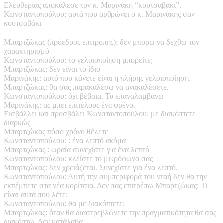
Ελευθερίας αποκάλεσε τον κ. Μαρινάκη “κουτσαβάκι”.
Κωνσταντοπούλου: αυτά που αρθρώνει ο κ. Μαρινάκης σαν
κουτσαβάκι
Μπαρτζώκας (πρόεδρος επιτροπής): δεν μπορώ να δεχθώ τον
χαρακτηρισμό
Κωνσταντοπούλου: το γελοιοποίηση μπορείτε;
Μπαρτζώκας: δεν είναι το ίδιο
Μαρινάκης: αυτό που κάνετε είναι η πλήρης γελοιοποίηση.
Μπαρτζώκας: θα σας παρακαλέσω να ανακαλέσετε.
Κωνσταντοπούλου: όχι βέβαια. Το επαναλαμβάνω
Μαρινάκης: ας μπει επιτέλους ένα φρένο.
Εισβάλλει και προσβάλει Κωνσταντοπούλου: με διακόπτετε
διαρκώς
Μπαρτζώκας πόσο χρόνο θέλετε
Κωνσταντοπούλου: : ένα λεπτό ακόμα
Μπαρτζώκας : ωραία συνεχίστε για ένα λεπτό
Κωνσταντοπούλου: κλείστε το μικρόφωνο σας
Μπαρτζώκας: δεν χρειάζεται. Συνεχίστε για ένα λεπτό.
Κωνσταντοπούλου: Αυτή την συμπεριφορά του νταή δεν θα την
εκπέμπετε στα νέα κορίτσια. Δεν σας επιτρέπω Μπαρτζώκας: Τι
είναι αυτά που λέτε;
Κωνσταντοπούλου: θα με διακόπτετε;
Μπαρτζώκας: όταν θα διαστρεβλώνετε την πραγματικότητα θα σας
διακόπτω. Δεν κατάλαβα