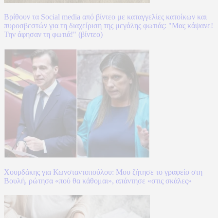
Βρίθουν τα Social media από βίντεο με καταγγελίες κατοίκων και
πυροσβεστών για τη διαχείριση της μεγάλης φωτιάς: "Μας κάψανε!
Την άφησαν τη φωτιά!" (βίντεο)
Χουρδάκης για Κωνσταντοπούλου: Μου ζήτησε το γραφείο στη
Βουλή, ρώτησα «πού θα κάθομαι», απάντησε «στις σκάλες»