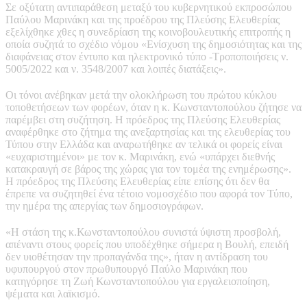
Σε οξύτατη αντιπαράθεση μεταξύ του κυβερνητικού εκπροσώπου
Παύλου Μαρινάκη και της προέδρου της Πλεύσης Ελευθερίας
εξελίχθηκε χθες η συνεδρίαση της κοινοβουλευτικής επιτροπής η
οποία συζητά το σχέδιο νόμου «Ενίσχυση της δημοσιότητας και της
διαφάνειας στον έντυπο και ηλεκτρονικό τύπο -Τροποποιήσεις ν.
5005/2022 και ν. 3548/2007 και λοιπές διατάξεις».
Οι τόνοι ανέβηκαν μετά την ολοκλήρωση του πρώτου κύκλου
τοποθετήσεων των φορέων, όταν η κ. Κωνσταντοπούλου ζήτησε να
παρέμβει στη συζήτηση. Η πρόεδρος της Πλεύσης Ελευθερίας
αναφέρθηκε στο ζήτημα της ανεξαρτησίας και της ελευθερίας του
Τύπου στην Ελλάδα και αναρωτήθηκε αν τελικά οι φορείς είναι
«ευχαριστημένοι» με τον κ. Μαρινάκη, ενώ «υπάρχει διεθνής
κατακραυγή σε βάρος της χώρας για τον τομέα της ενημέρωσης».
Η πρόεδρος της Πλεύσης Ελευθερίας είπε επίσης ότι δεν θα
έπρεπε να συζητηθεί ένα τέτοιο νομοσχέδιο που αφορά τον Τύπο,
την ημέρα της απεργίας των δημοσιογράφων.
«Η στάση της κ.Κωνσταντοπούλου συνιστά ύψιστη προσβολή,
απέναντι στους φορείς που υποδέχθηκε σήμερα η Βουλή, επειδή
δεν υιοθέτησαν την προπαγάνδα της», ήταν η αντίδραση του
υφυπουργού στον πρωθυπουργό Παύλο Μαρινάκη που
κατηγόρησε τη Ζωή Κωνσταντοπούλου για εργαλειοποίηση,
ψέματα και λαϊκισμό.