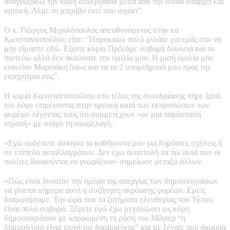
αναγνωρίσω την καλή συνεργασία μέσα από την οποία υπάρχει και
κριτική. Λέμε το μπράβο εκεί που ισχύει”.
Ο κ. Γιώργος Μιχαλόπουλος απευθυνόμενος στην κα
Κωνσταντοπούλου είπε: “Παρακαλώ πολύ μιλάτε για εμάς σαν να
μην είμαστε εδώ. Είχατε κυρία Πρόεδρε σοβαρή δουλειά και το
πιστεύω αλλά δεν ακούσατε την ομιλία μου. Η μισή ομιλία μου
εναντίον Μαρινάκη όπως και τα τα 2 υπομνήματά μου προς την
εισηγήτρια σας”.
Η κυρία Κωνσταντοπούλου στο τέλος της συνεδρίασης πήρε ξανά
τον λόγο επιμένοντας στην κριτική κατά των εκπροσώπων των
φορέων λέγοντας τους ότι συμμετέχουν «σε μια παράσταση
ντροπή» με στόχο τη συναλλαγή.
«Εγώ ουδέποτε άσκησα τα καθήκοντα μου για δημόσιες σχέσεις ή
σε επίπεδο ανταλλαγμάτων. Δεν έχω αναστολή να πω αυτά που οι
πολίτες δικαιούνται να γνωρίζουν» σημείωσε μεταξύ άλλων.
«Πώς είναι δυνατόν την ημέρα της απεργίας των δημοσιογράφων
να γίνεται σήμερα αυτή η συζήτηση ακρόασης φορέων. Εμείς
διαφωνήσαμε. Την ώρα που τα ζητήματα ελευθερίας του Τύπου
είναι πολύ σοβαρά. Ξέρετε εγώ έχω μεγαλώσει ως κόρη
δημοσιογράφου με καρφωμένη τη ρήση του Μάγιερ “η
δημοσίευση είναι ψυχή της δικαιοσύνης” και με ξένισε που άκουσα