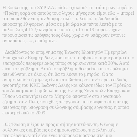
Η βουλευτής του ΣΥΡΙΖΑ επίσης σχολίασε τη στάση των φορέων.
«Πρώτη φορά σε αυτούς τους λίγους μήνες που είμαι εδώ – μπορεί
στο παρελθόν να ήταν διαφορετικά – τελείωσε η διαδικασία
ακρόασης 19 φορέων μέσα σε μία ώρα και πέντε λεπτά με το
ρολόι. Στις 4:15 ξεκινήσαμε και στις 5:15 οι 19 φορείς είχανε
παρουσιάσει τις απόψεις τους όλες, χωρίς να υπάρχουν έντονες
αντιδράσεις…», επισήμανε.
«Διαβάζοντας το υπόμνημα της Ένωσης Ιδιοκτητών Ημερησίων
Επαρχιακών Εφημερίδων, προκύπτει το αβίαστο συμπέρασμα ότι ο
επαρχιακός περιφερειακός τύπος συρρικνώνεται κατά 30%. Αυτό
είναι το πρόβλημα. Αυτό το πρόβλημα θεωρείτε και το ερώτημα
απευθύνεται σε όλους, ότι θα το λύσει το μητρώο; Θα το
αντιμετωπίσει ή μήπως είναι κάτι βαθύτερο;» ανέφερε ο ειδικός
αγορητής του ΚΚΕ Ιωάννης Δελής και κάλεσε ιδίως τον Πρόεδρο
του Διοικητικού Συμβουλίου της Ένωσης Συντακτών Επαρχιακού
Τύπου να απαντήσει αν τα Μητρώα απαντούν στο εργασιακό
ζήτημα στον Τύπο, που χθες απεργούσε με κορυφαίο αίτημα της
απεργίας την υπογραφή συλλογικής σύμβασης εργασίας, η οποία
εκκρεμεί από το 2009.
«Ως Ένωση πιέζουμε προς αυτή την κατεύθυνση. Θέλουμε
συλλογικές συμβάσεις σε δημοσιογράφους της ελληνικής
περιφέρειας, γιατί είναι ένας τρόπος να διασφαλιστεί μια