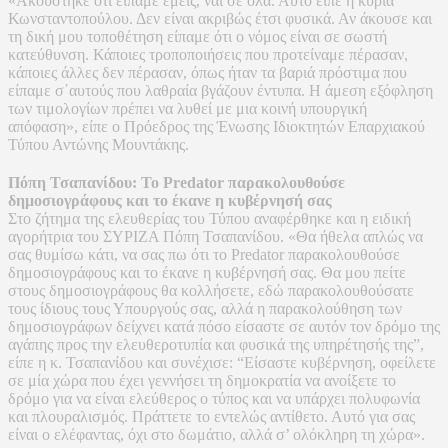
«Ακούστηκε ότι είπαμε εμείς, ναι σε όλα. Αυτό είπε η κυρία
Κωνσταντοπούλου. Δεν είναι ακριβώς έτσι φυσικά. Αν άκουσε και
τη δική μου τοποθέτηση είπαμε ότι ο νόμος είναι σε σωστή
κατεύθυνση. Κάποιες τροποποιήσεις που προτείναμε πέρασαν,
κάποιες άλλες δεν πέρασαν, όπως ήταν τα βαριά πρόστιμα που
είπαμε σ΄αυτούς που λαθραία βγάζουν έντυπα. Η άμεση εξόφληση
των τιμολογίων πρέπει να λυθεί με μια κοινή υπουργική
απόφαση», είπε ο Πρόεδρος της Ένωσης Ιδιοκτητών Επαρχιακού
Τύπου Αντώνης Μουντάκης.
Πόπη Τσαπανίδου: Το Predator παρακολουθούσε
δημοσιογράφους και το έκανε η κυβέρνησή σας
Στo ζήτημα της ελευθερίας του Τύπου αναφέρθηκε και η ειδική
αγορήτρια του ΣΥΡΙΖΑ Πόπη Τσαπανίδου. «Θα ήθελα απλώς να
σας θυμίσω κάτι, να σας πω ότι το Predator παρακολουθούσε
δημοσιογράφους και το έκανε η κυβέρνησή σας. Θα μου πείτε
στους δημοσιογράφους θα κολλήσετε, εδώ παρακολουθούσατε
τους ίδιους τους Υπουργούς σας, αλλά η παρακολούθηση των
δημοσιογράφων δείχνει κατά πόσο είσαστε σε αυτόν τον δρόμο της
αγάπης προς την ελευθεροτυπία και φυσικά της υπηρέτησής της”,
είπε η κ. Τσαπανίδου και συνέχισε: “Είσαστε κυβέρνηση, οφείλετε
σε μία χώρα που έχει γεννήσει τη δημοκρατία να ανοίξετε το
δρόμο για να είναι ελεύθερος ο τύπος και να υπάρχει πολυφωνία
και πλουραλισμός. Πράττετε το εντελώς αντίθετο. Αυτό για σας
είναι ο ελέφαντας, όχι στο δωμάτιο, αλλά σ’ ολόκληρη τη χώρα».