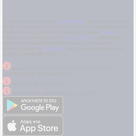
Η ενημερωτική ιστοσελίδα
kontranews.gr
είναι μέλος του Kontra
Media Group ανάμεσα στα υπόλοιπα μέσα του ομίλου που είναι: ο
περιφερειακός ενημερωτικός τηλεοπτικός σταθμός
Kontra
, η
καθημερινή πολιτική εφημερίδα
Kontra News
, η εβδομαδιαία
εφημερίδα
Κυριακάτικη Kontra News
, ο ενημερωτικός
αθλητικός ιστότοπος
Filathlos.gr
και ο μουσικός ραδιοφωνικός
σταθμός
Love Radio 97,5
.
ΔΙΑΚΡΙΤΙΚΟΣ ΤΙΤΛΟΣ: KONTRA ΕΚΔΟΤΙΚΕΣ
ΕΠΙΧΕΙΡΗΣΕΙΣ ΙΚΕ ΕΚΔΟΣΕΙΣ
ΝΟΜΙΚΗ ΜΟΡΦΗ: ΙΚΕ
ΔΙΕΥΘΥΝΣΗ: ΔΗΜΗΤΡΟΣ 31, ΤΚ 17778