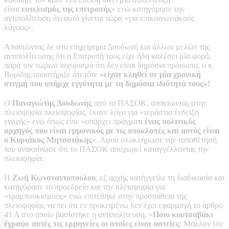
είναι
ευτελισμός της επιτροπής
» ενώ κατηγόρησε την
αντιπολίτευση ότι αυτό γίνεται τώρα «για επικοινωνιακούς
λόγους».
Απαντώντας δε στο επιχείρημα Δουδωνή και άλλων μελών της
αντιπολίτευσης ότι η Επιτροπή τους είχε ήδη καλέσει μία φορά,
παρά τον τωρινό ισχυρισμό ότι δεν είναι δημόσια πρόσωπα, ο κ.
Βορίδης υποστήριξε ότι τότε
«είχαν κληθεί σε μία χρονική
στιγμή που υπήρχε εγγύτητα με τη δημόσια ιδιότητά τους»!
Ο
Παναγιώτης Δουδωνής
από το ΠΑΣΟΚ, απαντώντας στην
πλειοψηφία πλειοψηφίας, έκανε λόγο για «τεράστια ένδειξη
ενοχής» ενώ όπως είπε «υπάρχει πράγματι
ένας πολιτικός
αρχηγός που είναι εμμονικός με τις υποκλοπές και αυτός είναι
ο Κυριάκος Μητσοτάκης
». Αφού ολοκλήρωσε την τοποθέτησή
του ανακοίνωσε ότι το ΠΑΣΟΚ αποχωρεί καταγγέλλοντας την
πλειοψηφία.
Η
Ζωή Κωνσταντοπούλου
, εξ αρχής κατήγγειλε τη διαδικασία και
κατηγόρησε το προεδρείο και την πλειοψηφία για
«τραμπουκισμούς» ενώ επιτέθηκε στην προσπάθεια της
πλειοψηφίας να πει ότι εν προκειμένω δεν έχει εφαρμογή το άρθρο
41 Α στο οποίο βασίστηκε η αντιπολίτευση. «
Ποιο κουτσαβάκι
έγραψε αυτές τις ερμηνείες οι οποίες είναι αστείες
; Μάλλον τον