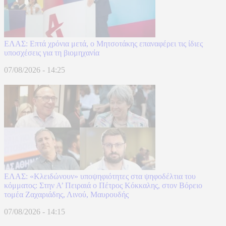
ΕΛΑΣ: Επτά χρόνια μετά, ο Μητσοτάκης επαναφέρει τις ίδιες
υποσχέσεις για τη βιομηχανία
07/08/2026 - 14:25
ΕΛΑΣ: «Κλειδώνουν» υποψηφιότητες στα ψηφοδέλτια του
κόμματος: Στην Α’ Πειραιά ο Πέτρος Κόκκαλης, στον Βόρειο
τομέα Ζαχαριάδης, Λινού, Μαυρουδής
07/08/2026 - 14:15