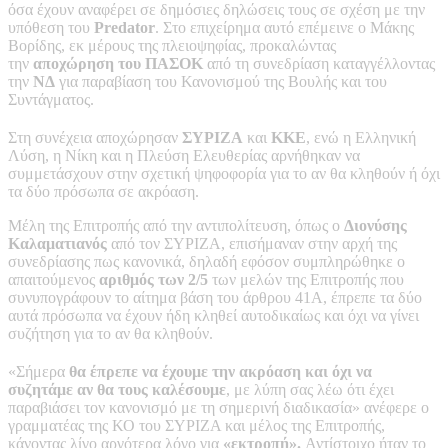
όσα έχουν αναφέρει σε δημόσιες δηλώσεις τους σε σχέση με την
υπόθεση του
Predator
. Στο επιχείρημα αυτό επέμεινε ο Μάκης
Βορίδης, εκ μέρους της πλειοψηφίας, προκαλώντας
την
αποχώρηση του
ΠΑΣΟΚ
από τη συνεδρίαση καταγγέλλοντας
την
ΝΔ
για παραβίαση του Κανονισμού της Βουλής και του
Συντάγματος.
Στη συνέχεια αποχώρησαν
ΣΥΡΙΖΑ
και
ΚΚΕ
, ενώ η Ελληνική
Λύση, η Νίκη και η Πλεύση Ελευθερίας αρνήθηκαν να
συμμετάσχουν στην σχετική ψηφοφορία για το αν θα κληθούν ή όχι
τα δύο πρόσωπα σε ακρόαση.
Μέλη της Επιτροπής από την αντιπολίτευση, όπως ο
Διονύσης
Καλαματιανός
από τον ΣΥΡΙΖΑ, επισήμαναν στην αρχή της
συνεδρίασης πως κανονικά, δηλαδή εφόσον συμπληρώθηκε ο
απαιτούμενος
αριθμός των 2/5
των μελών της Επιτροπής που
συνυπογράφουν το αίτημα βάση του άρθρου 41Α, έπρεπε τα δύο
αυτά πρόσωπα να έχουν ήδη κληθεί αυτοδικαίως και όχι να γίνει
συζήτηση για το αν θα κληθούν.
«Σήμερα
θα έπρεπε να έχουμε την ακρόαση και όχι να
συζητάμε αν θα τους καλέσουμε
, με λύπη σας λέω ότι έχει
παραβιάσει τον κανονισμό με τη σημερινή διαδικασία» ανέφερε ο
γραμματέας της ΚΟ του ΣΥΡΙΖΑ και μέλος της Επιτροπής,
κάνοντας λίγο αργότερα λόγο για
«εκτροπή».
Αντίστοιχο ήταν το