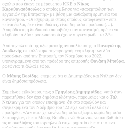
σχόλιο που έκανε εκ μέρους του ΚΚΕ ο
Νίκος
Καραθανασόπουλος
ο οποίος μίλησε για «παρεμπόδιση των
εργασιών της Επιτροπής» με βάση μια αυθαίρετη ερμηνεία του
κανονισμού. «Οι ισχυρισμοί στους οποίους καταφεύγετε» είπε
«είναι έωλοι, δεν είναι ιδιώτες, είναι δημόσια πρόσωπα (…).
Απαράδεκτη η διαδικασία παραβιάζει τον κανονισμό, πρέπει να
κληθούν τα δύο πρόσωπα αφού έχουν συγκεντρωθεί τα 2/5».
Από την πλευρά της αξιωματικής αντιπολίτευσης, ο
Παναγιώτης
Δουδωνής
επικαλέστηκε την προηγούμενη κλήση των δύο
προσώπων από την Επιτροπή, τον Νοέμβριο του 2022,
υπογεγραμμένη από τον πρόεδρο της επιτροπής
Θανάση Μπούρα
,
ρωτώντας τι άλλαξε τώρα.
Ο
Μάκης Βορίδης
, επέμεινε ότι οι Δημητριάδης και Ντίλιαν δεν
είναι δημόσια πρόσωπα.
Σημείωσε ειδικότερα, πως ο
Γρηγόρης Δημητριάδης
«από όταν
παραιτήθηκε δεν έχει δημόσια ιδιότητα», παρομοίως και
ο Ταλ
Ντιλιαν
για τον οποίον επισήμανε ότι στο παρελθόν και
συγκεκριμένα τον Νοέμβριο του ‘22 είχε κληθεί αλλά δεν
προσήλθε. «Δεν κατείχε κανένα δημόσιο αξίωμα, καμία δημόσια
λειτουργία», είπε ο Μάκης Βορίδης ενώ θέλοντας να υποβαθμίσει
τις αποκαλύψεις του ισραηλινού επιχειρηματία είπε ότι το «να
καλούμε τον κάθε ένα επειδή δίνει μια συνέντευξη