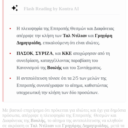
Flash Reading by Kontra AI
Η πλειοψηφία της Επιτροπής Θεσμών και Διαφάνειας
απέρριψε την κλήση των
Ταλ Ντίλιαν
και
Γρηγόρη
Δημητριάδη
, επικαλούμενη ότι είναι ιδιώτες.
ΠΑΣΟΚ
,
ΣΥΡΙΖΑ
, και
ΚΚΕ
αποχώρησαν από τη
συνεδρίαση, καταγγέλλοντας παραβίαση του
Κανονισμού της
Βουλής
και του Συντάγματος.
Η αντιπολίτευση τόνισε ότι τα 2/5 των μελών της
Επιτροπής συνυπέγραψαν το αίτημα, καθιστώντας
υποχρεωτική την κλήση των δύο προσώπων.
Με βασικό επιχείρημα ότι πρόκειται για ιδιώτες και όχι για δημόσια
πρόσωπα, απέρριψε η πλειοψηφία της Επιτροπής Θεσμών και
Διαφάνειας της
Βουλής
, το αίτημα της αντιπολίτευσης να κληθούν
σε ακρόαση οι
Ταλ Ντίλιαν
και
Γρηγόρης Δημητριάδης
, μετά τα