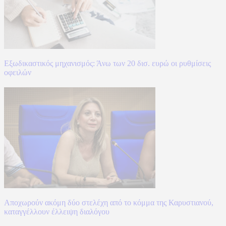
Εξωδικαστικός μηχανισμός: Άνω των 20 δισ. ευρώ οι ρυθμίσεις
οφειλών
Αποχωρούν ακόμη δύο στελέχη από το κόμμα της Καρυστιανού,
καταγγέλλουν έλλειψη διαλόγου