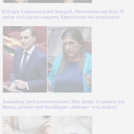
Επίσημη Aνακοίνωση από Αυγερινό, Μουτσάτσου και άλλα 20
πρώην στελέχη του κόμματος Καρυστιανού που αποχώρησαν
Χουρδάκης για Κωνσταντοπούλου: Μου ζήτησε το γραφείο στη
Βουλή, ρώτησα «πού θα κάθομαι», απάντησε «στις σκάλες»