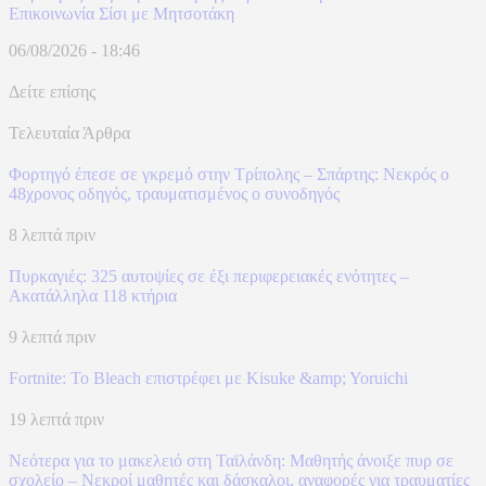
Επικοινωνία Σίσι με Μητσοτάκη
06/08/2026 - 18:46
Δείτε επίσης
Τελευταία Άρθρα
Φορτηγό έπεσε σε γκρεμό στην Τρίπολης – Σπάρτης: Νεκρός ο
48χρονος οδηγός, τραυματισμένος ο συνοδηγός
8 λεπτά πριν
Πυρκαγιές: 325 αυτοψίες σε έξι περιφερειακές ενότητες –
Ακατάλληλα 118 κτήρια
9 λεπτά πριν
Fortnite: Το Bleach επιστρέφει με Kisuke &amp; Yoruichi
19 λεπτά πριν
Νεότερα για το μακελειό στη Ταϊλάνδη: Μαθητής άνοιξε πυρ σε
σχολείο – Νεκροί μαθητές και δάσκαλοι, αναφορές για τραυματίες