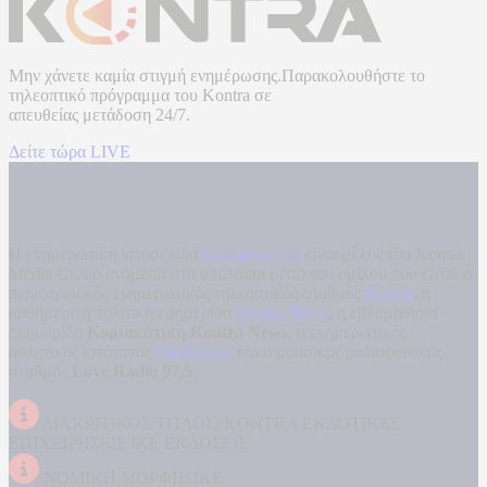
Μην χάνετε καμία στιγμή ενημέρωσης.Παρακολουθήστε το
τηλεοπτικό πρόγραμμα του
Kontra
σε
απευθείας μετάδοση
24/7.
Δείτε τώρα LIVE
Η ενημερωτική ιστοσελίδα
kontranews.gr
είναι μέλος του Kontra
Media Group ανάμεσα στα υπόλοιπα μέσα του ομίλου που είναι: ο
περιφερειακός ενημερωτικός τηλεοπτικός σταθμός
Kontra
, η
καθημερινή πολιτική εφημερίδα
Kontra News
, η εβδομαδιαία
εφημερίδα
Κυριακάτικη Kontra News
, ο ενημερωτικός
αθλητικός ιστότοπος
Filathlos.gr
και ο μουσικός ραδιοφωνικός
σταθμός
Love Radio 97,5
.
ΔΙΑΚΡΙΤΙΚΟΣ ΤΙΤΛΟΣ: KONTRA ΕΚΔΟΤΙΚΕΣ
ΕΠΙΧΕΙΡΗΣΕΙΣ ΙΚΕ ΕΚΔΟΣΕΙΣ
ΝΟΜΙΚΗ ΜΟΡΦΗ: ΙΚΕ