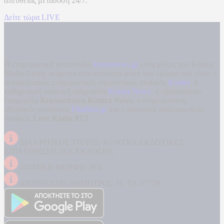
απευθείας μετάδοση
24/7.
Δείτε τώρα LIVE
Η ενημερωτική ιστοσελίδα
kontranews.gr
είναι μέλος του Kontra
Media Group ανάμεσα στα υπόλοιπα μέσα του ομίλου που είναι: ο
περιφερειακός ενημερωτικός τηλεοπτικός σταθμός
Kontra
, η
καθημερινή πολιτική εφημερίδα
Kontra News
, η εβδομαδιαία
εφημερίδα
Κυριακάτικη Kontra News
, ο ενημερωτικός
αθλητικός ιστότοπος
Filathlos.gr
και ο μουσικός ραδιοφωνικός
σταθμός
Love Radio 97,5
.
ΔΙΑΚΡΙΤΙΚΟΣ ΤΙΤΛΟΣ: KONTRA ΕΚΔΟΤΙΚΕΣ
ΕΠΙΧΕΙΡΗΣΕΙΣ ΙΚΕ ΕΚΔΟΣΕΙΣ
ΝΟΜΙΚΗ ΜΟΡΦΗ: ΙΚΕ
ΔΙΕΥΘΥΝΣΗ: ΔΗΜΗΤΡΟΣ 31, ΤΚ 17778