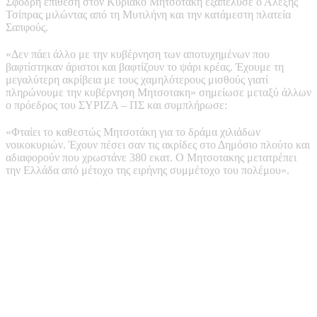
Σφοδρή επίθεση στον Κυριάκο Μητσοτάκη εξαπέλυσε ο Αλέξης
Τσίπρας μιλώντας από τη Μυτιλήνη και την κατάμεστη πλατεία
Σαπφούς.
«Δεν πάει άλλο με την κυβέρνηση των αποτυχημένων που
βαφτίστηκαν άριστοι και βαφτίζουν το ψάρι κρέας. Έχουμε τη
μεγαλύτερη ακρίβεια με τους χαμηλότερους μισθούς γιατί
πληρώνουμε την κυβέρνηση Μητσοτακη» σημείωσε μεταξύ άλλων
ο πρόεδρος του ΣΥΡΙΖΑ – ΠΣ και συμπλήρωσε:
«Φταίει το καθεστώς Μητσοτάκη για το δράμα χιλιάδων
νοικοκυριών. Έχουν πέσει σαν τις ακρίδες στο Δημόσιο πλούτο και
αδιαφορούν που χρωστάνε 380 εκατ. Ο Μητσοτακης μετατρέπει
την Ελλάδα από μέτοχο της ειρήνης συμμέτοχο του πολέμου».