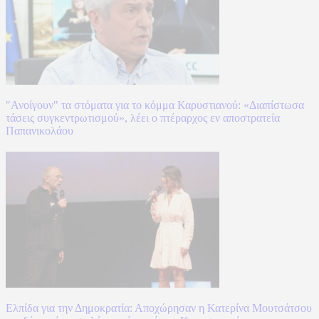
"Ανοίγουν" τα στόματα για το κόμμα Καρυστιανού: «Διαπίστωσα
τάσεις συγκεντρωτισμού», λέει ο πτέραρχος εν αποστρατεία
Παπανικολάου
Ελπίδα για την Δημοκρατία: Αποχώρησαν η Κατερίνα Μουτσάτσου