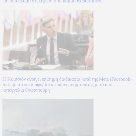
και δύο ακόμα στελέχη από το κόμμα Καρυστιανού
Η Κομισιόν ανοίγει επίσημη διαδικασία κατά της Meta (Facebook-
Instagram) για διαφημίσεις οικονομικής απάτης μετά από
καταγγελία Φαραντούρη