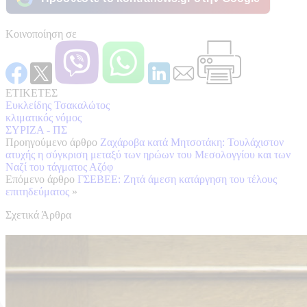
Κοινοποίηση σε
ΕΤΙΚΕΤΕΣ
Ευκλείδης Τσακαλώτος
κλιματικός νόμος
ΣΥΡΙΖΑ - ΠΣ
Προηγούμενο άρθρο
Ζαχάροβα κατά Μητσοτάκη: Τουλάχιστον
ατυχής η σύγκριση μεταξύ των ηρώων του Μεσολογγίου και των
Ναζί του τάγματος Αζόφ
Επόμενο άρθρο
ΓΣΕΒΕΕ: Ζητά άμεση κατάργηση του τέλους
επιτηδεύματος
»
Σχετικά Άρθρα