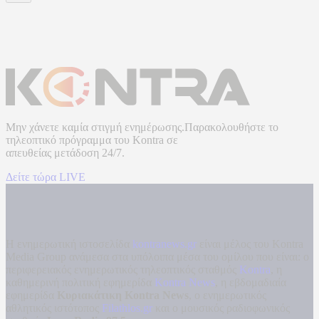
Μην χάνετε καμία στιγμή ενημέρωσης.Παρακολουθήστε το
τηλεοπτικό πρόγραμμα του
Kontra
σε
απευθείας μετάδοση
24/7.
Δείτε τώρα LIVE
Η ενημερωτική ιστοσελίδα
kontranews.gr
είναι μέλος του Kontra
Media Group ανάμεσα στα υπόλοιπα μέσα του ομίλου που είναι: ο
περιφερειακός ενημερωτικός τηλεοπτικός σταθμός
Kontra
, η
καθημερινή πολιτική εφημερίδα
Kontra News
, η εβδομαδιαία
εφημερίδα
Κυριακάτικη Kontra News
, ο ενημερωτικός
αθλητικός ιστότοπος
Filathlos.gr
και ο μουσικός ραδιοφωνικός