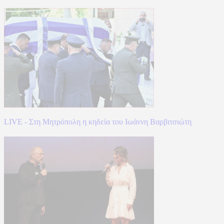
LIVE - Στη Μητρόπολη η κηδεία του Ιωάννη Βαρβιτσιώτη