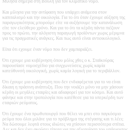
Μίλησα σήμερα στη Βουλή για τον κλιματικό νόμο.
Και μίλησα για την αντίφαση που υπάρχει ανάμεσα στον
καπιταλισμό και την οικολογία. Για το ότι όταν έχουμε αύξηση της
παραγωγικότητας μπορούμε είτε να αυξήσουμε την κατανάλωση
είτε τον ελεύθερο χρόνο. Και για το ότι τα κέρδη πάντα πιέζουν
προς το πρώτο, την αλόγιστη παραγωγή προϊόντων χωρις μέριμνα
για τις πραγματικές ανάγκες. Και πως αυτό είναι αντιοικολογικό.
Είπα ότι εχουμε έναν νόμο που δεν χαμπαριάζει.
Ότι εχουμε μια κυβέρνηση όπου μόλις χθες ο κ. Σταϊκούρας
παρουσίασε νομοσχέδιο για συγχωνεύσεις χωρίς καμία
κατεύθυνσή οικολογική, χωρίς καμία λογική για το περιβάλλον.
Ότι έχουμε μια κυβέρνηση που δεν ενδιαφέρεται για το να είναι
δίκαιη η πράσινη ανάπτυξη. Που την νοιάζει μόνο να μην χάσουν
κέρδη οι μεγάλες εταιρίες και αδιαφορεί για τον κόσμο. Και αυτό
φάνηκε και στην τροπολογία που κατέθεσε για τα υπερκέρδη των
εταιριών ρεύματος.
Ότι έχουμε ένα πρωθυπουργό που θέλει να μπει στο παγκόσμιο
ρεύμα που όλοι μιλάνε για το πρόβλημα της στέγασης και τι λέει;
Να δώσουμε λεφτά στους ιδιώτες να χτίσουν περισσότερα σπίτια.
Λες και δεν έχει ακούσει τίποτα για την αξιοποίηση του υπάρχοντος