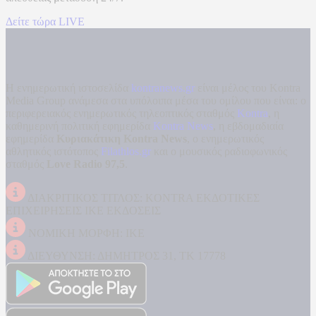
Δείτε τώρα LIVE
Η ενημερωτική ιστοσελίδα
kontranews.gr
είναι μέλος του Kontra
Media Group ανάμεσα στα υπόλοιπα μέσα του ομίλου που είναι: ο
περιφερειακός ενημερωτικός τηλεοπτικός σταθμός
Kontra
, η
καθημερινή πολιτική εφημερίδα
Kontra News
, η εβδομαδιαία
εφημερίδα
Κυριακάτικη Kontra News
, ο ενημερωτικός
αθλητικός ιστότοπος
Filathlos.gr
και ο μουσικός ραδιοφωνικός
σταθμός
Love Radio 97,5
.
ΔΙΑΚΡΙΤΙΚΟΣ ΤΙΤΛΟΣ: KONTRA ΕΚΔΟΤΙΚΕΣ
ΕΠΙΧΕΙΡΗΣΕΙΣ ΙΚΕ ΕΚΔΟΣΕΙΣ
ΝΟΜΙΚΗ ΜΟΡΦΗ: ΙΚΕ
ΔΙΕΥΘΥΝΣΗ: ΔΗΜΗΤΡΟΣ 31, ΤΚ 17778