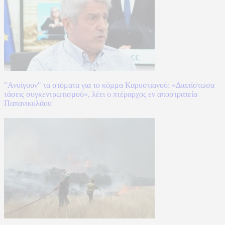
"Ανοίγουν" τα στόματα για το κόμμα Καρυστιανού: «Διαπίστωσα
τάσεις συγκεντρωτισμού», λέει ο πτέραρχος εν αποστρατεία
Παπανικολάου