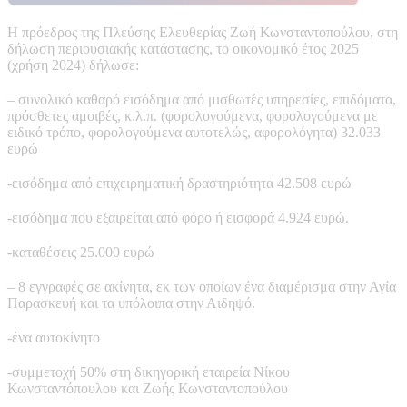
Η πρόεδρος της Πλεύσης Ελευθερίας Ζωή Κωνσταντοπούλου, στη
δήλωση περιουσιακής κατάστασης, το οικονομικό έτος 2025
(χρήση 2024) δήλωσε:
– συνολικό καθαρό εισόδημα από μισθωτές υπηρεσίες, επιδόματα,
πρόσθετες αμοιβές, κ.λ.π. (φορολογούμενα, φορολογούμενα με
ειδικό τρόπο, φορολογούμενα αυτοτελώς, αφορολόγητα) 32.033
ευρώ
-εισόδημα από επιχειρηματική δραστηριότητα 42.508 ευρώ
-εισόδημα που εξαιρείται από φόρο ή εισφορά 4.924 ευρώ.
-καταθέσεις 25.000 ευρώ
– 8 εγγραφές σε ακίνητα, εκ των οποίων ένα διαμέρισμα στην Αγία
Παρασκευή και τα υπόλοιπα στην Αιδηψό.
-ένα αυτοκίνητο
-συμμετοχή 50% στη δικηγορική εταιρεία Νίκου
Κωνσταντόπουλου και Ζωής Κωνσταντοπούλου