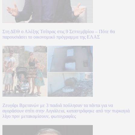
Στη ΔΕΘ ο Αλέξης Τσίπρας στις 9 Σεπτεμβρίου – Πότε θα
παρουσιάσει το οικονομικό πρόγραμμα της ΕΛΑΣ
Ζευγάρι Βρετανών με 3 παιδιά πούλησαν τα πάντα για να
αγοράσουν σπίτι στην Αιγιάλεια, καταστράφηκε από την πυρκαγιά
λίγο πριν μετακομίσουν, φωτογραφίες