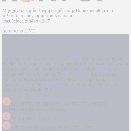
Μην χάνετε καμία στιγμή ενημέρωσης.Παρακολουθήστε το
τηλεοπτικό πρόγραμμα του
Kontra
σε
απευθείας μετάδοση
24/7.
Δείτε τώρα LIVE
Η ενημερωτική ιστοσελίδα
kontranews.gr
είναι μέλος του Kontra
Media Group ανάμεσα στα υπόλοιπα μέσα του ομίλου που είναι: ο
περιφερειακός ενημερωτικός τηλεοπτικός σταθμός
Kontra
, η
καθημερινή πολιτική εφημερίδα
Kontra News
, η εβδομαδιαία
εφημερίδα
Κυριακάτικη Kontra News
, ο ενημερωτικός
αθλητικός ιστότοπος
Filathlos.gr
και ο μουσικός ραδιοφωνικός
σταθμός
Love Radio 97,5
.
ΔΙΑΚΡΙΤΙΚΟΣ ΤΙΤΛΟΣ: KONTRA ΕΚΔΟΤΙΚΕΣ
ΕΠΙΧΕΙΡΗΣΕΙΣ ΙΚΕ ΕΚΔΟΣΕΙΣ
ΝΟΜΙΚΗ ΜΟΡΦΗ: ΙΚΕ
ΔΙΕΥΘΥΝΣΗ: ΔΗΜΗΤΡΟΣ 31, ΤΚ 17778