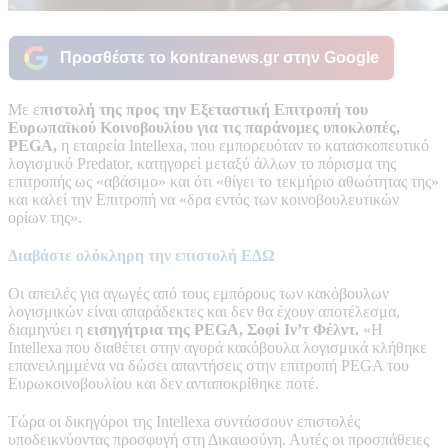
Προσθέστε το kontranews.gr στην Google
Με ε
πιστολή της προς την Εξεταστική Επιτροπή του
Ευρωπαϊκού Κοινοβουλίου για τις παράνομες υποκλοπές,
PEGA,
η εταιρεία Intellexa, που εμπορευόταν το κατασκοπευτικό
λογισμικό Predator, κατηγορεί μεταξύ άλλων το πόρισμα της
επιτροπής ως «αβάσιμο» και ότι «θίγει το τεκμήριο αθωότητας της»
και καλεί την Επιτροπή να «δρα εντός των κοινοβουλευτικών
ορίων της».
Διαβάστε ολόκληρη την επιστολή ΕΔΩ
Οι απειλές για αγωγές από τους εμπόρους των κακόβουλων
λογισμικών είναι απαράδεκτες και δεν θα έχουν αποτέλεσμα,
διαμηνύει η
εισηγήτρια της PEGA, Σοφί Ιν’τ Φέλντ.
«Η
Intellexa που διαθέτει στην αγορά κακόβουλα λογισμικά κλήθηκε
επανειλημμένα να δώσει απαντήσεις στην επιτροπή PEGA του
Ευρωκοινοβουλίου και δεν ανταποκρίθηκε ποτέ.
Τώρα οι δικηγόροι της Intellexa συντάσσουν επιστολές
υποδεικνύοντας προσφυγή στη Δικαιοσύνη. Αυτές οι προσπάθειες