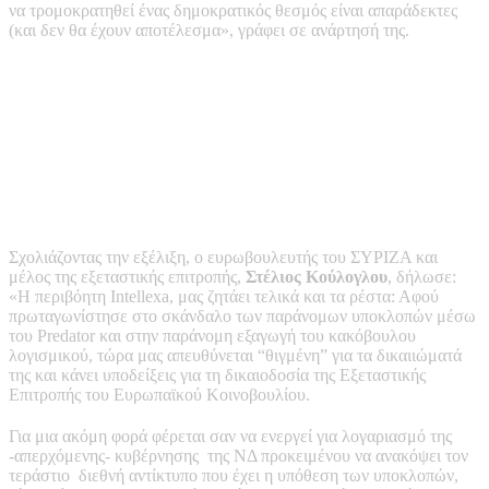
να τρομοκρατηθεί ένας δημοκρατικός θεσμός είναι απαράδεκτες
(και δεν θα έχουν αποτέλεσμα», γράφει σε ανάρτησή της.
Σχολιάζοντας την εξέλιξη, ο ευρωβουλευτής του ΣΥΡΙΖΑ και
μέλος της εξεταστικής επιτροπής,
Στέλιος Κούλογλου
, δήλωσε:
«Η περιβόητη Intellexa, μας ζητάει τελικά και τα ρέστα: Αφού
πρωταγωνίστησε στο σκάνδαλο των παράνομων υποκλοπών μέσω
του Predator και στην παράνομη εξαγωγή του κακόβουλου
λογισμικού, τώρα μας απευθύνεται “θιγμένη” για τα δικαιιώματά
της και κάνει υποδείξεις για τη δικαιοδοσία της Εξεταστικής
Επιτροπής του Ευρωπαϊκού Κοινοβουλίου.
Για μια ακόμη φορά φέρεται σαν να ενεργεί για λογαριασμό της
-απερχόμενης- κυβέρνησης της ΝΔ προκειμένου να ανακόψει τον
τεράστιο διεθνή αντίκτυπο που έχει η υπόθεση των υποκλοπών,