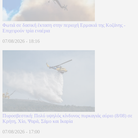
Φωτιά σε δασική έκταση στην περιοχή Ερμακιά της Κοζάνης -
Επιχειρούν τρία εναέρια
07/08/2026 - 18:16
Πυροσβεστική: Πολύ υψηλός κίνδυνος πυρκαγιάς αύριο (8/08) σε
Κρήτη, Χίο, Ψαρά, Σάμο και Ικαρία
07/08/2026 - 17:00