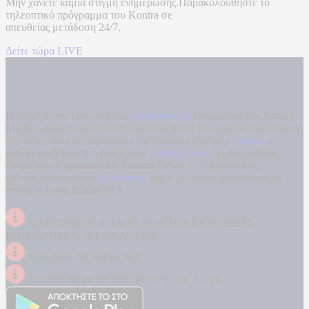
Μην χάνετε καμία στιγμή ενημέρωσης.Παρακολουθήστε το
τηλεοπτικό πρόγραμμα του
Kontra
σε
απευθείας μετάδοση
24/7.
Δείτε τώρα LIVE
Η ενημερωτική ιστοσελίδα
kontranews.gr
είναι μέλος του Kontra
Media Group ανάμεσα στα υπόλοιπα μέσα του ομίλου που είναι: ο
περιφερειακός ενημερωτικός τηλεοπτικός σταθμός
Kontra
, η
καθημερινή πολιτική εφημερίδα
Kontra News
, η εβδομαδιαία
εφημερίδα
Κυριακάτικη Kontra News
, ο ενημερωτικός
αθλητικός ιστότοπος
Filathlos.gr
και ο μουσικός ραδιοφωνικός
σταθμός
Love Radio 97,5
.
ΔΙΑΚΡΙΤΙΚΟΣ ΤΙΤΛΟΣ: KONTRA ΕΚΔΟΤΙΚΕΣ
ΕΠΙΧΕΙΡΗΣΕΙΣ ΙΚΕ ΕΚΔΟΣΕΙΣ
ΝΟΜΙΚΗ ΜΟΡΦΗ: ΙΚΕ
ΔΙΕΥΘΥΝΣΗ: ΔΗΜΗΤΡΟΣ 31, ΤΚ 17778