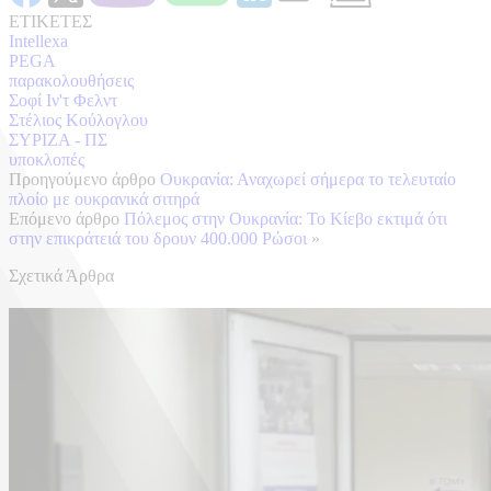
ΕΤΙΚΕΤΕΣ
Intellexa
PEGA
παρακολουθήσεις
Σοφί Ιν'τ Φελντ
Στέλιος Κούλογλου
ΣΥΡΙΖΑ - ΠΣ
υποκλοπές
Προηγούμενο άρθρο
Ουκρανία: Αναχωρεί σήμερα το τελευταίο
πλοίο με ουκρανικά σιτηρά
Επόμενο άρθρο
Πόλεμος στην Ουκρανία: Το Κίεβο εκτιμά ότι
στην επικράτειά του δρουν 400.000 Ρώσοι
»
Σχετικά Άρθρα