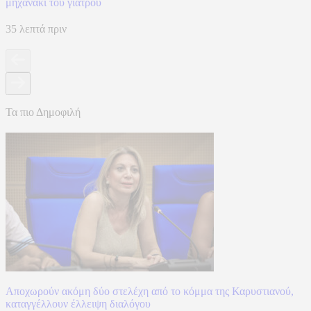
μηχανάκι του γιατρού
35 λεπτά πριν
Τα πιο Δημοφιλή
Αποχωρούν ακόμη δύο στελέχη από το κόμμα της Καρυστιανού,
καταγγέλλουν έλλειψη διαλόγου