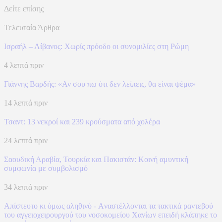
Δείτε επίσης
Τελευταία Άρθρα
Ισραήλ – Λίβανος: Xωρίς πρόοδο οι συνομιλίες στη Ρώμη
4 λεπτά πριν
Γιάννης Βαρδής: «Αν σου πω ότι δεν λείπεις, θα είναι ψέμα»
14 λεπτά πριν
Τσαντ: 13 νεκροί και 239 κρούσματα από χολέρα
24 λεπτά πριν
Σαουδική Αραβία, Τουρκία και Πακιστάν: Kοινή αμυντική
συμφωνία με συμβολισμό
34 λεπτά πριν
Απίστευτο κι όμως αληθινό - Aναστέλλονται τα τακτικά ραντεβού
του αγγειοχειρουργού του νοσοκομείου Χανίων επειδή κλάπηκε το