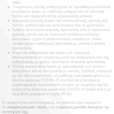
τριας.
Απομόνωση του/της μαθητή/τριας σε προκαθορισμένο καλά
αεριζόμενο χώρο, με επίβλεψη, μακριά από τα υπόλοιπα
παιδιά και εφαρμογή απλής χειρουργικής μάσκας.
Εφαρμογή υγιεινής χεριών και αναπνευστικής υγιεινής από
τον/την μαθητή/τρια και το/τα άτομο/α που το φροντίζουν.
Χρήση εξοπλισμού ατομικής προστασίας από το προσωπικό
(μάσκα, γάντια, και σε περίπτωση κινδύνου εκτίναξης
βιολογικών υγρών ή αναπνευστικών εκκρίσεων- ποδιά
αδιάβροχη και οφθαλμική προστασία με γυαλιά ή ασπίδα
προσώπου).
Επιμελής καθαρισμός του χώρου και εφαρμογή
απολυμαντικού σε επιφάνειες μετά την αναχώρηση του/ της
μαθητή/τριας με χρήση εξοπλισμού ατομικής προστασίας.
Γίνεται ιατρική αξιολόγηση με πρωτοβουλία των γονέων/
κηδεμόνων και σε συνεργασία με αυτούς. Εφόσον, σύμφωνα
με την αξιολόγηση αυτή, ο/η μαθητής/τρια χαρακτηριστεί ως
ύποπτο κρούσμα COVID-19 συστήνεται η διενέργεια
εργαστηριακού διαγνωστικού ελέγχου με τη χρήση ταχείας
ανίχνευσης αντιγόνου κορονοϊoύ COVID-19 (rapid-test) ή με
τη μέθοδο μοριακού ελέγχου (PCR).
Εν αναμονή του αποτελέσματος, ο/η μαθητής/τρια παραμένει
σε
απομόνωση κατ’ οίκον,
ενώ η
σχολική μονάδα συνεχίζει τη
λειτουργία της
.