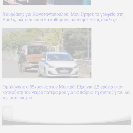
Χουρδάκης για Κωνσταντοπούλου: Μου ζήτησε το γραφείο στη
Βουλή, ρώτησα «πού θα κάθομαι», απάντησε «στις σκάλες»
Ομολόγησε ο 55χρονος στον Μυστρά: Είχα για 2,5 χρόνια στον
καταψύκτη τον νεκρό πατέρα μου για να παίρνω τη σύνταξή του και
της μητέρας μου