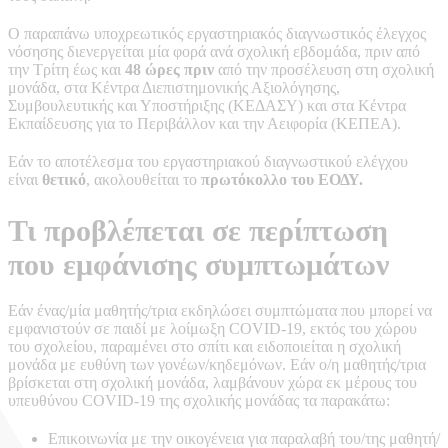
Ο παραπάνω υποχρεωτικός εργαστηριακός διαγνωστικός έλεγχος
νόσησης διενεργείται μία φορά ανά σχολική εβδομάδα, πριν από
την Τρίτη έως και
48 ώρες
πριν
από την προσέλευση στη σχολική
μονάδα, στα Κέντρα Διεπιστημονικής Αξιολόγησης,
Συμβουλευτικής και Υποστήριξης (ΚΕΔΑΣΥ) και στα Κέντρα
Εκπαίδευσης για το Περιβάλλον και την Αειφορία (ΚΕΠΕΑ).
Εάν το αποτέλεσμα του εργαστηριακού διαγνωστικού ελέγχου
είναι
θετικό
, ακολουθείται το
πρωτόκολλο του ΕΟΔΥ.
Τι προβλέπεται σε περίπτωση
που εμφάνισης συμπτωμάτων
Εάν ένας/μία μαθητής/τρια εκδηλώσει συμπτώματα που μπορεί να
εμφανιστούν σε παιδί με λοίμωξη COVID-19, εκτός του χώρου
του σχολείου, παραμένει στο σπίτι και ειδοποιείται η σχολική
μονάδα με ευθύνη των γονέων/κηδεμόνων. Εάν ο/η μαθητής/τρια
βρίσκεται στη σχολική μονάδα, λαμβάνουν χώρα εκ μέρους του
υπευθύνου COVID-19 της σχολικής μονάδας τα παρακάτω:
Επικοινωνία με την οικογένεια για παραλαβή του/της μαθητή/