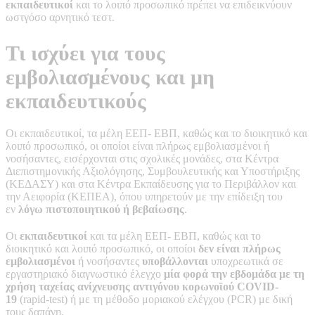
εκπαιδευτικοί
και το λοιπό προσωπικό πρέπει να επιδεικνύουν
ωστγόσο αρνητικό τεστ.
Τι ισχύει για τους
εμβολιασμένους και μη
εκπαιδευτικούς
Οι εκπαιδευτικοί, τα μέλη ΕΕΠ- ΕΒΠ, καθώς και το διοικητικό και
λοιπό προσωπικό, οι οποίοι είναι πλήρως εμβολιασμένοι ή
νοσήσαντες, εισέρχονται στις σχολικές μονάδες, στα Κέντρα
Διεπιστημονικής Αξιολόγησης, Συμβουλευτικής και Υποστήριξης
(ΚΕΔΑΣΥ) και στα Κέντρα Εκπαίδευσης για το Περιβάλλον και
την Αειφορία (ΚΕΠΕΑ), όπου υπηρετούν με την επίδειξη του
εν
λόγω πιστοποιητικού ή βεβαίωσης
.
Οι
εκπαιδευτικοί
και τα μέλη ΕΕΠ- ΕΒΠ, καθώς και το
διοικητικό και λοιπό προσωπικό, οι οποίοι
δεν είναι πλήρως
εμβολιασμένοι
ή νοσήσαντες
υποβάλλονται
υποχρεωτικά σε
εργαστηριακό διαγνωστικό έλεγχο
μία φορά την εβδομάδα με τη
χρήση ταχείας ανίχνευσης αντιγόνου κορωνοϊoύ COVID-
19
(rapid-test) ή με τη μέθοδο μοριακού ελέγχου (PCR) με δική
τους δαπάνη.