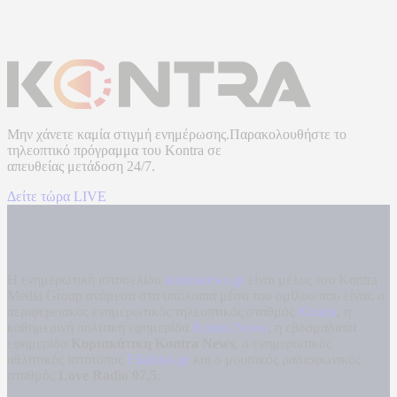
Μην χάνετε καμία στιγμή ενημέρωσης.Παρακολουθήστε το
τηλεοπτικό πρόγραμμα του
Kontra
σε
απευθείας μετάδοση
24/7.
Δείτε τώρα LIVE
Η ενημερωτική ιστοσελίδα
kontranews.gr
είναι μέλος του Kontra
Media Group ανάμεσα στα υπόλοιπα μέσα του ομίλου που είναι: ο
περιφερειακός ενημερωτικός τηλεοπτικός σταθμός
Kontra
, η
καθημερινή πολιτική εφημερίδα
Kontra News
, η εβδομαδιαία
εφημερίδα
Κυριακάτικη Kontra News
, ο ενημερωτικός
αθλητικός ιστότοπος
Filathlos.gr
και ο μουσικός ραδιοφωνικός
σταθμός
Love Radio 97,5
.