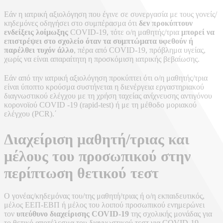
Εάν η ιατρική αξιολόγηση που έγινε σε συνεργασία με τους γονείς/
κηδεμόνες οδηγήσει στο συμπέρασμα ότι
δεν προκύπτουν
ενδείξεις λοίμωξης
COVID-19, τότε ο/η μαθητής/τρια
μπορεί να
επιστρέψει στο σχολείο όταν τα συμπτώματα υφεθούν ή
παρέλθει τυχόν άλλο
, πέρα από COVID-19, πρόβλημα υγείας,
χωρίς να είναι απαραίτητη η προσκόμιση ιατρικής βεβαίωσης.
Εάν από την ιατρική αξιολόγηση προκύπτει ότι ο/η μαθητής/τρια
είναι ύποπτο κρούσμα συστήνεται η διενέργεια εργαστηριακού
διαγνωστικού ελέγχου με τη χρήση ταχείας ανίχνευσης αντιγόνου
κορονοϊoύ COVID -19 (rapid-test) ή με τη μέθοδο μοριακού
ελέγχου (PCR).΄
Διαχείριση μαθητή/τριας και
μέλους του προσωπικού στην
περίπτωση θετικού τεστ
Ο γονέας/κηδεμόνας του/της μαθητή/τριας ή ο/η εκπαιδευτικός,
μέλος ΕΕΠ-ΕΒΠ ή μέλος του λοιπού προσωπικού ενημερώνει
τον
υπεύθυνο διαχείρισης
COVID-19
της σχολικής μονάδας για
το θετικό αποτέλεσμα του διαγνωστικού τεστ για COVID-19.