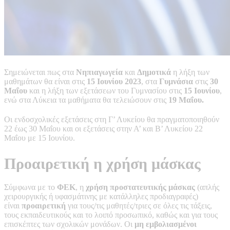
Σημειώνεται πως στα
Νηπιαγωγεία
και
Δημοτικά
η λήξη των
μαθημάτων θα είναι στις
15 Ιουνίου 2023
, στα
Γυμνάσια
στις
30
Μαΐου
και η λήξη των εξετάσεων του Γυμνασίου στις
15 Ιουνίου
,
ενώ στα Λύκεια τα μαθήματα θα τελειώσουν στις
19 Μαΐου.
Οι ενδοσχολικές εξετάσεις στη Γ’ Λυκείου θα πραγματοποιηθούν
22 έως 30 Μαΐου και οι εξετάσεις στην Α’ και Β’ Λυκείου 22
Μαΐου με 15 Ιουνίου.
Προαιρετική η χρήση μάσκας
Σύμφωνα με το
ΦΕΚ
, η
χρήση προστατευτικής μάσκας
(απλής
χειρουργικής ή υφασμάτινης με κατάλληλες προδιαγραφές)
είναι
προαιρετική
για τους/τις μαθητές/τριες σε όλες τις τάξεις,
τους εκπαιδευτικούς και το λοιπό προσωπικό, καθώς και για τους
επισκέπτες των σχολικών μονάδων. Οι
μη εμβολιασμένοι