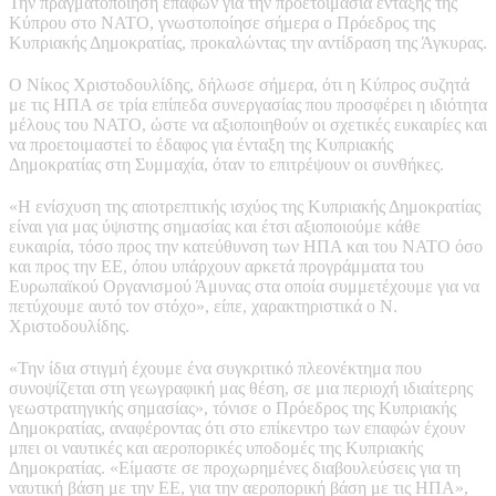
Την πραγματοποίηση επαφών για την προετοιμασία ένταξης της
Κύπρου στο ΝΑΤΟ, γνωστοποίησε σήμερα ο Πρόεδρος της
Κυπριακής Δημοκρατίας, προκαλώντας την αντίδραση της Άγκυρας.
Ο Νίκος Χριστοδουλίδης, δήλωσε σήμερα, ότι η Κύπρος συζητά
με τις ΗΠΑ σε τρία επίπεδα συνεργασίας που προσφέρει η ιδιότητα
μέλους του ΝΑΤΟ, ώστε να αξιοποιηθούν οι σχετικές ευκαιρίες και
να προετοιμαστεί το έδαφος για ένταξη της Κυπριακής
Δημοκρατίας στη Συμμαχία, όταν το επιτρέψουν οι συνθήκες.
«Η ενίσχυση της αποτρεπτικής ισχύος της Κυπριακής Δημοκρατίας
είναι για μας ύψιστης σημασίας και έτσι αξιοποιούμε κάθε
ευκαιρία, τόσο προς την κατεύθυνση των ΗΠΑ και του ΝΑΤΟ όσο
και προς την ΕΕ, όπου υπάρχουν αρκετά προγράμματα του
Ευρωπαϊκού Οργανισμού Άμυνας στα οποία συμμετέχουμε για να
πετύχουμε αυτό τον στόχο», είπε, χαρακτηριστικά ο Ν.
Χριστοδουλίδης.
«Την ίδια στιγμή έχουμε ένα συγκριτικό πλεονέκτημα που
συνοψίζεται στη γεωγραφική μας θέση, σε μια περιοχή ιδιαίτερης
γεωστρατηγικής σημασίας», τόνισε ο Πρόεδρος της Κυπριακής
Δημοκρατίας, αναφέροντας ότι στο επίκεντρο των επαφών έχουν
μπει οι ναυτικές και αεροπορικές υποδομές της Κυπριακής
Δημοκρατίας. «Είμαστε σε προχωρημένες διαβουλεύσεις για τη
ναυτική βάση με την ΕΕ, για την αεροπορική βάση με τις ΗΠΑ»,