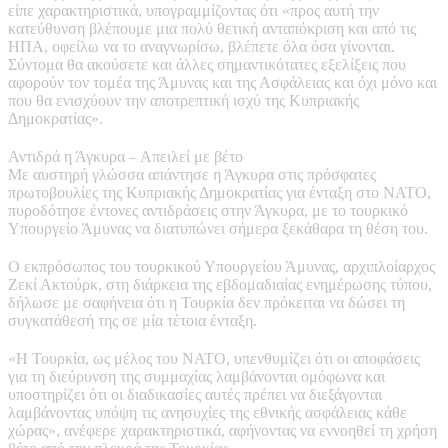
είπε χαρακτηριστικά, υπογραμμίζοντας ότι «προς αυτή την
κατεύθυνση βλέπουμε μια πολύ θετική ανταπόκριση και από τις
ΗΠΑ, οφείλω να το αναγνωρίσω, βλέπετε όλα όσα γίνονται.
Σύντομα θα ακούσετε και άλλες σημαντικότατες εξελίξεις που
αφορούν τον τομέα της Άμυνας και της Ασφάλειας και όχι μόνο και
που θα ενισχύουν την αποτρεπτική ισχύ της Κυπριακής
Δημοκρατίας».
Αντιδρά η Άγκυρα – Απειλεί με βέτο
Με αυστηρή γλώσσα απάντησε η Άγκυρα στις πρόσφατες
πρωτοβουλίες της Κυπριακής Δημοκρατίας για ένταξη στο ΝΑΤΟ,
πυροδότησε έντονες αντιδράσεις στην Άγκυρα, με το τουρκικό
Υπουργείο Άμυνας να διατυπώνει σήμερα ξεκάθαρα τη θέση του.
Ο εκπρόσωπος του τουρκικού Υπουργείου Άμυνας, αρχιπλοίαρχος
Ζεκί Ακτούρκ, στη διάρκεια της εβδομαδιαίας ενημέρωσης τύπου,
δήλωσε με σαφήνεια ότι η Τουρκία δεν πρόκειται να δώσει τη
συγκατάθεσή της σε μία τέτοια ένταξη.
«Η Τουρκία, ως μέλος του ΝΑΤΟ, υπενθυμίζει ότι οι αποφάσεις
για τη διεύρυνση της συμμαχίας λαμβάνονται ομόφωνα και
υποστηρίζει ότι οι διαδικασίες αυτές πρέπει να διεξάγονται
λαμβάνοντας υπόψη τις ανησυχίες της εθνικής ασφάλειας κάθε
χώρας», ανέφερε χαρακτηριστικά, αφήνοντας να εννοηθεί τη χρήση