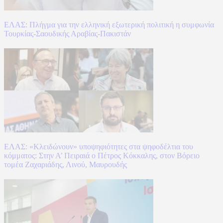
ΕΛΑΣ: Πλήγμα για την ελληνική εξωτερική πολιτική η συμφωνία
Τουρκίας-Σαουδικής Αραβίας-Πακιστάν
ΕΛΑΣ: «Κλειδώνουν» υποψηφιότητες στα ψηφοδέλτια του
κόμματος: Στην Α’ Πειραιά ο Πέτρος Κόκκαλης, στον Βόρειο
τομέα Ζαχαριάδης, Λινού, Μαυρουδής