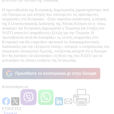
βέτο από την πλευρά της Τουρκίας.
Η πρωτοβουλία της Κυπριακής Δημοκρατίας χαρακτηρίστηκε από
την Άγκυρα ως μια κίνηση που υπονομεύει τις υφιστάμενες
ισορροπίες στο Κυπριακό. «Στην παρούσα κατάσταση, η αίτηση
της Ελληνοκυπριακής Διοίκησης της Νότιας Κύπρου (σ.σ. όπως
αναφέρει την Κυπριακή Δημοκρατία η Τουρκία) για ένταξη στο
ΝΑΤΟ αποτελεί απαράδεκτη εξέλιξη για την Τουρκία. Η
πρωτοβουλία αυτή θα διαταράξει τις λεπτές ισορροπίες στο
Κυπριακό και θα επηρεάσει αρνητικά τις διαπραγματευτικές
διαδικασίες για την εξεύρεση λύσης», ανέφερε ο εκπρόσωπος του
τουρκικού υπουργείου Άμυνας, τονίζοντας ανοιχτά ότι η Άγκυρα
δεν θα διστάσει να αξιοποιήσει τη θέση της στο ΝΑΤΟ για να
μπλοκάρει τις όποιες κινήσεις της Λευκωσίας.
Προσθέστε το kontranews.gr στην Google
Κοινοποίηση σε
ΕΤΙΚΕΤΕΣ
΄Τουρκία