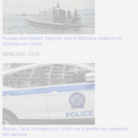
Νεκρός ανασύρθηκε 43χρονος από τη θάλασσα, ανάμεσα σε
Αγκίστρι και Αίγινα
08/08/2026 - 21:25
Φωτιές: Τρεις συλλήψεις σε Λέσβο και Κορινθία για εμπρησμό
από αμέλεια