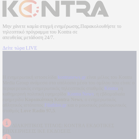
Μην χάνετε καμία στιγμή ενημέρωσης.Παρακολουθήστε το
τηλεοπτικό πρόγραμμα του
Kontra
σε
απευθείας μετάδοση
24/7.
Δείτε τώρα LIVE
Η ενημερωτική ιστοσελίδα
kontranews.gr
είναι μέλος του Kontra
Media Group ανάμεσα στα υπόλοιπα μέσα του ομίλου που είναι: ο
περιφερειακός ενημερωτικός τηλεοπτικός σταθμός
Kontra
, η
καθημερινή πολιτική εφημερίδα
Kontra News
, η εβδομαδιαία
εφημερίδα
Κυριακάτικη Kontra News
, ο ενημερωτικός
αθλητικός ιστότοπος
Filathlos.gr
και ο μουσικός ραδιοφωνικός
σταθμός
Love Radio 97,5
.
ΔΙΑΚΡΙΤΙΚΟΣ ΤΙΤΛΟΣ: KONTRA ΕΚΔΟΤΙΚΕΣ
ΕΠΙΧΕΙΡΗΣΕΙΣ ΙΚΕ ΕΚΔΟΣΕΙΣ