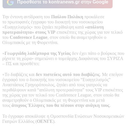
Προσθέστε το kontranews.gr στην Google
Την έντονη αντίδραση του
Παύλου Πολάκη
προκάλεσε
το πρωτοφανές έγγραφο του διοικητή του νοσοκομείου
«Ευαγγελισμός» που ζητάει περίθαλψη κατά
«απόλυτη
προτεραιότητα» στους VIP
επισκέπτες της χώρας για τον τελικό
του
Conference League
, στον οποίο θα αναμετρηθούν ο
Ολυμπιακός με τη Φιορεντίνα.
«
Γεωργιάδη λαδέμπορα της Υγείας
δεν έχει πάτο ο βούρκος που
ρίχνετε τη χώρα» σημειώνει ο τομεάρχης Διαφάνειας του ΣΥΡΙΖΑ
– ΠΣ και προσθέτει:
«Το διαβάζεις και
δεν πιστεύεις αυτό που διαβάζεις
. Με επείγον
έγγραφό του ο διοικητής του νοσοκομείου “Ευαγγελισμός”
Αναστάσιος Γρηγορόπουλος, ζητάει από τους γιατρούς να
περιθάλψουν κατά “απόλυτη προτεραιότητα” τους VIP επισκέπτες
της χώρας για τον τελικό του Conference League, στον οποίο θα
αναμετρηθούν ο Ολυμπιακός με τη Φιορεντίνα και μετά
τους
άτυχους Έλληνες που θα πέσουν στην ανάγκη τους
.
Το έγγραφο αποκάλυψε η Ομοσπονδία Ενώσεων Νοσοκομειακών
Γιατρών Ελλάδος (
ΟΕΝΓΕ
).