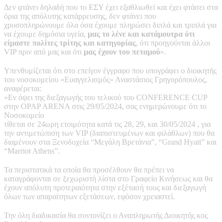
Δεν φτάνει δηλαδή που το ΕΣΥ έχει εξαθλιωθεί και έχει φτάσει στα
όρια της απόλυτης κατάρρευσης, δεν φτάνει που
χρυσοπληρώνουμε όλα όσα έχουμε πληρώσει διπλά και τριπλά για
να έχουμε δημόσια υγεία,
μας το λένε και κατάμουτρα ότι
είμαστε πολίτες τρίτης και κατηγορίας
, ότι προηγούνται άλλοι
VIP πριν από μας και ότι
μας έχουν του πεταμού
».
Υπενθυμίζεται ότι στο επείγον έγγραφο που υπογράφει ο διοικητής
του νοσοκομείου «Ευαγγελισμός» Αναστάσιος Γρηγορόπουλος,
αναφέρεται:
«Εν όψει της διεξαγωγής του τελικού του CONFERENCE CUP
στην OPAP ARENA στις 29/05/2024, σας ενημερώνουμε ότι το
Νοσοκομείο
τίθεται σε 24ωρη ετοιμότητα κατά τις 28, 29, και 30/05/2024 , για
την αντιμετώπιση των VIP (διαπιστευμένων και φιλάθλων) που θα
διαμένουν στα Ξενοδοχεία “Μεγάλη Βρετάνια”, “Grand Hyatt” και
“Marriot Athens”.
Τα περιστατικά τα οποία θα προσέλθουν θα πρέπει να
καταγράφονται σε ξεχωριστή λίστα στο Γραφείο Κινήσεως και θα
έχουν απόλυτη προτεραιότητα στην εξέτασή τους και διεξαγωγή
όλων των απαραίτητων εξετάσεων, εφόσον χρειαστεί.
Την όλη διαδικασία θα συντονίζει ο Αναπληρωτής Διοικητής κος