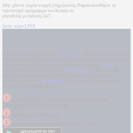
Μην χάνετε καμία στιγμή ενημέρωσης.Παρακολουθήστε το
τηλεοπτικό πρόγραμμα του
Kontra
σε
απευθείας μετάδοση
24/7.
Δείτε τώρα LIVE
Η ενημερωτική ιστοσελίδα
kontranews.gr
είναι μέλος του Kontra
Media Group ανάμεσα στα υπόλοιπα μέσα του ομίλου που είναι: ο
περιφερειακός ενημερωτικός τηλεοπτικός σταθμός
Kontra
, η
καθημερινή πολιτική εφημερίδα
Kontra News
, η εβδομαδιαία
εφημερίδα
Κυριακάτικη Kontra News
, ο ενημερωτικός
αθλητικός ιστότοπος
Filathlos.gr
και ο μουσικός ραδιοφωνικός
σταθμός
Love Radio 97,5
.
ΔΙΑΚΡΙΤΙΚΟΣ ΤΙΤΛΟΣ: KONTRA ΕΚΔΟΤΙΚΕΣ
ΕΠΙΧΕΙΡΗΣΕΙΣ ΙΚΕ ΕΚΔΟΣΕΙΣ
ΝΟΜΙΚΗ ΜΟΡΦΗ: ΙΚΕ
ΔΙΕΥΘΥΝΣΗ: ΔΗΜΗΤΡΟΣ 31, ΤΚ 17778