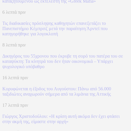
καταζητούμενου ως εκτελεστή της «Greek Mafia»
6 λεπτά πριν
Τις διαδικασίες πρόσληψης καθηγητών επανεξετάζει το
Πανεπιστήμιο Κέμπριτζ μετά την παραίτηση Άρντεϊ που
κατηγορήθηκε για λογοκλοπή
8 λεπτά πριν
Δικηγόρος του 55χρονου που έκρυβε τη σορό του πατέρα του σε
καταψύκτη: Τα κίνητρά του δεν ήταν οικονομικά – Υπάρχει
ψυχολογικό υπόβαθρο
16 λεπτά πριν
Κορυφώνεται η έξοδος του Αυγούστου: Πάνω από 56.000
ταξιδιώτες αναχωρούν σήμερα από τα λιμάνια της Αττικής
17 λεπτά πριν
Γιώργος Χριστοδούλου: «Η κρίση αυτή ακόμα δεν έχει φτάσει
στην ακμή της, είμαστε στην αρχή»