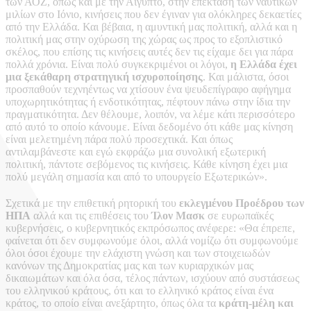
των ΑΟΖ, όπως και με την Αίγυπτο, στην επέκταση των ναυτικών
μιλίων στο Ιόνιο, κινήσεις που δεν έγιναν για ολόκληρες δεκαετίες
από την Ελλάδα. Και βέβαια, η αμυντική μας πολιτική, αλλά και η
πολιτική μας στην οχύρωση της χώρας ως προς το εξοπλιστικό
σκέλος, που επίσης τις κινήσεις αυτές δεν τις είχαμε δει για πάρα
πολλά χρόνια. Είναι πολύ συγκεκριμένοι οι λόγοι,
η Ελλάδα έχει
μια ξεκάθαρη στρατηγική ισχυροποίησης
. Και μάλιστα, όσοι
προσπαθούν τεχνηέντως να χτίσουν ένα ψευδεπίγραφο αφήγημα
υποχωρητικότητας ή ενδοτικότητας, πέφτουν πάνω στην ίδια την
πραγματικότητα. Δεν θέλουμε, λοιπόν, να λέμε κάτι περισσότερο
από αυτό το οποίο κάνουμε. Είναι δεδομένο ότι κάθε μας κίνηση
είναι μελετημένη πάρα πολύ προσεχτικά. Και όπως
αντιλαμβάνεστε και εγώ εκφράζω μια συνολική εξωτερική
πολιτική, πάντοτε σεβόμενος τις κινήσεις. Κάθε κίνηση έχει μια
πολύ μεγάλη σημασία και από το υπουργείο Εξωτερικών».
Σχετικά με την επιθετική ρητορική του
εκλεγμένου Προέδρου των
ΗΠΑ
αλλά και τις επιθέσεις του
Ίλον Μασκ
σε ευρωπαϊκές
κυβερνήσεις, ο κυβερνητικός εκπρόσωπος ανέφερε: «Θα έπρεπε,
φαίνεται ότι δεν συμφωνούμε όλοι, αλλά νομίζω ότι συμφωνούμε
όλοι όσοι έχουμε την ελάχιστη γνώση και των στοιχειωδών
κανόνων της Δημοκρατίας μας και των κυριαρχικών μας
δικαιωμάτων και όλα όσα, τέλος πάντων, ισχύουν από συστάσεως
του ελληνικού κράτους, ότι και το ελληνικό κράτος είναι ένα
κράτος, το οποίο είναι ανεξάρτητο, όπως όλα τα
κράτη-μέλη και