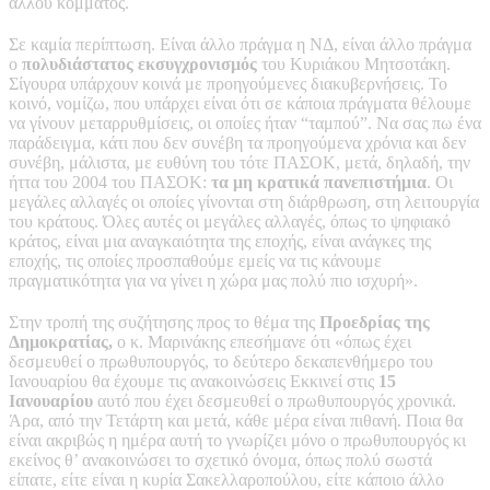
άλλου κόμματος.
Σε καμία περίπτωση. Είναι άλλο πράγμα η ΝΔ, είναι άλλο πράγμα
ο
πολυδιάστατος εκσυγχρονισμός
του Κυριάκου Μητσοτάκη.
Σίγουρα υπάρχουν κοινά με προηγούμενες διακυβερνήσεις. Το
κοινό, νομίζω, που υπάρχει είναι ότι σε κάποια πράγματα θέλουμε
να γίνουν μεταρρυθμίσεις, οι οποίες ήταν “ταμπού”. Να σας πω ένα
παράδειγμα, κάτι που δεν συνέβη τα προηγούμενα χρόνια και δεν
συνέβη, μάλιστα, με ευθύνη του τότε ΠΑΣΟΚ, μετά, δηλαδή, την
ήττα του 2004 του ΠΑΣΟΚ:
τα μη κρατικά πανεπιστήμια
. Οι
μεγάλες αλλαγές οι οποίες γίνονται στη διάρθρωση, στη λειτουργία
του κράτους. Όλες αυτές οι μεγάλες αλλαγές, όπως το ψηφιακό
κράτος, είναι μια αναγκαιότητα της εποχής, είναι ανάγκες της
εποχής, τις οποίες προσπαθούμε εμείς να τις κάνουμε
πραγματικότητα για να γίνει η χώρα μας πολύ πιο ισχυρή».
Στην τροπή της συζήτησης προς το θέμα της
Προεδρίας της
Δημοκρατίας,
ο κ. Μαρινάκης επεσήμανε ότι «όπως έχει
δεσμευθεί ο πρωθυπουργός, το δεύτερο δεκαπενθήμερο του
Ιανουαρίου θα έχουμε τις ανακοινώσεις Εκκινεί στις
15
Ιανουαρίου
αυτό που έχει δεσμευθεί ο πρωθυπουργός χρονικά.
Άρα, από την Τετάρτη και μετά, κάθε μέρα είναι πιθανή. Ποια θα
είναι ακριβώς η ημέρα αυτή το γνωρίζει μόνο ο πρωθυπουργός κι
εκείνος θ’ ανακοινώσει το σχετικό όνομα, όπως πολύ σωστά
είπατε, είτε είναι η κυρία Σακελλαροπούλου, είτε κάποιο άλλο