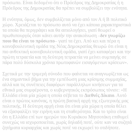
πρόσωπο. Είναι δεδομένο ότι ο Πρόεδρος της Δημοκρατίας ή η
Πρόεδρος της Δημοκρατίας θα πρέπει να συμβολίζει την ενότητα.
Η ενότητα, όμως, δεν συμβολίζεται μόνο από τον Α ή Β πολιτικό
χώρο. Χρειάζεται το πρόσωπο αυτό να έχει κάποια χαρακτηριστικά
τα οποία θα περιγράψει και θα αιτιολογήσει, γιατί θεωρεί ο
πρωθυπουργός όταν κάνει αυτήν την ανακοίνωση –
δεν γνωρίζω
ποιο θα είναι το πρόσωπο
– γιατί τα έχει. Από κει και πέρα η
κοινοβουλευτική ομάδα της Νέας Δημοκρατίας θεωρώ ότι είναι η
πιο ανθεκτική κοινοβουλευτική ομάδα, γιατί έχει καταφέρει και την
πρώτη τετραετία και τη δεύτερη τετραετία να μείνει συμπαγής σε
πάρα πολύ δύσκολα χρόνια πρωτοφανών εισαγόμενων κρίσεων».
Σχετικά με την τριμερή σύνοδο που φαίνεται να αναγνωρίζεται ως
ένα σημαντικό βήμα για την εμπέδωση μιας κρίσιμης συμμαχίας,
αλλά και τις συνέπειες διαφόρων παράλληλων κινήσεων για τα
εθνικά μας συμφέροντα, ο κυβερνητικός εκπρόσωπος τόνισε: «Η
Ελλάδα είναι μία χώρα η οποία σέβεται το
Διεθνές Δίκαιο
. Αυτό
είναι ο πρώτος κανόνας, η πρώτη βασική αρχή της εξωτερικής μας
πολιτικής. Η δεύτερη αρχή είναι ότι είναι μία χώρα η οποία θέλει
να εξασφαλίζει την ειρήνη και τη σταθερότητα. Και το τρίτο είναι
ότι η Ελλάδα επί των ημερών του Κυριάκου Μητσοτάκη επιθυμεί
συνεχώς να ισχυροποιείται, χωρίς δηλαδή ποτέ, ούτε καν να συζητά
ζητήματα κυριαρχίας και χωρίς ποτέ να εκχωρεί το οτιδήποτε.