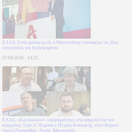
ΕΛΑΣ: Επτά χρόνια μετά, ο Μητσοτάκης επαναφέρει τις ίδιες
υποσχέσεις για τη βιομηχανία
07/08/2026 - 14:25
ΕΛΑΣ: «Κλειδώνουν» υποψηφιότητες στα ψηφοδέλτια του
κόμματος: Στην Α’ Πειραιά ο Πέτρος Κόκκαλης, στον Βόρειο
τομέα Ζαχαριάδης, Λινού, Μαυρουδής