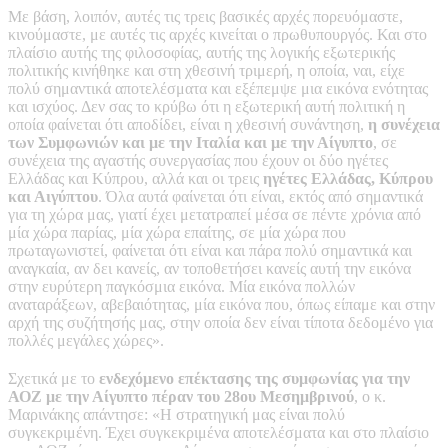
Με βάση, λοιπόν, αυτές τις τρεις βασικές αρχές πορευόμαστε,
κινούμαστε, με αυτές τις αρχές κινείται ο πρωθυπουργός. Και στο
πλαίσιο αυτής της φιλοσοφίας, αυτής της λογικής εξωτερικής
πολιτικής κινήθηκε και στη χθεσινή τριμερή, η οποία, ναι, είχε
πολύ σημαντικά αποτελέσματα και εξέπεμψε μια εικόνα ενότητας
και ισχύος. Δεν σας το κρύβω ότι η εξωτερική αυτή πολιτική η
οποία φαίνεται ότι αποδίδει, είναι η χθεσινή συνάντηση,
η συνέχεια
των Συμφωνιών και με την Ιταλία και με την Αίγυπτο
, σε
συνέχεια της αγαστής συνεργασίας που έχουν οι δύο ηγέτες
Ελλάδας και Κύπρου, αλλά και οι τρεις
ηγέτες Ελλάδας, Κύπρου
και Αιγύπτου
. Όλα αυτά φαίνεται ότι είναι, εκτός από σημαντικά
για τη χώρα μας, γιατί έχει μετατραπεί μέσα σε πέντε χρόνια από
μία χώρα παρίας, μία χώρα επαίτης, σε μία χώρα που
πρωταγωνιστεί, φαίνεται ότι είναι και πάρα πολύ σημαντικά και
αναγκαία, αν δει κανείς, αν τοποθετήσει κανείς αυτή την εικόνα
στην ευρύτερη παγκόσμια εικόνα. Μία εικόνα πολλών
αναταράξεων, αβεβαιότητας, μία εικόνα που, όπως είπαμε και στην
αρχή της συζήτησής μας, στην οποία δεν είναι τίποτα δεδομένο για
πολλές μεγάλες χώρες».
Σχετικά με το
ενδεχόμενο επέκτασης της συμφωνίας για την
ΑΟΖ με την Αίγυπτο πέραν του 28ου Μεσημβρινού
, ο κ.
Μαρινάκης απάντησε: «Η στρατηγική μας είναι πολύ
συγκεκριμένη. Έχει συγκεκριμένα αποτελέσματα και στο πλαίσιο