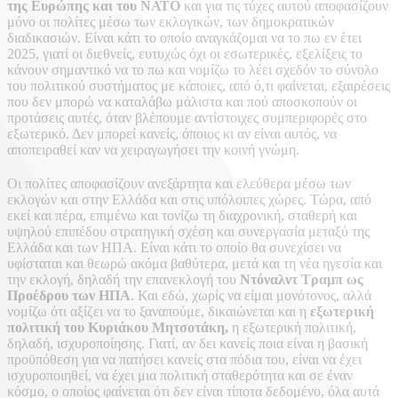
της Ευρώπης και του ΝΑΤΟ
και για τις τύχες αυτού αποφασίζουν
μόνο οι πολίτες μέσω των εκλογικών, των δημοκρατικών
διαδικασιών. Είναι κάτι το οποίο αναγκάζομαι να το πω εν έτει
2025, γιατί οι διεθνείς, ευτυχώς όχι οι εσωτερικές, εξελίξεις το
κάνουν σημαντικό να το πω και νομίζω το λέει σχεδόν το σύνολο
του πολιτικού συστήματος με κάποιες, από ό,τι φαίνεται, εξαιρέσεις
που δεν μπορώ να καταλάβω μάλιστα και πού αποσκοπούν οι
προτάσεις αυτές, όταν βλέπουμε αντίστοιχες συμπεριφορές στο
εξωτερικό. Δεν μπορεί κανείς, όποιος κι αν είναι αυτός, να
αποπειραθεί καν να χειραγωγήσει την κοινή γνώμη.
Οι πολίτες αποφασίζουν ανεξάρτητα και ελεύθερα μέσω των
εκλογών και στην Ελλάδα και στις υπόλοιπες χώρες. Τώρα, από
εκεί και πέρα, επιμένω και τονίζω τη διαχρονική, σταθερή και
υψηλού επιπέδου στρατηγική σχέση και συνεργασία μεταξύ της
Ελλάδα και των ΗΠΑ. Είναι κάτι το οποίο θα συνεχίσει να
υφίσταται και θεωρώ ακόμα βαθύτερα, μετά και τη νέα ηγεσία και
την εκλογή, δηλαδή την επανεκλογή του
Ντόναλντ Τραμπ ως
Προέδρου των ΗΠΑ
. Και εδώ, χωρίς να είμαι μονότονος, αλλά
νομίζω ότι αξίζει να το ξαναπούμε, δικαιώνεται και η
εξωτερική
πολιτική του Κυριάκου Μητσοτάκη,
η εξωτερική πολιτική,
δηλαδή, ισχυροποίησης. Γιατί, αν δει κανείς ποια είναι η βασική
προϋπόθεση για να πατήσει κανείς στα πόδια του, είναι να έχει
ισχυροποιηθεί, να έχει μια πολιτική σταθερότητα και σε έναν
κόσμο, ο οποίος φαίνεται ότι δεν είναι τίποτα δεδομένο, όλα αυτά