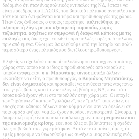
δεδομένο ότι ήταν ένας πολιτικός αντίπαλος της ΝΔ, έφτασε να
είναι πρόεδρος του ΠΑΣΟΚ, του βασικού πολιτικού αντιπάλου και
τότε και από ό,τι φαίνεται και τώρα και πρωθυπουργός της χώρας.
Ήταν ένας άνθρωπος ο οποίος πορεύτηκε,
πολιτεύθηκε με
αξιοπρεπή λόγο, με μια αξιοπρεπή παρουσία, χωρίς
τοξικότητα, ασχέτως αν συμφωνεί ή διαφωνεί κάποιος με τις
επιλογές του
, όπως έχει ειπωθεί πάρα πολλές φορές από πολλούς
πριν από εμένα. Όλοι μας θα κληθούμε από την Ιστορία και πολύ
περισσότερο ένας πολιτικός που διετέλεσε πρωθυπουργός».
Κληθείς να σχολιάσει τα περί πολυδύναμου εκσυγχρονισμού της
χώρας στον οποίο και ο ίδιος ο πρωθυπουργός από καιρού εις
καιρόν αναφέρεται,
ο κ. Μαρινάκης τόνισε
μεταξύ άλλων:
«Κοιτάξτε να δείτε, ο πρωθυπουργός,
ο Κυριάκος Μητσοτάκης,
δεν είναι δογματικός
και προσπαθεί να συνθέσει πατώντας πάνω
στις γερές βάσεις και στην ιδεολογική βάση της ΝΔ, πάνω στα
όποια καλά έχουν γίνει στο παρελθόν στην χώρα μας. Οι εποχές
των “πράσινων” και των “γαλάζιων”, των “μπλε” καφενείων, οι
εποχές που κάποιος δήλωνε ποιο κόμμα είναι σαν να δηλώνει σε
ποια ομάδα ανήκει, νομίζω έχουν περάσει ανεπιστρεπτί. Σίγουρα, η
διαιρετική τομή είναι τα πολύ δύσκολα χρόνια των
μνημονίων και
της οικονομικής κρίσης,
εκεί που όλες οι βεβαιότητες ή σχεδόν
όλες οι βεβαιότητες γκρεμίστηκαν. Αυτό δεν σημαίνει, όμως, ότι
εμείς μπορούμε να θεωρηθούμε ως συνέχεια μιας πολιτικής ενός