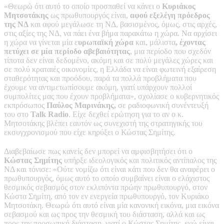
«Θεωρώ ότι αυτό το οποίο προσπαθεί να κάνει ο
Κυριάκος
Μητσοτάκης
ως πρωθυπουργός είναι,
αφού εξελέγη πρόεδρος
της ΝΔ
και αφού μεγάλωσε τη ΝΔ, βασισμένος, όμως, στις αρχές,
στις αξίες της ΝΔ, να πάει ένα βήμα παρακάτω η χώρα. Να αρχίσει
η χώρα να γίνεται μία ε
υρωπαϊκή χώρα
και, μάλιστα
, έχοντας
πετύχει σε μία περίοδο αβεβαιότητας
, μια περίοδο που σχεδόν
τίποτα δεν είναι δεδομένο, ακόμη και σε πολύ μεγάλες χώρες και
σε πολύ κραταιές οικονομίες, η Ελλάδα να είναι φωτεινή εξαίρεση
σταθερότητας και προόδου, παρά τα πολλά προβλήματα που
έχουμε να αντιμετωπίσουμε ακόμη, γιατί υπάρχουν πολλοί
συμπολίτες μας που έχουν προβλήματα», σχολίασε ο κυβερνητικός
εκπρόσωπος
Παύλος Μαρινάκης,
σε ραδιοφωνική συνέντευξή
του στο
Talk Radio
. Είχε δεχθεί ερώτηση για το αν ο κ.
Μητσοτάκης βλέπει εαυτόν ως συνεχιστή της στρατηγικής του
εκσυγχρονισμού που είχε κηρύξει ο Κώστας Σημίτης.
Διαβεβαίωσε πως κανείς δεν μπορεί να αμφισβητήσει ότι ο
Κώστας Σημίτης
υπήρξε ιδεολογικός και πολιτικός αντίπαλος της
ΝΔ και τόνισε: «Ούτε νομίζω ότι είναι κάτι που δεν θα αναφέρει ο
πρωθυπουργός, όμως αυτό το οποίο συμβαίνει είναι ο ελάχιστος
θεσμικός σεβασμός στον εκλιπόντα πρώην πρωθυπουργό, στον
Κώστα Σημίτη, από τον εν ενεργεία πρωθυπουργό, τον Κυριάκο
Μητσοτάκη. Θεωρώ ότι αυτό είναι μία κανονική εικόνα, μια εικόνα
σεβασμού και ως προς την θεσμική του διάσταση, αλλά και ως
προς την προσωπική διάσταση, γιατί ο Κώστας Σημίτης, ενώ είναι