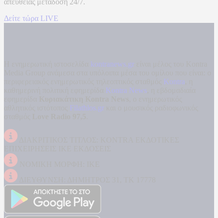
απευθείας μετάδοση
24/7.
Δείτε τώρα LIVE
Η ενημερωτική ιστοσελίδα
kontranews.gr
είναι μέλος του Kontra
Media Group ανάμεσα στα υπόλοιπα μέσα του ομίλου που είναι: ο
περιφερειακός ενημερωτικός τηλεοπτικός σταθμός
Kontra
, η
καθημερινή πολιτική εφημερίδα
Kontra News
, η εβδομαδιαία
εφημερίδα
Κυριακάτικη Kontra News
, ο ενημερωτικός
αθλητικός ιστότοπος
Filathlos.gr
και ο μουσικός ραδιοφωνικός
σταθμός
Love Radio 97,5
.
ΔΙΑΚΡΙΤΙΚΟΣ ΤΙΤΛΟΣ: KONTRA ΕΚΔΟΤΙΚΕΣ
ΕΠΙΧΕΙΡΗΣΕΙΣ ΙΚΕ ΕΚΔΟΣΕΙΣ
ΝΟΜΙΚΗ ΜΟΡΦΗ: ΙΚΕ
ΔΙΕΥΘΥΝΣΗ: ΔΗΜΗΤΡΟΣ 31, ΤΚ 17778