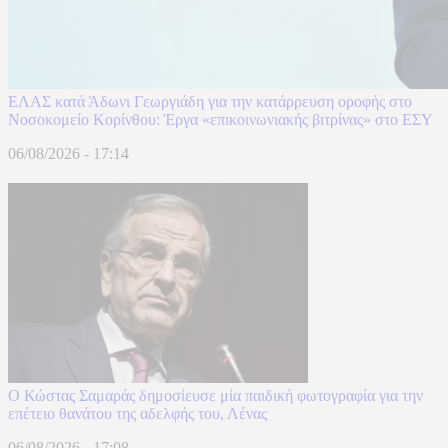
ΕΛΑΣ κατά Άδωνι Γεωργιάδη για την κατάρρευση οροφής στο
Νοσοκομείο Κορίνθου: Έργα «επικοινωνιακής βιτρίνας» στο ΕΣΥ
06/08/2026 - 17:14
Ο Κώστας Σαμαράς δημοσίευσε μία παιδική φωτογραφία για την
επέτειο θανάτου της αδελφής του, Λένας
06/08/2026 - 17:08