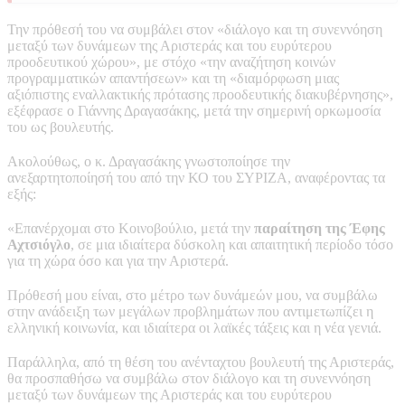
Την πρόθεσή του να συμβάλει στον «διάλογο και τη συνεννόηση
μεταξύ των δυνάμεων της Αριστεράς και του ευρύτερου
προοδευτικού χώρου», με στόχο «την αναζήτηση κοινών
προγραμματικών απαντήσεων» και τη «διαμόρφωση μιας
αξιόπιστης εναλλακτικής πρότασης προοδευτικής διακυβέρνησης»,
εξέφρασε ο Γιάννης Δραγασάκης, μετά την σημερινή ορκωμοσία
του ως βουλευτής.
Ακολούθως, ο κ. Δραγασάκης γνωστοποίησε την
ανεξαρτητοποίησή του από την ΚΟ του ΣΥΡΙΖΑ, αναφέροντας τα
εξής:
«Επανέρχομαι στο Κοινοβούλιο, μετά την
παραίτηση της Έφης
Αχτσιόγλο
, σε μια ιδιαίτερα δύσκολη και απαιτητική περίοδο τόσο
για τη χώρα όσο και για την Αριστερά.
Πρόθεσή μου είναι, στο μέτρο των δυνάμεών μου, να συμβάλω
στην ανάδειξη των μεγάλων προβλημάτων που αντιμετωπίζει η
ελληνική κοινωνία, και ιδιαίτερα οι λαϊκές τάξεις και η νέα γενιά.
Παράλληλα, από τη θέση του ανένταχτου βουλευτή της Αριστεράς,
θα προσπαθήσω να συμβάλω στον διάλογο και τη συνεννόηση
μεταξύ των δυνάμεων της Αριστεράς και του ευρύτερου