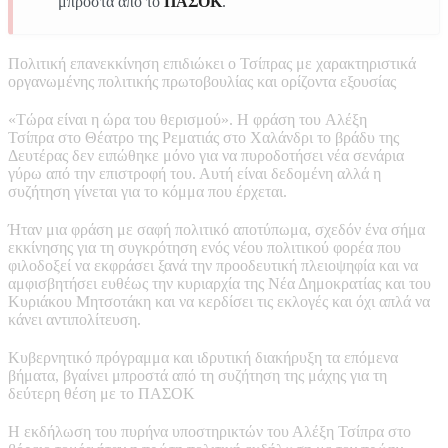
μπροστά από το
ΠΑΣΟΚ
.
Πολιτική επανεκκίνηση επιδιώκει ο Τσίπρας με χαρακτηριστικά
οργανωμένης πολιτικής πρωτοβουλίας και ορίζοντα εξουσίας
«Τώρα είναι η ώρα του θερισμού». Η φράση του Αλέξη
Τσίπρα στο Θέατρο της Ρεματιάς στο Χαλάνδρι το βράδυ της
Δευτέρας δεν ειπώθηκε μόνο για να πυροδοτήσει νέα σενάρια
γύρω από την επιστροφή του. Αυτή είναι δεδομένη αλλά η
συζήτηση γίνεται για το κόμμα που έρχεται.
Ήταν μια φράση με σαφή πολιτικό αποτύπωμα, σχεδόν ένα σήμα
εκκίνησης για τη συγκρότηση ενός νέου πολιτικού φορέα που
φιλοδοξεί να εκφράσει ξανά την προοδευτική πλειοψηφία και να
αμφισβητήσει ευθέως την κυριαρχία της Νέα Δημοκρατίας και του
Κυριάκου Μητσοτάκη και να κερδίσει τις εκλογές και όχι απλά να
κάνει αντιπολίτευση.
Κυβερνητικό πρόγραμμα και ιδρυτική διακήρυξη τα επόμενα
βήματα, βγαίνει μπροστά από τη συζήτηση της μάχης για τη
δεύτερη θέση με το ΠΑΣΟΚ
Η εκδήλωση του πυρήνα υποστηρικτών του Αλέξη Τσίπρα στο