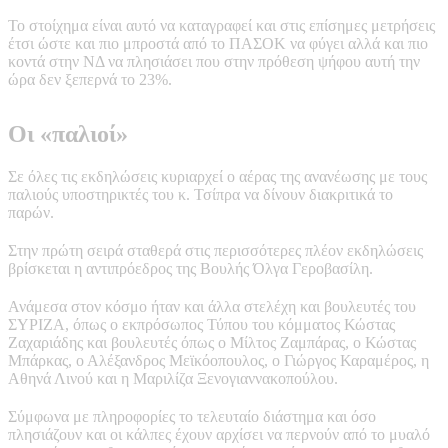
Το στοίχημα είναι αυτό να καταγραφεί και στις επίσημες μετρήσεις
έτσι ώστε και πιο μπροστά από το ΠΑΣΟΚ να φύγει αλλά και πιο
κοντά στην ΝΔ να πλησιάσει που στην πρόθεση ψήφου αυτή την
ώρα δεν ξεπερνά το 23%.
Οι «παλιοί»
Σε όλες τις εκδηλώσεις κυριαρχεί ο αέρας της ανανέωσης με τους
παλιούς υποστηρικτές του κ. Τσίπρα να δίνουν διακριτικά το
παρών.
Στην πρώτη σειρά σταθερά στις περισσότερες πλέον εκδηλώσεις
βρίσκεται η αντιπρόεδρος της Βουλής Όλγα Γεροβασίλη.
Ανάμεσα στον κόσμο ήταν και άλλα στελέχη και βουλευτές του
ΣΥΡΙΖΑ, όπως ο εκπρόσωπος Τύπου του κόμματος Κώστας
Ζαχαριάδης και βουλευτές όπως ο Μίλτος Ζαμπάρας, ο Κώστας
Μπάρκας, ο Αλέξανδρος Μεϊκόοπουλος, ο Γιώργος Καραμέρος, η
Αθηνά Λινού και η Μαριλίζα Ξενογιαννακοπούλου.
Σύμφωνα με πληροφορίες το τελευταίο διάστημα και όσο
πλησιάζουν και οι κάλπες έχουν αρχίσει να περνούν από το μυαλό