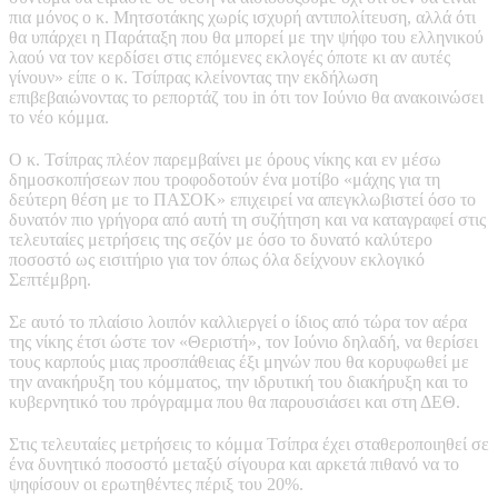
πια μόνος ο κ. Μητσοτάκης χωρίς ισχυρή αντιπολίτευση, αλλά ότι
θα υπάρχει η Παράταξη που θα μπορεί με την ψήφο του ελληνικού
λαού να τον κερδίσει στις επόμενες εκλογές όποτε κι αν αυτές
γίνουν» είπε ο κ. Τσίπρας κλείνοντας την εκδήλωση
επιβεβαιώνοντας το ρεπορτάζ του in ότι τον Ιούνιο θα ανακοινώσει
το νέο κόμμα.
Ο κ. Τσίπρας πλέον παρεμβαίνει με όρους νίκης και εν μέσω
δημοσκοπήσεων που τροφοδοτούν ένα μοτίβο «μάχης για τη
δεύτερη θέση με το ΠΑΣΟΚ» επιχειρεί να απεγκλωβιστεί όσο το
δυνατόν πιο γρήγορα από αυτή τη συζήτηση και να καταγραφεί στις
τελευταίες μετρήσεις της σεζόν με όσο το δυνατό καλύτερο
ποσοστό ως εισιτήριο για τον όπως όλα δείχνουν εκλογικό
Σεπτέμβρη.
Σε αυτό το πλαίσιο λοιπόν καλλιεργεί ο ίδιος από τώρα τον αέρα
της νίκης έτσι ώστε τον «Θεριστή», τον Ιούνιο δηλαδή, να θερίσει
τους καρπούς μιας προσπάθειας έξι μηνών που θα κορυφωθεί με
την ανακήρυξη του κόμματος, την ιδρυτική του διακήρυξη και το
κυβερνητικό του πρόγραμμα που θα παρουσιάσει και στη ΔΕΘ.
Στις τελευταίες μετρήσεις το κόμμα Τσίπρα έχει σταθεροποιηθεί σε
ένα δυνητικό ποσοστό μεταξύ σίγουρα και αρκετά πιθανό να το
ψηφίσουν οι ερωτηθέντες πέριξ του 20%.