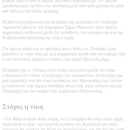
βόρειο τομέα ήταν η πρώτη πολιτική εκδήλωση με τον πρώην
πρωθυπουργό να δίνει την αίσθηση μετά από τρία χρόνια ότι μιλά
και πάλι ως πολιτικός αρχηγός.
Η χθεσινή εκδήλωση στο θεατράκι της ρεματιάς στο Χαάνδρι
παρουσία μάλιστα του Δήμαρχου Σίμου Ρούσσου ήταν πρώτη
κομματική εκδήλωση μετά την κατάθεση του μανιφέστου για την
Κυβερνώσα Αριστερά της νέας εποχής
Για πρώτη φορά και οι ομιλητές και ο ίδιος ο κ. Τσίπρας είχαν
φορτίσει το λόγο τους με μια κομματική χροιά σαν να υπάρχει ήδη
ο νέο πολιτικός φορέας ο οποίος έχει ριχτεί ήδη στη μάχη.
Η φράση του κ. Τσίπρα στην εκτός κειμένου ομιλία του ήταν
ενδεικτική ότι πλέον η συζήτηση του περασμένου Σεπτέμβρη για
μια παράταξη που θα είναι αντίπαλος του Μητσοτάκη έχει πλέον
μετατοπιστεί σαν ώριμη συνθήκη όπως είπε στην ανάγκη για μια
Παράταξη που θα νικήσει την κυβέρνηση Μητσοτάκη.
Στόχος η νίκη
«Τον Μάρτιο ήταν πολύ νωρίς, το Σεπτέμβρη θα είναι πολύ αργά,
τώρα είναι η ώρα» και έρχεται ο μήνας του θερισμού και πολύ
σύντομα θα είμαστε σε θέση να αισιοδοξούμε όχι ότι δεν θα είναι