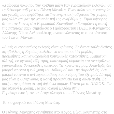
«Χαίρομαι πολύ που την κρίσιμη μάχη των ευρωπαϊκών εκλογών, θα
τη δώσουμε μαζί με τον Γιάννη Μανιάτη. Έναν πολιτικό με εμπειρία
και γνώση, που εργάστηκε για την ενεργειακή ασφάλεια της χώρας
μας αλλά και για την γεωπολιτική της αναβάθμιση. Είμαι σίγουρος
ότι με τον Γιάννη στο Ευρωπαϊκό Κοινοβούλιο δυναμώνει η φωνή
της πατρίδας μας»
σημείωσε ο Πρόεδρος του ΠΑΣΟΚ-Κινήματος
Αλλαγής, Νίκος Ανδρουλάκης, ανακοινώνοντας τη συστράτευση
του Γιάννη Μανιάτη.
«Αυτές οι ευρωπαϊκές εκλογές είναι κρίσιμες. Σε ένα ασταθές διεθνές
περιβάλλον, η Ευρώπη καλείται να αντιμετωπίσει μεγάλες
προκλήσεις και να θωρακίσει κοινωνικές κατακτήσεις. Κλιματική
αλλαγή, ενεργειακή εξάρτηση, οικονομική συμπίεση και ανασφάλεια,
γεωπολιτικές συγκρούσεις απειλούν τις κοινωνίες μας. Απάντηση δεν
μπορεί να είναι η ενίσχυση του λαϊκισμού και της Ακροδεξιάς. Δεν
μπορεί να είναι ο αντιευρωπαϊσμός και ο νόμος του ισχυρού. Δύναμή
μας είναι η συνεργασία, η κοινή προσπάθεια και η αλληλεγγύη. Σε
αυτήν την κρίσιμη στιγμή δηλώνω παρών. Πάντα με το ΠΑΣΟΚ. Για
πιο ισχυρή Ευρώπη. Για πιο ισχυρή Ελλάδα στην
Ευρώπη»
επισήμανε από την πλευρά του ο Γιάννης Μανιάτης.
Το βιογραφικό του Γιάννη Μανιάτη:
Ο Γιάννης Μανιάτης γεννήθηκε στο Άργος. Είναι Καθηγητής στο