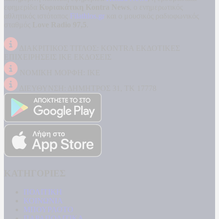
εφημερίδα
Κυριακάτικη Kontra News
, ο ενημερωτικός
αθλητικός ιστότοπος
Filathlos.gr
και ο μουσικός ραδιοφωνικός
σταθμός
Love Radio 97,5
.
ΔΙΑΚΡΙΤΙΚΟΣ ΤΙΤΛΟΣ: KONTRA ΕΚΔΟΤΙΚΕΣ
ΕΠΙΧΕΙΡΗΣΕΙΣ ΙΚΕ ΕΚΔΟΣΕΙΣ
ΝΟΜΙΚΗ ΜΟΡΦΗ: ΙΚΕ
ΔΙΕΥΘΥΝΣΗ: ΔΗΜΗΤΡΟΣ 31, ΤΚ 17778
ΚΑΤΗΓΟΡΙΕΣ
ΠΟΛΙΤΙΚΗ
ΚΟΙΝΩΝΙΑ
ΜΠΟΥΡΛΟΤΟ
ΠΑΡΑΠΟΛΙΤΙΚΑ