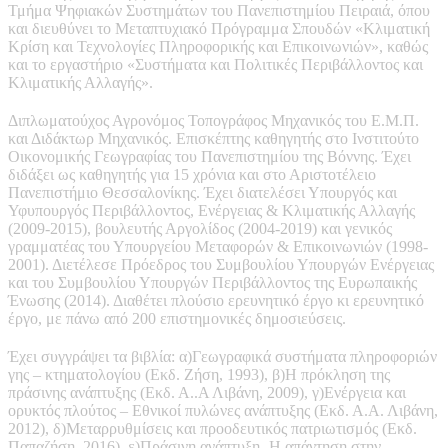
Τμήμα Ψηφιακών Συστημάτων του Πανεπιστημίου Πειραιά, όπου
και διευθύνει το Μεταπτυχιακό Πρόγραμμα Σπουδών «Κλιματική
Κρίση και Τεχνολογίες Πληροφορικής και Επικοινωνιών», καθώς
και το εργαστήριο «Συστήματα και Πολιτικές Περιβάλλοντος και
Κλιματικής Αλλαγής».
Διπλωματούχος Αγρονόμος Τοπογράφος Μηχανικός του Ε.Μ.Π.
και Διδάκτωρ Μηχανικός. Επισκέπτης καθηγητής στο Ινστιτούτο
Οικονομικής Γεωγραφίας του Πανεπιστημίου της Βόννης. Έχει
διδάξει ως καθηγητής για 15 χρόνια και στο Αριστοτέλειο
Πανεπιστήμιο Θεσσαλονίκης. Έχει διατελέσει Υπουργός και
Υφυπουργός Περιβάλλοντος, Ενέργειας & Κλιματικής Αλλαγής
(2009-2015), βουλευτής Αργολίδος (2004-2019) και γενικός
γραμματέας του Υπουργείου Μεταφορών & Επικοινωνιών (1998-
2001). Διετέλεσε Πρόεδρος του Συμβουλίου Υπουργών Ενέργειας
και του Συμβουλίου Υπουργών Περιβάλλοντος της Ευρωπαικής
Ένωσης (2014). Διαθέτει πλούσιο ερευνητικό έργο κι ερευνητικό
έργο, με πάνω από 200 επιστημονικές δημοσιεύσεις.
Έχει συγγράψει τα βιβλία: α)Γεωγραφικά συστήματα πληροφοριών
γης – κτηματολογίου (Εκδ. Ζήση, 1993), β)Η πρόκληση της
πράσινης ανάπτυξης (Εκδ. Α..Α Λιβάνη, 2009), γ)Ενέργεια και
ορυκτός πλούτος – Εθνικοί πυλώνες ανάπτυξης (Εκδ. Α.Α. Λιβάνη,
2012), δ)Μεταρρυθμίσεις και προοδευτικός πατριωτισμός (Εκδ.
Παπαζήση, 2016), ε)Πράσινη ανάπτυξη -Η απάντηση στην