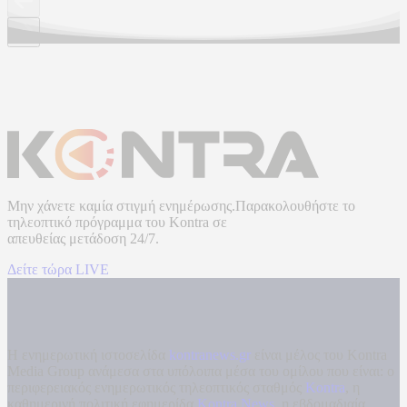
Μην χάνετε καμία στιγμή ενημέρωσης.Παρακολουθήστε το
τηλεοπτικό πρόγραμμα του
Kontra
σε
απευθείας μετάδοση
24/7.
Δείτε τώρα LIVE
Η ενημερωτική ιστοσελίδα
kontranews.gr
είναι μέλος του Kontra
Media Group ανάμεσα στα υπόλοιπα μέσα του ομίλου που είναι: ο
περιφερειακός ενημερωτικός τηλεοπτικός σταθμός
Kontra
, η
καθημερινή πολιτική εφημερίδα
Kontra News
, η εβδομαδιαία