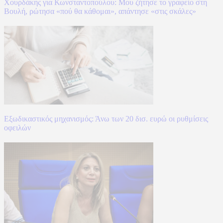
Χουρδάκης για Κωνσταντοπούλου: Μου ζήτησε το γραφείο στη
Βουλή, ρώτησα «πού θα κάθομαι», απάντησε «στις σκάλες»
Εξωδικαστικός μηχανισμός: Άνω των 20 δισ. ευρώ οι ρυθμίσεις
οφειλών