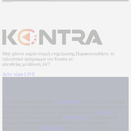
Μην χάνετε καμία στιγμή ενημέρωσης.Παρακολουθήστε το
τηλεοπτικό πρόγραμμα του
Kontra
σε
απευθείας μετάδοση
24/7.
Δείτε τώρα LIVE
Η ενημερωτική ιστοσελίδα
kontranews.gr
είναι μέλος του Kontra
Media Group ανάμεσα στα υπόλοιπα μέσα του ομίλου που είναι: ο
περιφερειακός ενημερωτικός τηλεοπτικός σταθμός
Kontra
, η
καθημερινή πολιτική εφημερίδα
Kontra News
, η εβδομαδιαία
εφημερίδα
Κυριακάτικη Kontra News
, ο ενημερωτικός
αθλητικός ιστότοπος
Filathlos.gr
και ο μουσικός ραδιοφωνικός