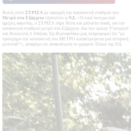
Βολές στον
ΣΥΡΙΖΑ
με αφορμή την κατασκευή σταθμού του
Μετρό στα Εξάρχεια
εξαπολύει η
ΝΔ
. «Τελικά ύστερα από
ημέρες αφωνίας, ο ΣΥΡΙΖΑ πήρε θέση και μάλιστα σαφή, για την
κατασκευή σταθμού μετρό στα Εξάρχεια. Δια του πρώην Υπουργού
και Βουλευτή Α Αθήνας Χρ.Βερναρδάκη μας πληροφορεί ότι “με
πρόσχημα την κατασκευή του ΜΕΤΡΟ καταστρεφεται μια ιστορική
γειτονιά!”», αναφέρει σε ανακοίνωση το γραφείο Τύπου της ΝΔ.