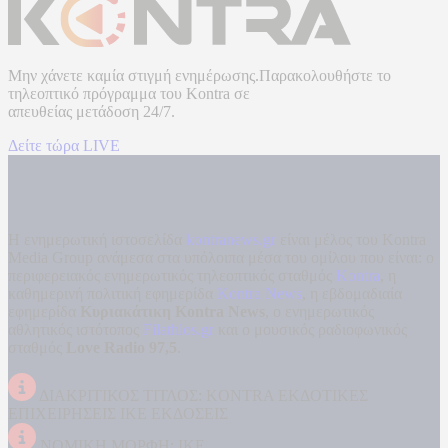
Μην χάνετε καμία στιγμή ενημέρωσης.Παρακολουθήστε το
τηλεοπτικό πρόγραμμα του
Kontra
σε
απευθείας μετάδοση
24/7.
Δείτε τώρα LIVE
Η ενημερωτική ιστοσελίδα
kontranews.gr
είναι μέλος του Kontra
Media Group ανάμεσα στα υπόλοιπα μέσα του ομίλου που είναι: ο
περιφερειακός ενημερωτικός τηλεοπτικός σταθμός
Kontra
, η
καθημερινή πολιτική εφημερίδα
Kontra News
, η εβδομαδιαία
εφημερίδα
Κυριακάτικη Kontra News
, ο ενημερωτικός
αθλητικός ιστότοπος
Filathlos.gr
και ο μουσικός ραδιοφωνικός
σταθμός
Love Radio 97,5
.
ΔΙΑΚΡΙΤΙΚΟΣ ΤΙΤΛΟΣ: KONTRA ΕΚΔΟΤΙΚΕΣ
ΕΠΙΧΕΙΡΗΣΕΙΣ ΙΚΕ ΕΚΔΟΣΕΙΣ
ΝΟΜΙΚΗ ΜΟΡΦΗ: ΙΚΕ