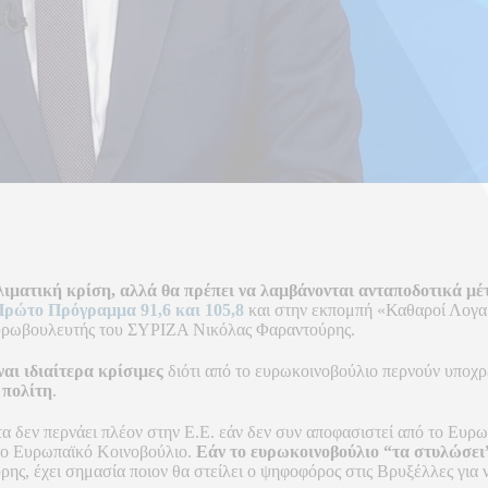
λιματική κρίση, αλλά θα πρέπει να λαμβάνονται ανταποδοτικά μέ
ρώτο Πρόγραμμα 91,6 και 105,8
και στην εκπομπή «Καθαροί Λογαρ
ευρωβουλευτής του ΣΥΡΙΖΑ Νικόλας Φαραντούρης.
ναι ιδιαίτερα κρίσιμες
διότι από το ευρωκοινοβούλιο περνούν υποχρε
 πολίτη
.
τα δεν περνάει πλέον στην Ε.Ε. εάν δεν συν αποφασιστεί από το Ευρ
το Ευρωπαϊκό Κοινοβούλιο.
Εάν το ευρωκοινοβούλιο “τα στυλώσει”
ρης, έχει σημασία ποιον θα στείλει ο ψηφοφόρος στις Βρυξέλλες για ν