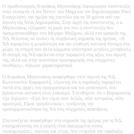
Ο πρωθυπουργός Κυριάκος Μητσοτάκης παραχώρησε συνέντευξη
στην εκπομπή «Live News» του Mega και τον δημοσιογράφο Νίκο
Ευαγγελάτο, την ημέρα της επετείου για τα 50 χρόνια από την
ίδρυση της Νέας Δημοκρατίας. Στην αρχή της συνέντευξης, ο κ.
Μητσοτάκης εξέφρασε τη χαρά του που η συνέντευξη δεν
πραγματοποιήθηκε στο Μέγαρο Μαξίμου, αλλά στα γραφεία της
ΝΔ, θέλοντας να τονίσει τη συμβολική σημασία της ημέρας. «Η
ΝΔ παραμένει η μεγαλύτερη και πιο σταθερή πολιτική δύναμη στη
χώρα, τη στιγμή που άλλα κόμματα υπέστησαν μεγάλες μεταβολές.
Η αντοχή της ΝΔ οφείλεται στην παραμονή στις αξίες του ιδρυτή
της, αλλά και στην ικανότητα προσαρμογής στις σύγχρονες
συνθήκες», δήλωσε χαρακτηριστικά.
Ο Κυριάκος Μητσοτάκης αναφέρθηκε στον ιδρυτή της ΝΔ,
Κωνσταντίνο Καραμανλή, λέγοντας ότι η παράταξη παραμένει
πιστή στις αρχές του πραγματισμού και του ρεαλισμού, που
βρίσκονται απέναντι στον λαϊκισμό. Υπενθύμισε ότι ο Καραμανλής
είχε δηλώσει: «Εγώ δεν είμαι ούτε δεξιός, ούτε κεντρώος, ούτε
αριστερός. Είμαι προοδευτικός», τονίζοντας την
προσαρμοστικότητα της ΝΔ στις σύγχρονες απαιτήσεις.
Στη συνέχεια, αναφέρθηκε στη σημασία της ημέρας για τη ΝΔ,
επισημαίνοντας ότι η γιορτή είναι αφιερωμένη στους
νεοδημοκράτες, παλιούς και νέους, που στήριξαν την παράταξη