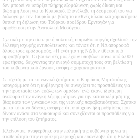
δεν μπορεί να υπάρξει πλήρης εξομάλυνση χωρίς δίκαιη και
βιώσιμη λύση για το Κυπριακό. Επανέλαβε τη δέσμευσή του για
διάλογο με την Τουρκία με βάση το διεθνές δίκαιο και χαρακτήρισε
θετική τη δήλωση του Τούρκου προέδρου Ερντογάν για
οριοθέτηση στην Ανατολική Μεσόγειο.
Σχετικά με την εσωτερική πολιτική, ο πρωθυπουργός σχολίασε την
έλλειψη ισχυρής αντιπολίτευσης και τόνισε ότι η ΝΔ απορροφά
όλους τους κραδασμούς. «Η ενότητα της ΝΔ δεν τίθεται υπό
αμφισβήτηση. Οι βουλευτές μας έχουν υποβάλει πάνω από 6.000
ερωτήσεις, δείχνοντας την ενεργό συμμετοχή τους στη βελτίωση
του κυβερνητικού έργου», ανέφερε χαρακτηριστικά.
Σε σχέση με τα κοινωνικά ζητήματα, ο Κυριάκος Μητσοτάκης
υπογράμμισε ότι η κυβέρνηση θα συνεχίσει τις προσπάθειες για
την προστασία των ευάλωτων ομάδων, ενώ έκανε ιδιαίτερη
αναφορά στην ανάγκη λήψης μέτρων για την καταπολέμηση της
βίας κατά των γυναικών και της νεανικής παραβατικότητας. Σχετικά
με τα κόκκινα δάνεια, ανέφερε ότι υπάρχουν ήδη ρυθμίσεις που
δίνουν ανάσα στα νοικοκυριά και συνεχίζονται οι προσπάθειες για
την επίλυση του ζητήματος.
Κλείνοντας, αναφέρθηκε στην πολιτική της κυβέρνησης για τη
σταθερότητα στην ευρύτερη περιοχή και επανέλαβε ότι η Ελλάδα