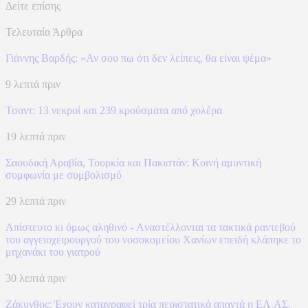
Δείτε επίσης
Τελευταία Άρθρα
Γιάννης Βαρδής: «Αν σου πω ότι δεν λείπεις, θα είναι ψέμα»
9 λεπτά πριν
Τσαντ: 13 νεκροί και 239 κρούσματα από χολέρα
19 λεπτά πριν
Σαουδική Αραβία, Τουρκία και Πακιστάν: Kοινή αμυντική
συμφωνία με συμβολισμό
29 λεπτά πριν
Απίστευτο κι όμως αληθινό - Aναστέλλονται τα τακτικά ραντεβού
του αγγειοχειρουργού του νοσοκομείου Χανίων επειδή κλάπηκε το
μηχανάκι του γιατρού
30 λεπτά πριν
Ζάκυνθος: Έχουν καταγραφεί τρία περιστατικά απαντά η ΕΛ.ΑΣ.