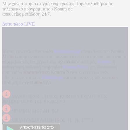
Μην χάνετε καμία στιγμή ενημέρωσης.Παρακολουθήστε το
τηλεοπτικό πρόγραμμα του
Kontra
σε
απευθείας μετάδοση
24/7.
Δείτε τώρα LIVE
Η ενημερωτική ιστοσελίδα
kontranews.gr
είναι μέλος του Kontra
Media Group ανάμεσα στα υπόλοιπα μέσα του ομίλου που είναι: ο
περιφερειακός ενημερωτικός τηλεοπτικός σταθμός
Kontra
, η
καθημερινή πολιτική εφημερίδα
Kontra News
, η εβδομαδιαία
εφημερίδα
Κυριακάτικη Kontra News
, ο ενημερωτικός
αθλητικός ιστότοπος
Filathlos.gr
και ο μουσικός ραδιοφωνικός
σταθμός
Love Radio 97,5
.
ΔΙΑΚΡΙΤΙΚΟΣ ΤΙΤΛΟΣ: KONTRA ΕΚΔΟΤΙΚΕΣ
ΕΠΙΧΕΙΡΗΣΕΙΣ ΙΚΕ ΕΚΔΟΣΕΙΣ
ΝΟΜΙΚΗ ΜΟΡΦΗ: ΙΚΕ
ΔΙΕΥΘΥΝΣΗ: ΔΗΜΗΤΡΟΣ 31, ΤΚ 17778