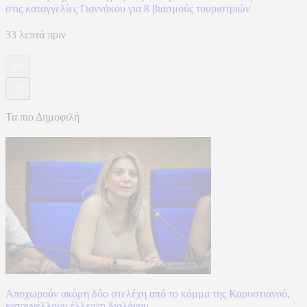
στις καταγγελίες Γιαννάκου για 8 βιασμούς τουριστριών
33 λεπτά πριν
Τα πιο Δημοφιλή
Αποχωρούν ακόμη δύο στελέχη από το κόμμα της Καρυστιανού,
καταγγέλλουν έλλειψη διαλόγου