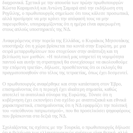
διαχρονικά. Σχετικά με την απουσία των πρώην πρωθυπουργών
Κώστα Καραμανλή και Αντώνη Σαμαρά από την εκδήλωση στη
Ρηγίλλης, ο πρωθυπουργός σημείωσε ότι τους κάλεσε προσωπικά,
αλλά προτίμησε να μην κρίνει την απόφασή τους να μην
παρευρεθούν, υπογραμμίζοντας ότι η ημέρα είναι αφιερωμένη
στους απλούς υποστηρικτές της ΝΔ.
Αναφερόμενος στην πορεία της Ελλάδας, ο Κυριάκος Μητσοτάκης
υποστήριξε ότι η χώρα βρίσκεται πιο κοντά στην Ευρώπη, με μια
σειρά μεταρρυθμίσεων που στοχεύουν στην ανάπτυξη και τη
βελτίωση των μισθών. «Η πολιτική μας υπηρετεί τη νομιμότητα
παντού και αυτήν τη στρατηγική θα συνεχίσουμε να ακολουθούμε
την επόμενη τριετία», δήλωσε, προσθέτοντας ότι οι εκλογές θα
πραγματοποιηθούν στο τέλος της τετραετίας, όπως έχει δεσμευτεί.
Ο πρωθυπουργός αναφέρθηκε και στην κατάσταση στον Έβρο,
επισημαίνοντας ότι η περιοχή έχει ιδιαίτερη σημασία, καθώς
αποτελεί τα ανατολικά σύνορα της Ευρώπης. Τόνισε ότι η
κυβέρνηση έχει εκπονήσει ένα σχέδιο με αναπτυξιακά και εθνικά
χαρακτηριστικά, επισημαίνοντας ότι η ΝΔ εφαρμόζει την πολιτική
του «υπεύθυνου πατριωτισμού», που θα προσελκύσει ψηφοφόρους
που βρίσκονται στα δεξιά της ΝΔ.
Σχολιάζοντας τις σχέσεις με την Τουρκία, ο πρωθυπουργός δήλωσε
ότι η βελτίωση των ελληνοτουρκικών σχέσεων είναι θετική, αλλά