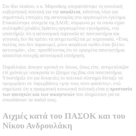
Στο ίδιο πλαίσιο, ο κ. Μαρινάκης υπερασπίστηκε τη συνολική
κυβερνητική πολιτική για την
ασφάλεια
, κάνοντας λόγο για
σημαντικές επιτυχίες της αστυνομίας στο οργανωμένο έγκλημα.
Επικαλέστηκε στοιχεία της ΔΑΟΕ, σύμφωνα με τα οποία είχαν
συλληφθεί χιλιάδες δράστες οργανωμένου εγκλήματος, ενώ
υποστήριξε ότι η αστυνομική παρουσία σε πανεπιστήμια και
γειτονιές δεν θα πρέπει να αντιμετωπίζεται με καχυποψία. «Ένας
πολίτης που δεν παρανομεί, μόνο ασφάλεια νιώθει όταν βλέπει
αστυνομία», είπε, προσθέτοντας ότι σε ορισμένα πανεπιστήμια
απαιτείται συνεχής αστυνομική επιτήρηση.
Παράλληλα, άσκησε κριτική σε όσους, όπως είπε, αντιμετώπιζαν
επί χρόνια με υποκρισία το ζήτημα της βίας στα πανεπιστήμια.
Υποστήριξε ότι για δεκαετίες το πολιτικό σύστημα δίσταζε να
προχωρήσει σε παρεμβάσεις «μην τους πουν φασίστες», ενώ
σημείωσε ότι η πραγματική κοινωνική πολιτική είναι η
προστασία
των φοιτητών και των οικογενειών
που πληρώνουν για να
σπουδάσουν τα παιδιά τους.
Αιχμές κατά του ΠΑΣΟΚ και του
Νίκου Ανδρουλάκη