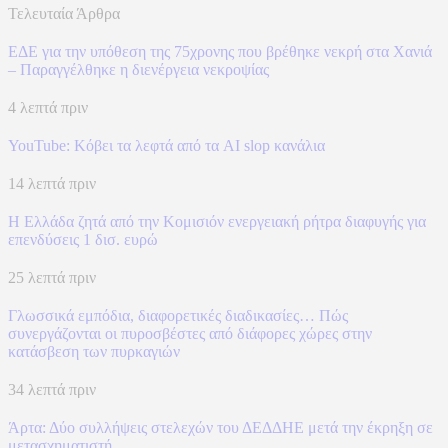
Τελευταία Άρθρα
ΕΔΕ για την υπόθεση της 75χρονης που βρέθηκε νεκρή στα Χανιά
– Παραγγέλθηκε η διενέργεια νεκροψίας
4 λεπτά πριν
YouTube: Κόβει τα λεφτά από τα AI slop κανάλια
14 λεπτά πριν
Η Ελλάδα ζητά από την Κομισιόν ενεργειακή ρήτρα διαφυγής για
επενδύσεις 1 δισ. ευρώ
25 λεπτά πριν
Γλωσσικά εμπόδια, διαφορετικές διαδικασίες… Πώς
συνεργάζονται οι πυροσβέστες από διάφορες χώρες στην
κατάσβεση των πυρκαγιών
34 λεπτά πριν
Άρτα: Δύο συλλήψεις στελεχών του ΔΕΔΔΗΕ μετά την έκρηξη σε
μετασχηματιστή