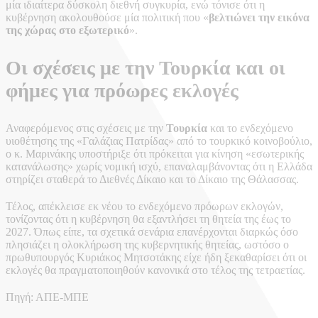
μία ιδιαίτερα δύσκολη διεθνή συγκυρία, ενώ τόνισε ότι η
κυβέρνηση ακολουθούσε μία πολιτική που «
βελτιώνει την εικόνα
της χώρας στο εξωτερικό
».
Οι σχέσεις με την Τουρκία και οι
φήμες για πρόωρες εκλογές
Αναφερόμενος στις σχέσεις με την
Τουρκία
και το ενδεχόμενο
υιοθέτησης της «Γαλάζιας Πατρίδας» από το τουρκικό κοινοβούλιο,
ο κ. Μαρινάκης υποστήριξε ότι πρόκειται για κίνηση «εσωτερικής
κατανάλωσης» χωρίς νομική ισχύ, επαναλαμβάνοντας ότι η Ελλάδα
στηρίζει σταθερά το Διεθνές Δίκαιο και το Δίκαιο της Θάλασσας.
Τέλος, απέκλεισε εκ νέου το ενδεχόμενο πρόωρων εκλογών,
τονίζοντας ότι η κυβέρνηση θα εξαντλήσει τη θητεία της έως το
2027. Όπως είπε, τα σχετικά σενάρια επανέρχονται διαρκώς όσο
πλησιάζει η ολοκλήρωση της κυβερνητικής θητείας, ωστόσο ο
πρωθυπουργός Κυριάκος Μητσοτάκης είχε ήδη ξεκαθαρίσει ότι οι
εκλογές θα πραγματοποιηθούν κανονικά στο τέλος της τετραετίας.
Πηγή: ΑΠΕ-ΜΠΕ