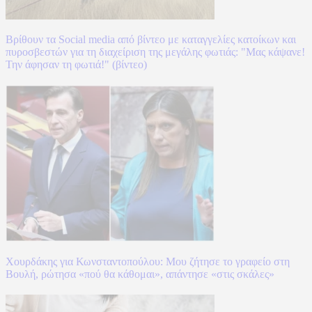
Βρίθουν τα Social media από βίντεο με καταγγελίες κατοίκων και
πυροσβεστών για τη διαχείριση της μεγάλης φωτιάς: "Μας κάψανε!
Την άφησαν τη φωτιά!" (βίντεο)
Χουρδάκης για Κωνσταντοπούλου: Μου ζήτησε το γραφείο στη
Βουλή, ρώτησα «πού θα κάθομαι», απάντησε «στις σκάλες»