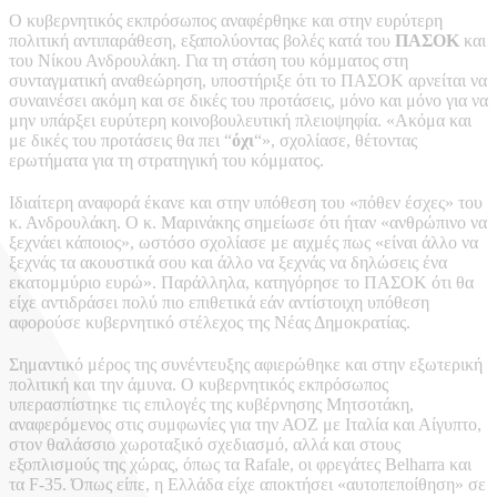
Ο κυβερνητικός εκπρόσωπος αναφέρθηκε και στην ευρύτερη
πολιτική αντιπαράθεση, εξαπολύοντας βολές κατά του
ΠΑΣΟΚ
και
του Νίκου Ανδρουλάκη. Για τη στάση του κόμματος στη
συνταγματική αναθεώρηση, υποστήριξε ότι το ΠΑΣΟΚ αρνείται να
συναινέσει ακόμη και σε δικές του προτάσεις, μόνο και μόνο για να
μην υπάρξει ευρύτερη κοινοβουλευτική πλειοψηφία. «Ακόμα και
με δικές του προτάσεις θα πει “
όχι
“», σχολίασε, θέτοντας
ερωτήματα για τη στρατηγική του κόμματος.
Ιδιαίτερη αναφορά έκανε και στην υπόθεση του «πόθεν έσχες» του
κ. Ανδρουλάκη. Ο κ. Μαρινάκης σημείωσε ότι ήταν «ανθρώπινο να
ξεχνάει κάποιος», ωστόσο σχολίασε με αιχμές πως «είναι άλλο να
ξεχνάς τα ακουστικά σου και άλλο να ξεχνάς να δηλώσεις ένα
εκατομμύριο ευρώ». Παράλληλα, κατηγόρησε το ΠΑΣΟΚ ότι θα
είχε αντιδράσει πολύ πιο επιθετικά εάν αντίστοιχη υπόθεση
αφορούσε κυβερνητικό στέλεχος της Νέας Δημοκρατίας.
Σημαντικό μέρος της συνέντευξης αφιερώθηκε και στην εξωτερική
πολιτική και την άμυνα. Ο κυβερνητικός εκπρόσωπος
υπερασπίστηκε τις επιλογές της κυβέρνησης Μητσοτάκη,
αναφερόμενος στις συμφωνίες για την ΑΟΖ με Ιταλία και Αίγυπτο,
στον θαλάσσιο χωροταξικό σχεδιασμό, αλλά και στους
εξοπλισμούς της χώρας, όπως τα Rafale, οι φρεγάτες Belharra και
τα F-35. Όπως είπε, η Ελλάδα είχε αποκτήσει «αυτοπεποίθηση» σε