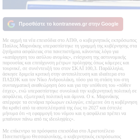
Προσθέστε το kontranews.gr στην Google
Με αιχμή τα νέα επεισόδια στο ΑΠΘ, ο κυβερνητικός εκπρόσωπος
Παύλος Μαρινάκης υπερασπίστηκε τη γραμμή της κυβέρνησης στα
ζητήματα ασφάλειας στα πανεπιστήμια, κάνοντας λόγο για
«κατάργηση του ασύλου ανομίας», ενίσχυση της αστυνομικής
παρουσίας και επιτάχυνση μέτρων πρόληψης όπως κάμερες και
τουρνικέ, σε συνέντευξή του στον ΣΚΑΪ 100,3. Παράλληλα,
άσκησε δριμεία κριτική στην αντιπολίτευση και ιδιαίτερα στο
ΠΑΣΟΚ και τον Νίκο Ανδρουλάκη, τόσο για τη στάση του στη
συνταγματική αναθεώρηση όσο και για την υπόθεση του «πόθεν
έσχες», ενώ υπερασπίστηκε συνολικά την κυβερνητική πολιτική σε
ασφάλεια, εξωτερική πολιτική και άμυνα. Ο κ. Μαρινάκης
απέρριψε τα σενάρια πρόωρων εκλογών, επέμεινε ότι η κυβέρνηση
θα κριθεί από τα αποτελέσματά της έως το 2027 και έστειλε
μήνυμα ότι «η εφαρμογή του νόμου και η ασφάλεια πρέπει να
μπαίνουν πάνω από τις ιδεοληψίες».
Με επίκεντρο τα πρόσφατα επεισόδια στο Αριστοτέλειο
Πανεπιστήμιο Θεσσαλονίκης, ο κυβερνητικός εκπρόσωπος