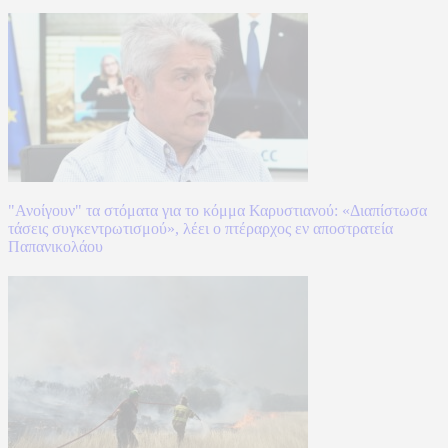
"Ανοίγουν" τα στόματα για το κόμμα Καρυστιανού: «Διαπίστωσα
τάσεις συγκεντρωτισμού», λέει ο πτέραρχος εν αποστρατεία
Παπανικολάου