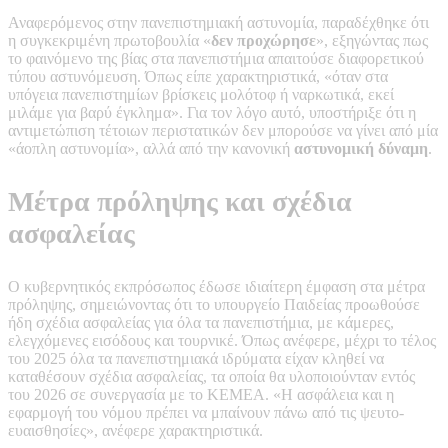
Αναφερόμενος στην πανεπιστημιακή αστυνομία, παραδέχθηκε ότι
η συγκεκριμένη πρωτοβουλία «
δεν προχώρησε
», εξηγώντας πως
το φαινόμενο της βίας στα πανεπιστήμια απαιτούσε διαφορετικού
τύπου αστυνόμευση. Όπως είπε χαρακτηριστικά, «όταν στα
υπόγεια πανεπιστημίων βρίσκεις μολότοφ ή ναρκωτικά, εκεί
μιλάμε για βαρύ έγκλημα». Για τον λόγο αυτό, υποστήριξε ότι η
αντιμετώπιση τέτοιων περιστατικών δεν μπορούσε να γίνει από μία
«άοπλη αστυνομία», αλλά από την κανονική
αστυνομική δύναμη
.
Μέτρα πρόληψης και σχέδια
ασφαλείας
Ο κυβερνητικός εκπρόσωπος έδωσε ιδιαίτερη έμφαση στα μέτρα
πρόληψης, σημειώνοντας ότι το υπουργείο Παιδείας προωθούσε
ήδη σχέδια ασφαλείας για όλα τα πανεπιστήμια, με κάμερες,
ελεγχόμενες εισόδους και τουρνικέ. Όπως ανέφερε, μέχρι το τέλος
του 2025 όλα τα πανεπιστημιακά ιδρύματα είχαν κληθεί να
καταθέσουν σχέδια ασφαλείας, τα οποία θα υλοποιούνταν εντός
του 2026 σε συνεργασία με το ΚΕΜΕΑ. «Η ασφάλεια και η
εφαρμογή του νόμου πρέπει να μπαίνουν πάνω από τις ψευτο-
ευαισθησίες», ανέφερε χαρακτηριστικά.