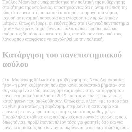
Παύλος Μαρινάκης υπερασπίστηκε την πολιτική της κυβέρνησης
στο ζήτημα της ασφάλειας, υποστηρίζοντας ότι η αντιμετώπιση της
βίας στα πανεπιστήμια απαιτεί αυστηρή εφαρμογή του νόμου,
ισχυρή αστυνομική παρουσία και ενίσχυση των προληπτικών
μέτρων. Όπως ανέφερε, οι εικόνες βίας στα ελληνικά πανεπιστήμια
ήταν «θλιβερές», σημειώνοντας μάλιστα πως προσωπικά, ως
απόφοιτος δημόσιου πανεπιστημίου, αποτέλεσαν έναν από τους
λόγους που αποφάσισε να ασχοληθεί με την πολιτική.
Κατάργηση του πανεπιστημιακού
ασύλου
Ο κ. Μαρινάκης δήλωσε ότι η κυβέρνηση της Νέας Δημοκρατίας
ήταν «η μόνη κυβέρνηση που έχει κάνει ουσιαστικά βήματα» στο
συγκεκριμένο πεδίο, αναφερόμενος κυρίως στην κατάργηση του
πανεπιστημιακού ασύλου το 2019 και στις δεκάδες εκκενώσεις
καταλήψεων που ακολούθησαν. Όπως είπε, πλέον «με το που πάει
να γίνει μία κατάληψη παράνομη, επεμβαίνει η αστυνομία και
επαναφέρει τον χώρο στους φοιτητές και στους καθηγητές».
Παράλληλα, στάθηκε στις πειθαρχικές και ποινικές κυρώσεις που,
όπως τόνισε, προβλέπονται πλέον τόσο για φοιτητές όσο και για
πανεπιστημιακούς που δεν ανταποκρίνονται στις υποχρεώσεις τους.