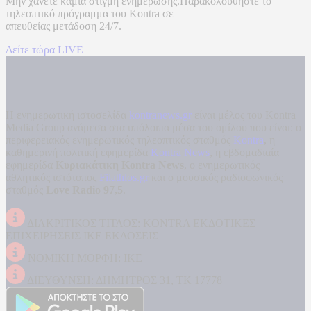
Μην χάνετε καμία στιγμή ενημέρωσης.Παρακολουθήστε το
τηλεοπτικό πρόγραμμα του
Kontra
σε
απευθείας μετάδοση
24/7.
Δείτε τώρα LIVE
Η ενημερωτική ιστοσελίδα
kontranews.gr
είναι μέλος του Kontra
Media Group ανάμεσα στα υπόλοιπα μέσα του ομίλου που είναι: ο
περιφερειακός ενημερωτικός τηλεοπτικός σταθμός
Kontra
, η
καθημερινή πολιτική εφημερίδα
Kontra News
, η εβδομαδιαία
εφημερίδα
Κυριακάτικη Kontra News
, ο ενημερωτικός
αθλητικός ιστότοπος
Filathlos.gr
και ο μουσικός ραδιοφωνικός
σταθμός
Love Radio 97,5
.
ΔΙΑΚΡΙΤΙΚΟΣ ΤΙΤΛΟΣ: KONTRA ΕΚΔΟΤΙΚΕΣ
ΕΠΙΧΕΙΡΗΣΕΙΣ ΙΚΕ ΕΚΔΟΣΕΙΣ
ΝΟΜΙΚΗ ΜΟΡΦΗ: ΙΚΕ
ΔΙΕΥΘΥΝΣΗ: ΔΗΜΗΤΡΟΣ 31, ΤΚ 17778