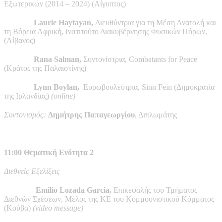
Εξωτερικών (2014 – 2024) (Αίγυπτος)
Laurie Haytayan,
Διευθύντρια για τη Μέση Ανατολή και
τη Βόρεια Αφρική, Ινστιτούτο Διακυβέρνησης Φυσικών Πόρων,
(Λίβανος)
Rana Salman,
Συντονίστρια, Combatants for Peace
(Κράτος της Παλαιστίνης)
Lynn Boylan,
Ευρωβουλεύτρια, Sinn Fein (Δημοκρατία
της Ιρλανδίας)
(online)
Συντονισμός:
Δημήτρης Παπαγεωργίου
, Διπλωμάτης
11:00 Θεματική Ενότητα 2
Διεθνείς Εξελίξεις
Emilio Lozada Garcia,
Επικεφαλής του Τμήματος
Διεθνών Σχέσεων, Μέλος της ΚΕ του Κομμουνιστικού Κόμματος
(Κούβα)
(video message)