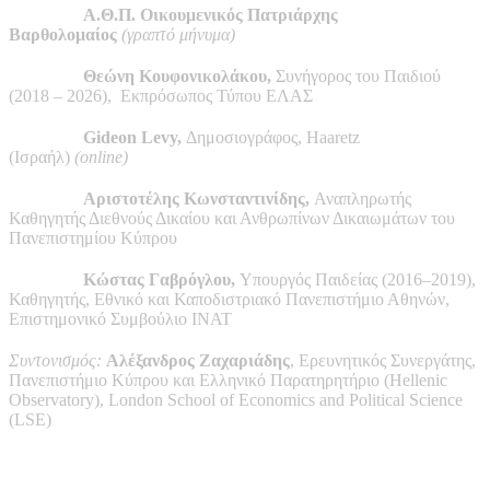
Α.Θ.Π. Οικουμενικός Πατριάρχης
Βαρθολομαίος
(γραπτό μήνυμα)
Θεώνη Κουφονικολάκου,
Συνήγορος του Παιδιού
(2018 – 2026),
Εκπρόσωπος Τύπου ΕΛΑΣ
Gideon Levy,
Δημοσιογράφος, Haaretz
(Ισραήλ)
(online)
Αριστοτέλης Κωνσταντινίδης,
Αναπληρωτής
Καθηγητής Διεθνούς Δικαίου και Ανθρωπίνων Δικαιωμάτων του
Πανεπιστημίου Κύπρου
Κώστας Γαβρόγλου,
Υπουργός Παιδείας (2016–2019),
Καθηγητής, Εθνικό και Καποδιστριακό Πανεπιστήμιο Αθηνών,
Επιστημονικό Συμβούλιο ΙΝΑΤ
Συντονισμός:
Αλέξανδρος Ζαχαριάδης
, Ερευνητικός Συνεργάτης,
Πανεπιστήμιο Κύπρου και Ελληνικό Παρατηρητήριο (Hellenic
Observatory), London School of Economics and Political Science
(LSE)