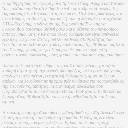
Η κρίση βέβαια, δεν αφορά μόνο τη διεθνή τάξη. Αφορά και τον ίδιο
τον πολιτικό προσανατολισμό του δυτικού κόσμου. Η άνοδος της
Ακροδεξιάς στην Ευρώπη, στις Ηνωμένες Πολιτείες, δυστυχώς και
στην Κύπρο, το Brexit, η πολιτική Τραμπ, η διάρρηξη των σχέσεων
ΗΠΑ–Ευρώπης, η αδυναμία της Ευρωπαϊκής Ένωσης να
συγκροτήσει αυτόνομο διεθνή ρόλο και η όξυνση του παγκόσμιου
ανταγωνισμού με την Κίνα και άλλες δυνάμεις δεν είναι ασύνδετες
εξελίξεις. Δείχνουν ότι το μοντέλο διεθνούς σταθερότητας των
τελευταίων δεκαετιών έχει χάσει μεγάλο μέρος της σταθεροποιητικής
του δύναμης, χωρίς να έχει διαμορφωθεί μια νέα αξιόπιστη
αρχιτεκτονική ασφάλειας, συνεργασίας και πολιτικής νομιμοποίησης.
Απέναντι σε αυτή τη συνθήκη, ο προοδευτικός χώρος χρειάζεται
καθαρή στρατηγική: όχι γενικές διακηρύξεις, αλλά ρεαλισμό χωρίς
αποδοχή τετελεσμένων, ενεργητική διπλωματία, προστασία των
αμάχων και λογοδοσία με πραγματικές συνέπειες για τις παραβιάσεις
της διεθνούς νομιμότητας. Μια αντίληψη ασφάλειας που
υπερασπίζεται τα εθνικά συμφέροντα και ταυτόχρονα τα συνδέει με
δημοκρατική σταθερότητα, κοινωνική ανθεκτικότητα και δίκαιη
ειρήνη.
Η επιλογή να πραγματοποιηθεί η φετινή Διάσκεψη στη Λευκωσία έχει
ιδιαίτερη πολιτική και συμβολική σημασία. Η Κύπρος δεν είναι
απλώς ο τόπος που μας φιλοξενεί. Βρίσκεται σε μια περιοχή
αυξημένων εντάσεων, και ταυτόχρονα ένας τόπος που ο ίδιος φέρει