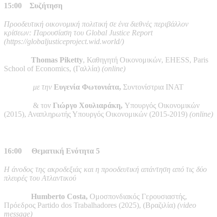
15:00
Συζήτηση
Προοδευτική οικονομική πολιτική σε ένα διεθνές περιβάλλον
κρίσεων: Παρουσίαση του Global Justice Report
(https://globaljusticeproject.wid.world/)
Thomas Piketty
, Καθηγητή Οικονομικών, EHESS, Paris
School of Economics, (Γαλλία)
(online)
με την
Ευγενία Φωτονιάτα,
Συντονίστρια ΙΝΑΤ
& τον
Γιώργο Χουλιαράκη,
Υπουργός Οικονομικών
(2015), Αναπληρωτής Υπουργός Οικονομικών (2015-2019)
(online)
16:00
Θεματική Ενότητα 5
Η άνοδος της ακροδεξιάς και η προοδευτική απάντηση από τις δύο
πλευρές του Ατλαντικού
Humberto Costa,
Ομοσπονδιακός Γερουσιαστής,
Πρόεδρος Partido dos Trabalhadores (2025), (Βραζιλία)
(video
message)