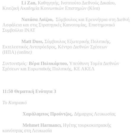
Li Zan,
Καθηγητής, Ινστιτούτο Διεθνούς Δικαίου,
Κινεζική Ακαδημία Κοινωνικών Επιστημών (Κίνα)
Νατάσα Λοϊζου,
Σ
ύμβουλος και Ερευνήτρια στη Διεθνή
Ασφάλεια και στις Στρατηγικές Καινοτομίας, Επιστημονικό
Συμβούλιο ΙΝΑΤ
Matt Duss,
Σύμβουλος Εξωτερικής Πολιτικής,
Εκτελεστικός Αντιπρόεδρος, Κέντρο Διεθνών Σχέσεων
(ΗΠΑ)
(online)
Συντονισμός:
Βέρα Πολυκάρπου,
Υπεύθυνη Τομέα Διεθνών
Σχέσεων και Ευρωπαϊκής Πολιτικής, ΚΕ ΑΚΕΛ
11:50 Θεματική Ενότητα 3
Το Κυπριακό
Χαράλαμπος Προύντζος,
Δήμαρχος Λευκωσίας
Mehmet Harmancı,
Ηγέτης τουρκοκυπριακής
κοινότητας στη Λευκωσία