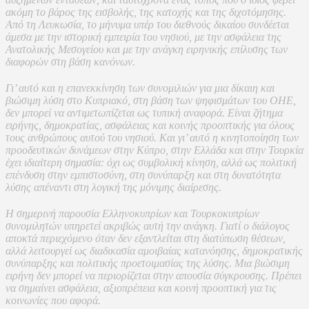
ακόμη το βάρος της εισβολής, της κατοχής και της διχοτόμησης.
Από τη Λευκωσία, το μήνυμα υπέρ του διεθνούς δικαίου συνδέεται
άμεσα με την ιστορική εμπειρία του νησιού, με την ασφάλεια της
Ανατολικής Μεσογείου και με την ανάγκη ειρηνικής επίλυσης των
διαφορών στη βάση κανόνων.
Γι’ αυτό και η επανεκκίνηση των συνομιλιών για μια δίκαιη και
βιώσιμη λύση στο Κυπριακό, στη βάση των ψηφισμάτων του ΟΗΕ,
δεν μπορεί να αντιμετωπίζεται ως τυπική αναφορά. Είναι ζήτημα
ειρήνης, δημοκρατίας, ασφάλειας και κοινής προοπτικής για όλους
τους ανθρώπους αυτού του νησιού. Και γι’ αυτό η κινητοποίηση των
προοδευτικών δυνάμεων στην Κύπρο, στην Ελλάδα και στην Τουρκία
έχει ιδιαίτερη σημασία: όχι ως συμβολική κίνηση, αλλά ως πολιτική
επένδυση στην εμπιστοσύνη, στη συνύπαρξη και στη δυνατότητα
λύσης απέναντι στη λογική της μόνιμης διαίρεσης.
Η σημερινή παρουσία Ελληνοκυπρίων και Τουρκοκυπρίων
συνομιλητών υπηρετεί ακριβώς αυτή την ανάγκη. Γιατί ο διάλογος
αποκτά περιεχόμενο όταν δεν εξαντλείται στη διατύπωση θέσεων,
αλλά λειτουργεί ως διαδικασία αμοιβαίας κατανόησης, δημοκρατικής
συνύπαρξης και πολιτικής προετοιμασίας της λύσης. Μια βιώσιμη
ειρήνη δεν μπορεί να περιορίζεται στην απουσία σύγκρουσης. Πρέπει
να σημαίνει ασφάλεια, αξιοπρέπεια και κοινή προοπτική για τις
κοινωνίες που αφορά.