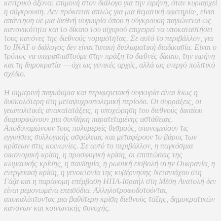
κεντρικό άξονα: επιμονή στον διάλογο για την ειρήνη, όταν κυριαρχεί
η σύγκρουση. Δεν πρόκειται απλώς για μια θεματική αφετηρία·, είναι
απάντηση σε μια διεθνή συγκυρία όπου η σύγκρουση παγιώνεται ως
κανονικότητα και το δίκαιο του ισχυρού επιχειρεί να υποκαταστήσει
τους κανόνες της διεθνούς νομιμότητας. Σε αυτό το περιβάλλον, για
το ΙΝΑΤ ο διάλογος δεν είναι τυπική διπλωματική διαδικασία. Είναι ο
τρόπος να υπερασπιστούμε στην πράξη το διεθνές δίκαιο, την ειρήνη
και τη δημοκρατία — όχι ως γενικές αρχές, αλλά ως ενεργό πολιτικό
σχέδιο.
Η σημερινή παγκόσμια και περιφερειακή συγκυρία είναι ίσως η
δυσκολότερη στη μεταψυχροπολεμική περίοδο. Οι συρράξεις, οι
γεωπολιτικές ανακατατάξεις, η υποχώρηση του διεθνούς δικαίου
διαμορφώνουν μια συνθήκη παρατεταμένης αστάθειας.
Αποδυναμώνουν τους πολυμερείς θεσμούς, υπονομεύουν τις
εγγυήσεις συλλογικής ασφάλειας και μεταφέρουν το βάρος των
κρίσεων στις κοινωνίες. Σε αυτό το περιβάλλον, η παγκόσμια
οικονομική κρίση, η προσφυγική κρίση, οι επιπτώσεις της
κλιματικής κρίσης, η πανδημία, η ρωσική εισβολή στην Ουκρανία, η
ενεργειακή κρίση, η γενοκτονία της κυβέρνησης Νετανιάχου στη
Γάζα και η παράνομη επέμβαση ΗΠΑ-Ισραήλ στη Μέση Ανατολή δεν
είναι μεμονωμένα επεισόδια. Αλληλοτροφοδοτούνται,
αποκαλύπτοντας μια βαθύτερη κρίση διεθνούς τάξης, δημοκρατικών
κανόνων και κοινωνικής συνοχής.