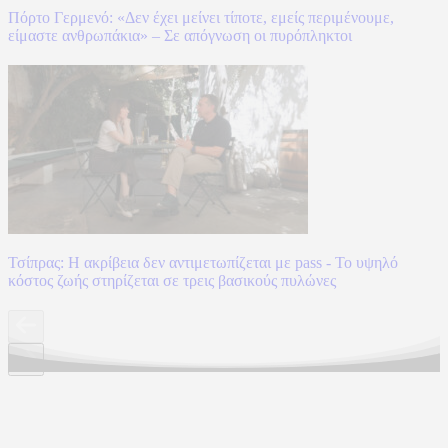
Πόρτο Γερμενό: «Δεν έχει μείνει τίποτε, εμείς περιμένουμε,
είμαστε ανθρωπάκια» – Σε απόγνωση οι πυρόπληκτοι
Τσίπρας: Η ακρίβεια δεν αντιμετωπίζεται με pass - Το υψηλό
κόστος ζωής στηρίζεται σε τρεις βασικούς πυλώνες