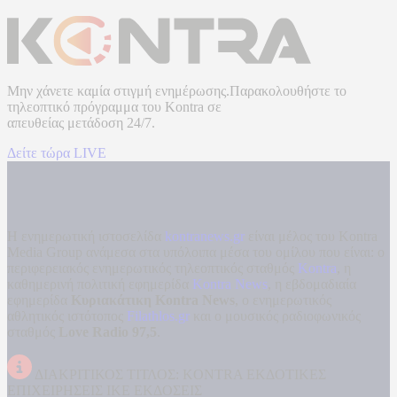
Μην χάνετε καμία στιγμή ενημέρωσης.Παρακολουθήστε το
τηλεοπτικό πρόγραμμα του
Kontra
σε
απευθείας μετάδοση
24/7.
Δείτε τώρα LIVE
Η ενημερωτική ιστοσελίδα
kontranews.gr
είναι μέλος του Kontra
Media Group ανάμεσα στα υπόλοιπα μέσα του ομίλου που είναι: ο
περιφερειακός ενημερωτικός τηλεοπτικός σταθμός
Kontra
, η
καθημερινή πολιτική εφημερίδα
Kontra News
, η εβδομαδιαία
εφημερίδα
Κυριακάτικη Kontra News
, ο ενημερωτικός
αθλητικός ιστότοπος
Filathlos.gr
και ο μουσικός ραδιοφωνικός
σταθμός
Love Radio 97,5
.
ΔΙΑΚΡΙΤΙΚΟΣ ΤΙΤΛΟΣ: KONTRA ΕΚΔΟΤΙΚΕΣ
ΕΠΙΧΕΙΡΗΣΕΙΣ ΙΚΕ ΕΚΔΟΣΕΙΣ